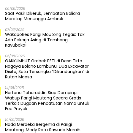
06/08/2026
Saat Pasir Dikeruk, Jembatan Baliara
Meratap Menunggu Ambruk
07/08/2025
Wakapolres Parigi Moutong Tegas: Tak
Ada Pekerja Asing di Tambang
Kayuboko!
08/08/2025
GAKKUMHUT Grebek PETI di Desa Tirta
Nagaya Bolano Lambunu. Dua Excavator
Disita, Satu Tersangka “Dikandangkan” di
Rutan Maesa
14/08/2025
Hartono Taharuddin Siap Dampingi
Wabup Parigi Moutong Secara Gratis
Terkait Dugaan Pencatutan Nama untuk
Fee Proyek
16/08/2025
Nada Merdeka Bergema di Parigi
Moutong, Medy Ratu Sawuda Meraih