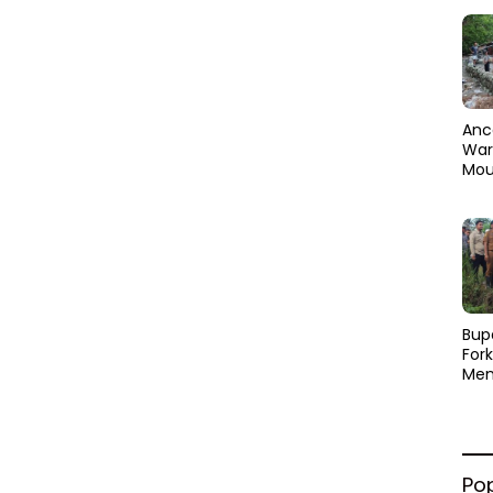
Anc
Warg
Mou
Abra
dan
Pen
​Bup
For
Men
Par
Men
Pemu
Sine
Po