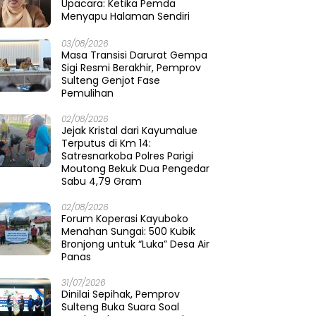
Upacara: Ketika Pemda
Menyapu Halaman Sendiri
03/08/2026
Masa Transisi Darurat Gempa
Sigi Resmi Berakhir, Pemprov
Sulteng Genjot Fase
Pemulihan
02/08/2026
Jejak Kristal dari Kayumalue
Terputus di Km 14:
Satresnarkoba Polres Parigi
Moutong Bekuk Dua Pengedar
Sabu 4,79 Gram
02/08/2026
Forum Koperasi Kayuboko
Menahan Sungai: 500 Kubik
Bronjong untuk “Luka” Desa Air
Panas
31/07/2026
Dinilai Sepihak, Pemprov
Sulteng Buka Suara Soal