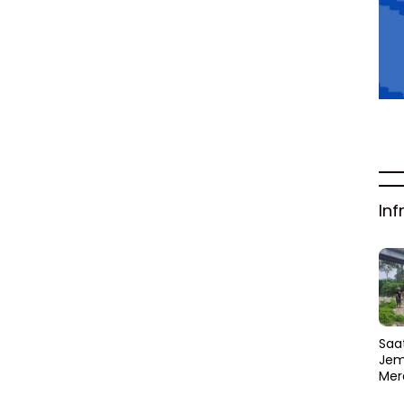
Inf
Saat
Jem
Mer
Amb