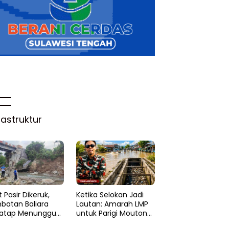
rastruktur
 Pasir Dikeruk,
Ketika Selokan Jadi
batan Baliara
Lautan: Amarah LMP
atap Menunggu
untuk Parigi Moutong
ruk
yang Lupa Ilmu Air