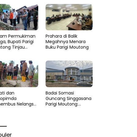
am Permukiman
Prahara di Balik
a, Bupati Parigi
Megahnya Menara
tong Tinjau
Buku Parigi Moutong
si di Desa Palasa
 Minta
anganan Cepat
ati dan
Badai Somasi
kopimda
Guncang Singgasana
embus Nelangsa
Parigi Moutong:
igi Moutong:
Proyek Perpustakaan
akar Cepat
Jadi Api Dalam
lihan di Altar
Sekam
rgi
puler