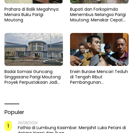
Prahara di Balik Megahnya
​Bupati dan Forkopimda
Menara Buku Parigi
Menembus Nelangsa Parigi
Moutong
Moutong: Menakar Cepat
Pemulihan di Altar Sinergi
Badai Somasi Guncang
Erwin Burase Mencari Teduh
Singgasana Parigi Moutong:
di Tengah Ribut
Proyek Perpustakaan Jadi
Pembangunan
Api Dalam Sekam
Perpustakaan
Populer
05/08/2026
1
Fathia di Lumbung Kasimbar: Menjahit Luka Petani di