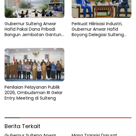
Gubernur Sulteng Anwar
Perkuat Hilirisasi Industri,
Hafid Pakai Dana Pribadi
Gubernur Anwar Hafid
Bangun Jembatan Gantung
Boyong Delegasi Sulteng
di Batui Selatan
Jajaki Kemitraan Investasi di
Sichuan
Penilaian Pelayanan Publik
2026, Ombudsman RI Gelar
Entry Meeting di Sulteng
Berita Terkait
Gubernur Sulteng Anwar
Masa Transisi Darurat