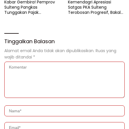
Kabar Gembira! Pemprov
Kemendagri Apresiasi
Sulteng Pangkas
Satgas PKA Sulteng
Tunggakan Pajak
Terobosan Progresif, Bakal
Kendaraan Hingga 50
Dijadikan Pilot Project
Persen
Nasional
Tinggalkan Balasan
Alamat email Anda tidak akan dipublikasikan.
Ruas yang
wajib ditandai
*