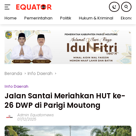
Home
Pemerintahan
Politik
Hukum & Kriminal
Ekonom
Langsung
ke
konten
Beranda
Info Daerah
Info Daerah
Jalan Santai Meriahkan HUT ke-
26 DWP di Parigi Moutong
Admin Equatornews
07/12/2025