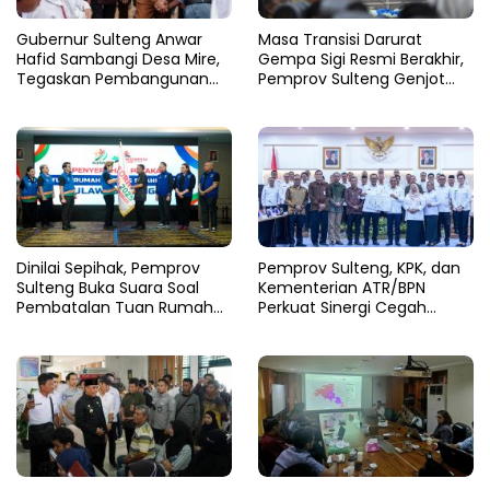
Gubernur Sulteng Anwar
Masa Transisi Darurat
Hafid Sambangi Desa Mire,
Gempa Sigi Resmi Berakhir,
Tegaskan Pembangunan
Pemprov Sulteng Genjot
Harus Menjangkau Pelosok
Fase Pemulihan
Touna
Dinilai Sepihak, Pemprov
Pemprov Sulteng, KPK, dan
Sulteng Buka Suara Soal
Kementerian ATR/BPN
Pembatalan Tuan Rumah
Perkuat Sinergi Cegah
FORNAS 2027
Korupsi Sektor Pertanahan