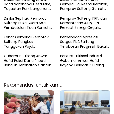
Hafid Sambangi Desa Mire,
Gempa Sigi Resmi Berakhir,
Tegaskan Pembangunan
Pemprov Sulteng Genjot
Harus Menjangkau Pelosok
Fase Pemulihan
Touna
Dinilai Sepihak, Pemprov
Pemprov Sulteng, KPK, dan
Sulteng Buka Suara Soal
Kementerian ATR/BPN
Pembatalan Tuan Rumah
Perkuat Sinergi Cegah
FORNAS 2027
Korupsi Sektor Pertanahan
Kabar Gembira! Pemprov
Kemendagri Apresiasi
Sulteng Pangkas
Satgas PKA Sulteng
Tunggakan Pajak
Terobosan Progresif, Bakal
Kendaraan Hingga 50
Dijadikan Pilot Project
Persen
Nasional
Gubernur Sulteng Anwar
Perkuat Hilirisasi Industri,
Hafid Pakai Dana Pribadi
Gubernur Anwar Hafid
Bangun Jembatan Gantung
Boyong Delegasi Sulteng
di Batui Selatan
Jajaki Kemitraan Investasi di
Sichuan
Rekomendasi untuk kamu