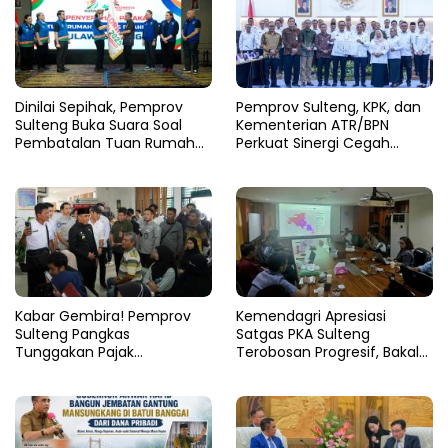
Dinilai Sepihak, Pemprov
Pemprov Sulteng, KPK, dan
Sulteng Buka Suara Soal
Kementerian ATR/BPN
Pembatalan Tuan Rumah
Perkuat Sinergi Cegah
FORNAS 2027
Korupsi Sektor Pertanahan
Kabar Gembira! Pemprov
Kemendagri Apresiasi
Sulteng Pangkas
Satgas PKA Sulteng
Tunggakan Pajak
Terobosan Progresif, Bakal
Kendaraan Hingga 50
Dijadikan Pilot Project
Persen
Nasional