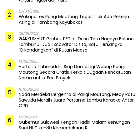
Antara Irigasi dan Pura
07/08/2025
2
Wakapolres Parigi Moutong Tegas: Tak Ada Pekerja
Asing di Tambang Kayuboko!
08/08/2025
3
GAKKUMHUT Grebek PETI di Desa Tirta Nagaya Bolano
Lambunu. Dua Excavator Disita, Satu Tersangka
“Dikandangkan” di Rutan Maesa
14/08/2025
4
Hartono Taharuddin Siap Dampingi Wabup Parigi
Moutong Secara Gratis Terkait Dugaan Pencatutan
Nama untuk Fee Proyek
16/08/2025
5
Nada Merdeka Bergema di Parigi Moutong, Medy Ratu
Sawuda Meraih Juara Pertama Lomba Karaoke Antar
OPD
17/08/2025
6
Gubernur Sulawesi Tengah Hadiri Malam Renungan
Suci HUT ke-80 Kemerdekaan RI