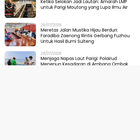
Ketika Selokan Jadi Lautan: Amarah LMP
untuk Parigi Moutong yang Lupa Ilmu Air
29/07/2026
Meretas Jalan Mustika Hijau Berduri:
Faradiba Zaenong Rintis Gerbang Fuzhou
Untuk Hasil Bumi Sulteng
29/07/2026
​Menjaga Napas Laut Parigi: Polairud
Menenun Kesadaran di Ambang Ombak
Extrem
29/07/2026
Pemprov Sulteng, KPK, dan Kementerian
ATR/BPN Perkuat Sinergi Cegah Korupsi
Sektor Pertanahan
28/07/2026
Dari Parigi Moutong ke Pusat Kekuasaan:
Ketika DPRD Menggugat Dompet Negara
28/07/2026