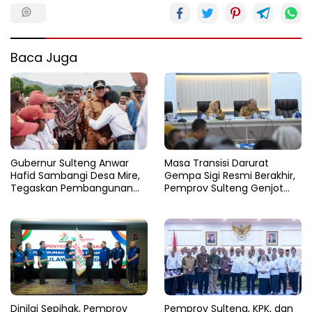
Baca Juga
Gubernur Sulteng Anwar
Masa Transisi Darurat
Hafid Sambangi Desa Mire,
Gempa Sigi Resmi Berakhir,
Tegaskan Pembangunan
Pemprov Sulteng Genjot
Harus Menjangkau Pelosok
Fase Pemulihan
Touna
Dinilai Sepihak, Pemprov
Pemprov Sulteng, KPK, dan