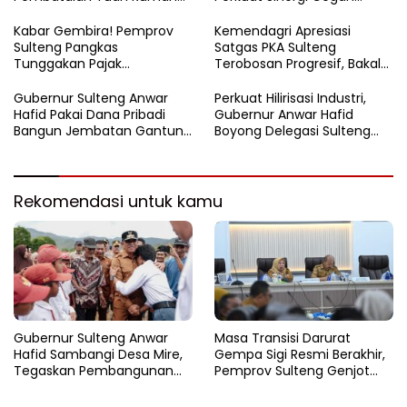
FORNAS 2027
Korupsi Sektor Pertanahan
Kabar Gembira! Pemprov
Kemendagri Apresiasi
Sulteng Pangkas
Satgas PKA Sulteng
Tunggakan Pajak
Terobosan Progresif, Bakal
Kendaraan Hingga 50
Dijadikan Pilot Project
Persen
Nasional
Gubernur Sulteng Anwar
Perkuat Hilirisasi Industri,
Hafid Pakai Dana Pribadi
Gubernur Anwar Hafid
Bangun Jembatan Gantung
Boyong Delegasi Sulteng
di Batui Selatan
Jajaki Kemitraan Investasi di
Sichuan
Rekomendasi untuk kamu
Gubernur Sulteng Anwar
Masa Transisi Darurat
Hafid Sambangi Desa Mire,
Gempa Sigi Resmi Berakhir,
Tegaskan Pembangunan
Pemprov Sulteng Genjot
Harus Menjangkau Pelosok
Fase Pemulihan
Touna