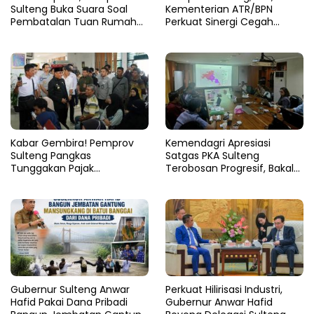
Sulteng Buka Suara Soal
Kementerian ATR/BPN
Pembatalan Tuan Rumah
Perkuat Sinergi Cegah
FORNAS 2027
Korupsi Sektor Pertanahan
Kabar Gembira! Pemprov
Kemendagri Apresiasi
Sulteng Pangkas
Satgas PKA Sulteng
Tunggakan Pajak
Terobosan Progresif, Bakal
Kendaraan Hingga 50
Dijadikan Pilot Project
Persen
Nasional
Gubernur Sulteng Anwar
Perkuat Hilirisasi Industri,
Hafid Pakai Dana Pribadi
Gubernur Anwar Hafid