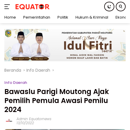
Home
Pemerintahan
Politik
Hukum & Kriminal
Ekonom
Langsung
ke
konten
Beranda
Info Daerah
Info Daerah
Bawaslu Parigi Moutong Ajak
Pemilih Pemula Awasi Pemilu
2024
Admin Equatornews
13/10/2022