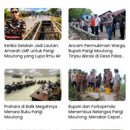
Ketika Selokan Jadi Lautan:
Ancam Permukiman Warga,
Amarah LMP untuk Parigi
Bupati Parigi Moutong
Moutong yang Lupa Ilmu Air
Tinjau Abrasi di Desa Palasa
dan Minta Penanganan
Cepat
Prahara di Balik Megahnya
​Bupati dan Forkopimda
Menara Buku Parigi
Menembus Nelangsa Parigi
Moutong
Moutong: Menakar Cepat
Pemulihan di Altar Sinergi