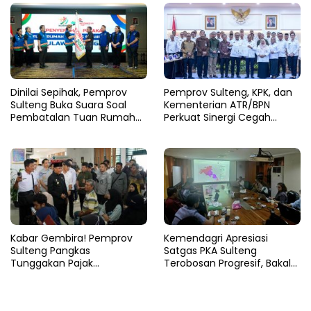
Dinilai Sepihak, Pemprov
Pemprov Sulteng, KPK, dan
Sulteng Buka Suara Soal
Kementerian ATR/BPN
Pembatalan Tuan Rumah
Perkuat Sinergi Cegah
FORNAS 2027
Korupsi Sektor Pertanahan
Kabar Gembira! Pemprov
Kemendagri Apresiasi
Sulteng Pangkas
Satgas PKA Sulteng
Tunggakan Pajak
Terobosan Progresif, Bakal
Kendaraan Hingga 50
Dijadikan Pilot Project
Persen
Nasional