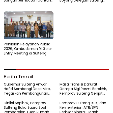
Bangun Jembatan Gantung
Boyong Delegasi Sulteng
di Batui Selatan
Jajaki Kemitraan Investasi di
Sichuan
Penilaian Pelayanan Publik
2026, Ombudsman RI Gelar
Entry Meeting di Sulteng
Berita Terkait
Gubernur Sulteng Anwar
Masa Transisi Darurat
Hafid Sambangi Desa Mire,
Gempa Sigi Resmi Berakhir,
Tegaskan Pembangunan
Pemprov Sulteng Genjot
Harus Menjangkau Pelosok
Fase Pemulihan
Touna
Dinilai Sepihak, Pemprov
Pemprov Sulteng, KPK, dan
Sulteng Buka Suara Soal
Kementerian ATR/BPN
Pembatalan Tuan Rumah
Perkuat Sinergi Cegah