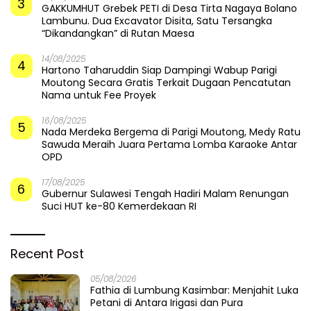
3
GAKKUMHUT Grebek PETI di Desa Tirta Nagaya Bolano
Lambunu. Dua Excavator Disita, Satu Tersangka
“Dikandangkan” di Rutan Maesa
14/08/2025
4
Hartono Taharuddin Siap Dampingi Wabup Parigi
Moutong Secara Gratis Terkait Dugaan Pencatutan
Nama untuk Fee Proyek
16/08/2025
5
Nada Merdeka Bergema di Parigi Moutong, Medy Ratu
Sawuda Meraih Juara Pertama Lomba Karaoke Antar
OPD
17/08/2025
6
Gubernur Sulawesi Tengah Hadiri Malam Renungan
Suci HUT ke-80 Kemerdekaan RI
Recent Post
05/08/2026
Fathia di Lumbung Kasimbar: Menjahit Luka
Petani di Antara Irigasi dan Pura