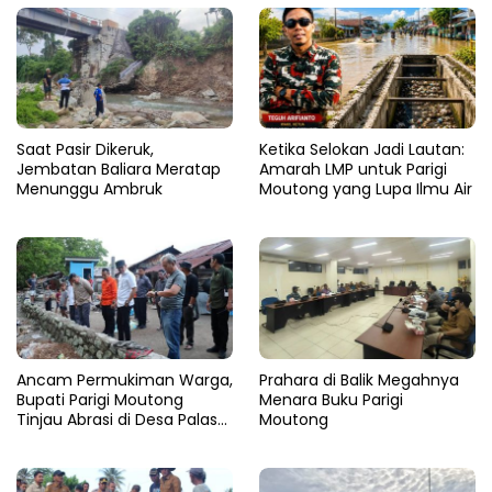
Saat Pasir Dikeruk,
Ketika Selokan Jadi Lautan:
Jembatan Baliara Meratap
Amarah LMP untuk Parigi
Menunggu Ambruk
Moutong yang Lupa Ilmu Air
Ancam Permukiman Warga,
Prahara di Balik Megahnya
Bupati Parigi Moutong
Menara Buku Parigi
Tinjau Abrasi di Desa Palasa
Moutong
dan Minta Penanganan
Cepat