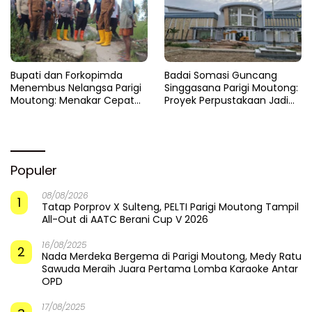
​Bupati dan Forkopimda
Badai Somasi Guncang
Menembus Nelangsa Parigi
Singgasana Parigi Moutong:
Moutong: Menakar Cepat
Proyek Perpustakaan Jadi
Pemulihan di Altar Sinergi
Api Dalam Sekam
Populer
08/08/2026
1
Tatap Porprov X Sulteng, PELTI Parigi Moutong Tampil
All-Out di AATC Berani Cup V 2026
16/08/2025
2
Nada Merdeka Bergema di Parigi Moutong, Medy Ratu
Sawuda Meraih Juara Pertama Lomba Karaoke Antar
OPD
17/08/2025