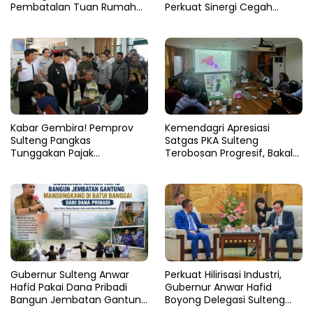
Pembatalan Tuan Rumah
Perkuat Sinergi Cegah
FORNAS 2027
Korupsi Sektor Pertanahan
Kabar Gembira! Pemprov
Kemendagri Apresiasi
Sulteng Pangkas
Satgas PKA Sulteng
Tunggakan Pajak
Terobosan Progresif, Bakal
Kendaraan Hingga 50
Dijadikan Pilot Project
Persen
Nasional
Gubernur Sulteng Anwar
Perkuat Hilirisasi Industri,
Hafid Pakai Dana Pribadi
Gubernur Anwar Hafid
Bangun Jembatan Gantung
Boyong Delegasi Sulteng
di Batui Selatan
Jajaki Kemitraan Investasi di