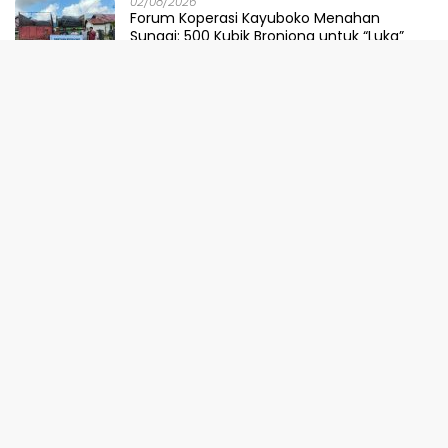
02/08/2026
Forum Koperasi Kayuboko Menahan
Sungai: 500 Kubik Bronjong untuk “Luka”
Desa Air Panas
31/07/2026
Dinilai Sepihak, Pemprov Sulteng Buka
Suara Soal Pembatalan Tuan Rumah
FORNAS 2027
30/07/2026
Ketika Selokan Jadi Lautan: Amarah LMP
untuk Parigi Moutong yang Lupa Ilmu Air
29/07/2026
Meretas Jalan Mustika Hijau Berduri:
Faradiba Zaenong Rintis Gerbang Fuzhou
Untuk Hasil Bumi Sulteng