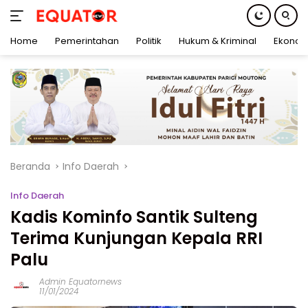
Home
Pemerintahan
Politik
Hukum & Kriminal
Ekonom
Langsung
ke
konten
Beranda
Info Daerah
Info Daerah
Kadis Kominfo Santik Sulteng
Terima Kunjungan Kepala RRI
Palu
Admin Equatornews
11/01/2024