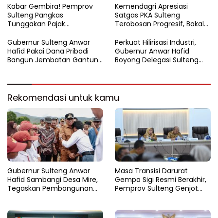
Kabar Gembira! Pemprov
Kemendagri Apresiasi
Sulteng Pangkas
Satgas PKA Sulteng
Tunggakan Pajak
Terobosan Progresif, Bakal
Kendaraan Hingga 50
Dijadikan Pilot Project
Persen
Nasional
Gubernur Sulteng Anwar
Perkuat Hilirisasi Industri,
Hafid Pakai Dana Pribadi
Gubernur Anwar Hafid
Bangun Jembatan Gantung
Boyong Delegasi Sulteng
di Batui Selatan
Jajaki Kemitraan Investasi di
Sichuan
Rekomendasi untuk kamu
Gubernur Sulteng Anwar
Masa Transisi Darurat
Hafid Sambangi Desa Mire,
Gempa Sigi Resmi Berakhir,
Tegaskan Pembangunan
Pemprov Sulteng Genjot
Harus Menjangkau Pelosok
Fase Pemulihan
Touna