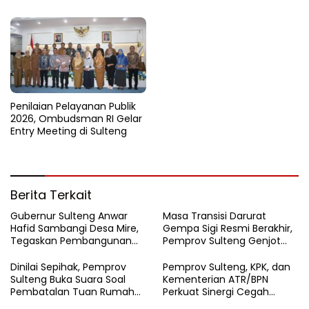
Sichuan
Penilaian Pelayanan Publik
2026, Ombudsman RI Gelar
Entry Meeting di Sulteng
Berita Terkait
Gubernur Sulteng Anwar
Masa Transisi Darurat
Hafid Sambangi Desa Mire,
Gempa Sigi Resmi Berakhir,
Tegaskan Pembangunan
Pemprov Sulteng Genjot
Harus Menjangkau Pelosok
Fase Pemulihan
Touna
Dinilai Sepihak, Pemprov
Pemprov Sulteng, KPK, dan
Sulteng Buka Suara Soal
Kementerian ATR/BPN
Pembatalan Tuan Rumah
Perkuat Sinergi Cegah
FORNAS 2027
Korupsi Sektor Pertanahan