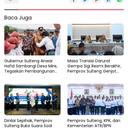
Baca Juga
Gubernur Sulteng Anwar
Masa Transisi Darurat
Hafid Sambangi Desa Mire,
Gempa Sigi Resmi Berakhir,
Tegaskan Pembangunan
Pemprov Sulteng Genjot
Harus Menjangkau Pelosok
Fase Pemulihan
Touna
Dinilai Sepihak, Pemprov
Pemprov Sulteng, KPK, dan
Sulteng Buka Suara Soal
Kementerian ATR/BPN