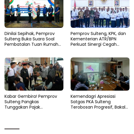
Dinilai Sepihak, Pemprov
Pemprov Sulteng, KPK, dan
Sulteng Buka Suara Soal
Kementerian ATR/BPN
Pembatalan Tuan Rumah
Perkuat Sinergi Cegah
FORNAS 2027
Korupsi Sektor Pertanahan
Kabar Gembira! Pemprov
Kemendagri Apresiasi
Sulteng Pangkas
Satgas PKA Sulteng
Tunggakan Pajak
Terobosan Progresif, Bakal
Kendaraan Hingga 50
Dijadikan Pilot Project
Persen
Nasional