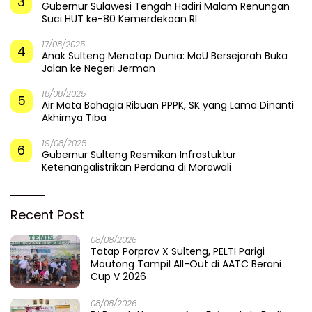
3
Gubernur Sulawesi Tengah Hadiri Malam Renungan
Suci HUT ke-80 Kemerdekaan RI
17/08/2025
4
Anak Sulteng Menatap Dunia: MoU Bersejarah Buka
Jalan ke Negeri Jerman
18/08/2025
5
Air Mata Bahagia Ribuan PPPK, SK yang Lama Dinanti
Akhirnya Tiba
19/08/2025
6
Gubernur Sulteng Resmikan Infrastuktur
Ketenangalistrikan Perdana di Morowali
Recent Post
08/08/2026
Tatap Porprov X Sulteng, PELTI Parigi
Moutong Tampil All-Out di AATC Berani
Cup V 2026
08/08/2026