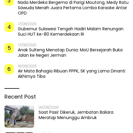
3
Nada Merdeka Bergema di Parigi Moutong, Medy Ratu
Sawuda Meraih Juara Pertama Lomba Karaoke Antar
OPD
17/08/2025
4
Gubernur Sulawesi Tengah Hadiri Malam Renungan
Suci HUT ke-80 Kemerdekaan RI
17/08/2025
5
Anak Sulteng Menatap Dunia: MoU Bersejarah Buka
Jalan ke Negeri Jerman
18/08/2025
6
Air Mata Bahagia Ribuan PPPK, SK yang Lama Dinanti
Akhirnya Tiba
Recent Post
06/08/2026
Saat Pasir Dikeruk, Jembatan Baliara
Meratap Menunggu Ambruk