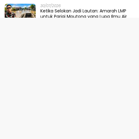
30/07/2026
Ketika Selokan Jadi Lautan: Amarah LMP
untuk Parigi Moutong yang Lupa Ilmu Air
29/07/2026
Meretas Jalan Mustika Hijau Berduri:
Faradiba Zaenong Rintis Gerbang Fuzhou
Untuk Hasil Bumi Sulteng
29/07/2026
​Menjaga Napas Laut Parigi: Polairud
Menenun Kesadaran di Ambang Ombak
Extrem
29/07/2026
Pemprov Sulteng, KPK, dan Kementerian
ATR/BPN Perkuat Sinergi Cegah Korupsi
Sektor Pertanahan