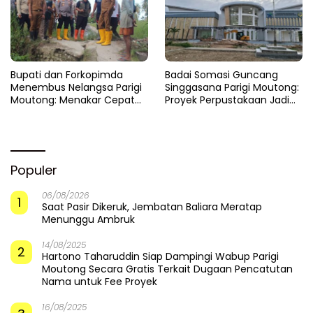
​Bupati dan Forkopimda
Badai Somasi Guncang
Menembus Nelangsa Parigi
Singgasana Parigi Moutong:
Moutong: Menakar Cepat
Proyek Perpustakaan Jadi
Pemulihan di Altar Sinergi
Api Dalam Sekam
Populer
06/08/2026
1
Saat Pasir Dikeruk, Jembatan Baliara Meratap
Menunggu Ambruk
14/08/2025
2
Hartono Taharuddin Siap Dampingi Wabup Parigi
Moutong Secara Gratis Terkait Dugaan Pencatutan
Nama untuk Fee Proyek
16/08/2025