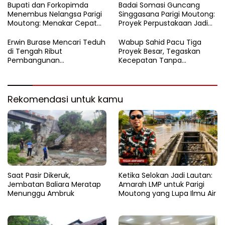
Cepat
​Bupati dan Forkopimda
Badai Somasi Guncang
Menembus Nelangsa Parigi
Singgasana Parigi Moutong:
Moutong: Menakar Cepat
Proyek Perpustakaan Jadi
Pemulihan di Altar Sinergi
Api Dalam Sekam
Erwin Burase Mencari Teduh
Wabup Sahid Pacu Tiga
di Tengah Ribut
Proyek Besar, Tegaskan
Pembangunan
Kecepatan Tanpa
Perpustakaan
Korbankan Kualitas
Rekomendasi untuk kamu
Saat Pasir Dikeruk,
Ketika Selokan Jadi Lautan:
Jembatan Baliara Meratap
Amarah LMP untuk Parigi
Menunggu Ambruk
Moutong yang Lupa Ilmu Air