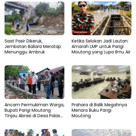
Saat Pasir Dikeruk,
Ketika Selokan Jadi Lautan:
Jembatan Baliara Meratap
Amarah LMP untuk Parigi
Menunggu Ambruk
Moutong yang Lupa Ilmu Air
Ancam Permukiman Warga,
Prahara di Balik Megahnya
Bupati Parigi Moutong
Menara Buku Parigi
Tinjau Abrasi di Desa Palasa
Moutong
dan Minta Penanganan
Cepat