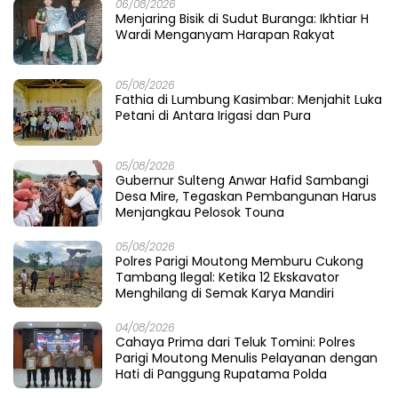
06/08/2026
Menjaring Bisik di Sudut Buranga: Ikhtiar H
Wardi Menganyam Harapan Rakyat
05/08/2026
Fathia di Lumbung Kasimbar: Menjahit Luka
Petani di Antara Irigasi dan Pura
05/08/2026
Gubernur Sulteng Anwar Hafid Sambangi
Desa Mire, Tegaskan Pembangunan Harus
Menjangkau Pelosok Touna
05/08/2026
Polres Parigi Moutong Memburu Cukong
Tambang Ilegal: Ketika 12 Ekskavator
Menghilang di Semak Karya Mandiri
04/08/2026
Cahaya Prima dari Teluk Tomini: Polres
Parigi Moutong Menulis Pelayanan dengan
Hati di Panggung Rupatama Polda