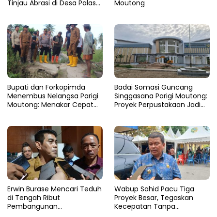
Tinjau Abrasi di Desa Palasa
Moutong
dan Minta Penanganan
Cepat
​Bupati dan Forkopimda
Badai Somasi Guncang
Menembus Nelangsa Parigi
Singgasana Parigi Moutong:
Moutong: Menakar Cepat
Proyek Perpustakaan Jadi
Pemulihan di Altar Sinergi
Api Dalam Sekam
Erwin Burase Mencari Teduh
Wabup Sahid Pacu Tiga
di Tengah Ribut
Proyek Besar, Tegaskan
Pembangunan
Kecepatan Tanpa
Perpustakaan
Korbankan Kualitas