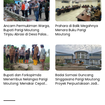
Ancam Permukiman Warga,
Prahara di Balik Megahnya
Bupati Parigi Moutong
Menara Buku Parigi
Tinjau Abrasi di Desa Palasa
Moutong
dan Minta Penanganan
Cepat
​Bupati dan Forkopimda
Badai Somasi Guncang
Menembus Nelangsa Parigi
Singgasana Parigi Moutong:
Moutong: Menakar Cepat
Proyek Perpustakaan Jadi
Pemulihan di Altar Sinergi
Api Dalam Sekam