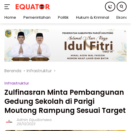
Home
Pemerintahan
Politik
Hukum & Kriminal
Ekonom
Langsung
ke
konten
Beranda
Infrastruktur
Infrastruktur
Zulfinasran Minta Pembangunan
Gedung Sekolah di Parigi
Moutong Rampung Sesuai Target
Admin Equatornews
29/10/2023