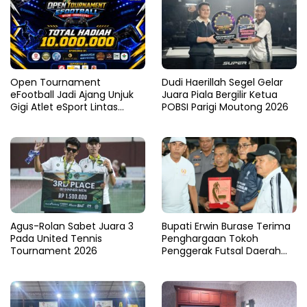
Open Tournament
Dudi Haerillah Segel Gelar
eFootball Jadi Ajang Unjuk
Juara Piala Bergilir Ketua
Gigi Atlet eSport Lintas
POBSI Parigi Moutong 2026
Kabupaten di Sulteng
Agus-Rolan Sabet Juara 3
Bupati Erwin Burase Terima
Pada United Tennis
Penghargaan Tokoh
Tournament 2026
Penggerak Futsal Daerah
Saat Gelar Futsal Antar
Pelajar