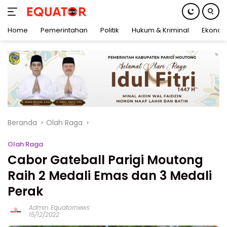
Home
Pemerintahan
Politik
Hukum & Kriminal
Ekonom
Langsung
ke
konten
Beranda
Olah Raga
Olah Raga
Cabor Gateball Parigi Moutong
Raih 2 Medali Emas dan 3 Medali
Perak
Admin Equatornews
15/12/2022