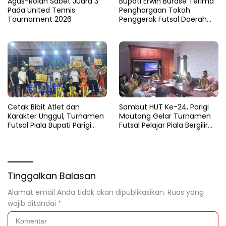
Agus-Rolan Sabet Juara 3
Bupati Erwin Burase Terima
Pada United Tennis
Penghargaan Tokoh
Tournament 2026
Penggerak Futsal Daerah
Saat Gelar Futsal Antar
Pelajar
Cetak Bibit Atlet dan
Sambut HUT Ke-24, Parigi
Karakter Unggul, Turnamen
Moutong Gelar Turnamen
Futsal Piala Bupati Parigi
Futsal Pelajar Piala Bergilir
Moutong 2026 Resmi
Bupati Total Hadiah Rp72
Ditutup
Juta
Tinggalkan Balasan
Alamat email Anda tidak akan dipublikasikan.
Ruas yang
wajib ditandai
*