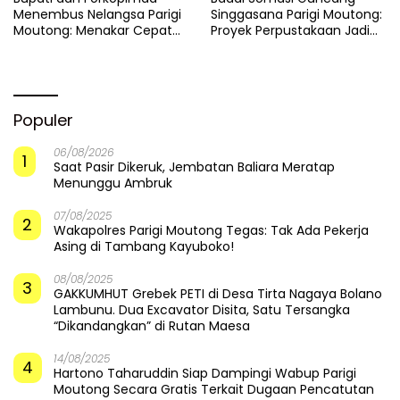
Menembus Nelangsa Parigi
Singgasana Parigi Moutong:
Moutong: Menakar Cepat
Proyek Perpustakaan Jadi
Pemulihan di Altar Sinergi
Api Dalam Sekam
Populer
06/08/2026
1
Saat Pasir Dikeruk, Jembatan Baliara Meratap
Menunggu Ambruk
07/08/2025
2
Wakapolres Parigi Moutong Tegas: Tak Ada Pekerja
Asing di Tambang Kayuboko!
08/08/2025
3
GAKKUMHUT Grebek PETI di Desa Tirta Nagaya Bolano
Lambunu. Dua Excavator Disita, Satu Tersangka
“Dikandangkan” di Rutan Maesa
14/08/2025
4
Hartono Taharuddin Siap Dampingi Wabup Parigi
Moutong Secara Gratis Terkait Dugaan Pencatutan