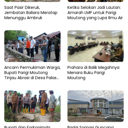
Saat Pasir Dikeruk,
Ketika Selokan Jadi Lautan:
Jembatan Baliara Meratap
Amarah LMP untuk Parigi
Menunggu Ambruk
Moutong yang Lupa Ilmu Air
Ancam Permukiman Warga,
Prahara di Balik Megahnya
Bupati Parigi Moutong
Menara Buku Parigi
Tinjau Abrasi di Desa Palasa
Moutong
dan Minta Penanganan
Cepat
​Bupati dan Forkopimda
Badai Somasi Guncang