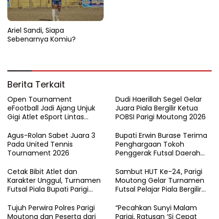
Ariel Sandi, Siapa
Sebenarnya Komiu?
Berita Terkait
Open Tournament
Dudi Haerillah Segel Gelar
eFootball Jadi Ajang Unjuk
Juara Piala Bergilir Ketua
Gigi Atlet eSport Lintas
POBSI Parigi Moutong 2026
Kabupaten di Sulteng
Agus-Rolan Sabet Juara 3
Bupati Erwin Burase Terima
Pada United Tennis
Penghargaan Tokoh
Tournament 2026
Penggerak Futsal Daerah
Saat Gelar Futsal Antar
Pelajar
Cetak Bibit Atlet dan
Sambut HUT Ke-24, Parigi
Karakter Unggul, Turnamen
Moutong Gelar Turnamen
Futsal Piala Bupati Parigi
Futsal Pelajar Piala Bergilir
Moutong 2026 Resmi
Bupati Total Hadiah Rp72
Ditutup
Juta
Tujuh Perwira Polres Parigi
“Pecahkan Sunyi Malam
Moutong dan Peserta dari
Parigi, Ratusan ‘Si Cepat