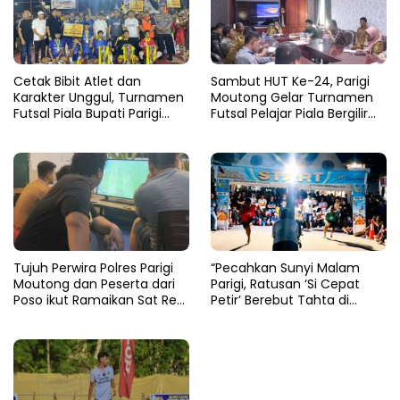
Cetak Bibit Atlet dan
Sambut HUT Ke-24, Parigi
Karakter Unggul, Turnamen
Moutong Gelar Turnamen
Futsal Piala Bupati Parigi
Futsal Pelajar Piala Bergilir
Moutong 2026 Resmi
Bupati Total Hadiah Rp72
Ditutup
Juta
Tujuh Perwira Polres Parigi
“Pecahkan Sunyi Malam
Moutong dan Peserta dari
Parigi, Ratusan ‘Si Cepat
Poso ikut Ramaikan Sat Res
Petir’ Berebut Tahta di
Narkoba E-Football
Lintasan Bintang Delapan
Belas”