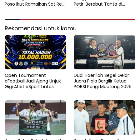
Poso ikut Ramaikan Sat Res
Petir’ Berebut Tahta di
Narkoba E-Football
Lintasan Bintang Delapan
Belas”
Rekomendasi untuk kamu
Open Tournament
Dudi Haerillah Segel Gelar
eFootball Jadi Ajang Unjuk
Juara Piala Bergilir Ketua
Gigi Atlet eSport Lintas
POBSI Parigi Moutong 2026
Kabupaten di Sulteng