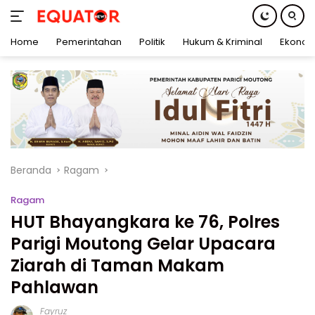
Home
Pemerintahan
Politik
Hukum & Kriminal
Ekonom
Langsung
ke
konten
Beranda
Ragam
Ragam
HUT Bhayangkara ke 76, Polres
Parigi Moutong Gelar Upacara
Ziarah di Taman Makam
Pahlawan
Fayruz