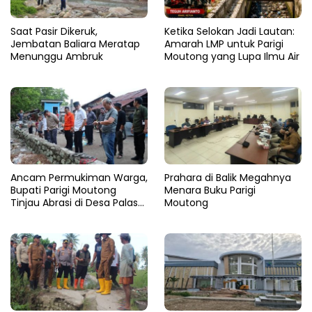
Saat Pasir Dikeruk,
Ketika Selokan Jadi Lautan:
Jembatan Baliara Meratap
Amarah LMP untuk Parigi
Menunggu Ambruk
Moutong yang Lupa Ilmu Air
Ancam Permukiman Warga,
Prahara di Balik Megahnya
Bupati Parigi Moutong
Menara Buku Parigi
Tinjau Abrasi di Desa Palasa
Moutong
dan Minta Penanganan
Cepat