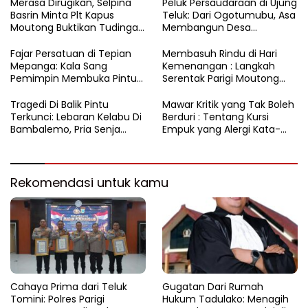
Rupatama Polda
Moutong
Merasa Dirugikan, Selpina
Peluk Persaudaraan di Ujung
Basrin Minta Plt Kapus
Teluk: Dari Ogotumubu, Asa
Moutong Buktikan Tudingan
Membangun Desa
Soal Aliran Dana Tambang
Dinyalakan
Fajar Persatuan di Tepian
​Membasuh Rindu di Hari
Mepanga: Kala Sang
Kemenangan : Langkah
Pemimpin Membuka Pintu
Serentak Parigi Moutong
Hati
Menenun Silaturahmi
Tragedi Di Balik Pintu
Mawar Kritik yang Tak Boleh
Terkunci: Lebaran Kelabu Di
Berduri : Tentang Kursi
Bambalemo, Pria Senja
Empuk yang Alergi Kata-
Ditemukan Tak Bernyawa
Kata
Rekomendasi untuk kamu
Cahaya Prima dari Teluk
Gugatan Dari Rumah
Tomini: Polres Parigi
Hukum Tadulako: Menagih