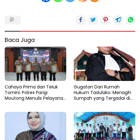
Baca Juga
Cahaya Prima dari Teluk
Gugatan Dari Rumah
Tomini: Polres Parigi
Hukum Tadulako: Menagih
Moutong Menulis Pelayanan
Sumpah yang Tergadai di
dengan Hati di Panggung
Lingkaran Tambang Parigi
Rupatama Polda
Moutong