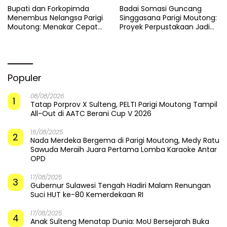
​Bupati dan Forkopimda
Badai Somasi Guncang
Menembus Nelangsa Parigi
Singgasana Parigi Moutong:
Moutong: Menakar Cepat
Proyek Perpustakaan Jadi
Pemulihan di Altar Sinergi
Api Dalam Sekam
Populer
08/08/2026
1
Tatap Porprov X Sulteng, PELTI Parigi Moutong Tampil
All-Out di AATC Berani Cup V 2026
16/08/2025
2
Nada Merdeka Bergema di Parigi Moutong, Medy Ratu
Sawuda Meraih Juara Pertama Lomba Karaoke Antar
OPD
17/08/2025
3
Gubernur Sulawesi Tengah Hadiri Malam Renungan
Suci HUT ke-80 Kemerdekaan RI
17/08/2025
4
Anak Sulteng Menatap Dunia: MoU Bersejarah Buka