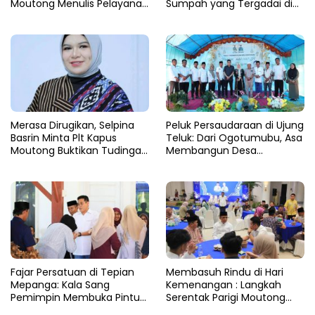
Moutong Menulis Pelayanan
Sumpah yang Tergadai di
dengan Hati di Panggung
Lingkaran Tambang Parigi
Rupatama Polda
Moutong
Merasa Dirugikan, Selpina
Peluk Persaudaraan di Ujung
Basrin Minta Plt Kapus
Teluk: Dari Ogotumubu, Asa
Moutong Buktikan Tudingan
Membangun Desa
Soal Aliran Dana Tambang
Dinyalakan
Fajar Persatuan di Tepian
​Membasuh Rindu di Hari
Mepanga: Kala Sang
Kemenangan : Langkah
Pemimpin Membuka Pintu
Serentak Parigi Moutong
Hati
Menenun Silaturahmi