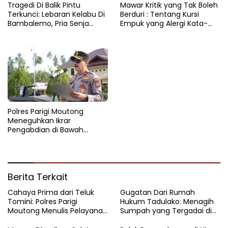
Tragedi Di Balik Pintu
Mawar Kritik yang Tak Boleh
Terkunci: Lebaran Kelabu Di
Berduri : Tentang Kursi
Bambalemo, Pria Senja
Empuk yang Alergi Kata-
Ditemukan Tak Bernyawa
Kata
Polres Parigi Moutong
Meneguhkan Ikrar
Pengabdian di Bawah
Cahaya Pagi
Berita Terkait
Cahaya Prima dari Teluk
Gugatan Dari Rumah
Tomini: Polres Parigi
Hukum Tadulako: Menagih
Moutong Menulis Pelayanan
Sumpah yang Tergadai di
dengan Hati di Panggung
Lingkaran Tambang Parigi