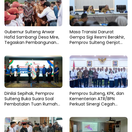
Gubernur Sulteng Anwar
Masa Transisi Darurat
Hafid Sambangi Desa Mire,
Gempa Sigi Resmi Berakhir,
Tegaskan Pembangunan
Pemprov Sulteng Genjot
Harus Menjangkau Pelosok
Fase Pemulihan
Touna
Dinilai Sepihak, Pemprov
Pemprov Sulteng, KPK, dan
Sulteng Buka Suara Soal
Kementerian ATR/BPN
Pembatalan Tuan Rumah
Perkuat Sinergi Cegah
FORNAS 2027
Korupsi Sektor Pertanahan