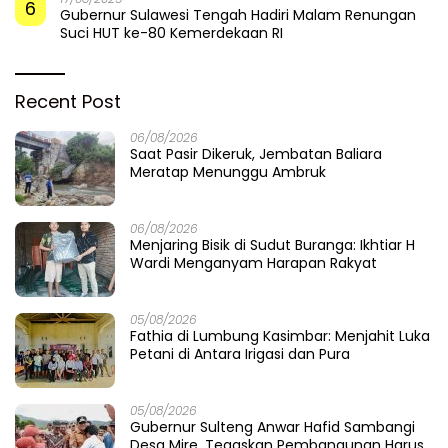
6
Gubernur Sulawesi Tengah Hadiri Malam Renungan
Suci HUT ke-80 Kemerdekaan RI
Recent Post
06/08/2026
Saat Pasir Dikeruk, Jembatan Baliara
Meratap Menunggu Ambruk
06/08/2026
Menjaring Bisik di Sudut Buranga: Ikhtiar H
Wardi Menganyam Harapan Rakyat
05/08/2026
Fathia di Lumbung Kasimbar: Menjahit Luka
Petani di Antara Irigasi dan Pura
05/08/2026
Gubernur Sulteng Anwar Hafid Sambangi
Desa Mire, Tegaskan Pembangunan Harus