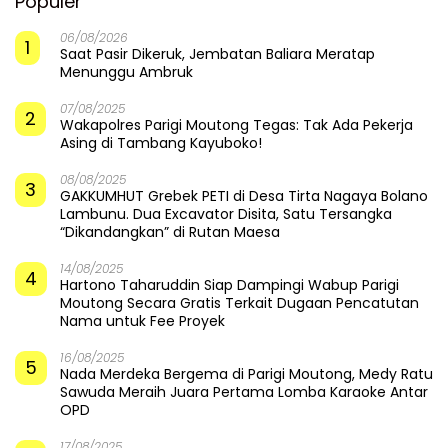
Populer
06/08/2026
1
Saat Pasir Dikeruk, Jembatan Baliara Meratap
Menunggu Ambruk
07/08/2025
2
Wakapolres Parigi Moutong Tegas: Tak Ada Pekerja
Asing di Tambang Kayuboko!
08/08/2025
3
GAKKUMHUT Grebek PETI di Desa Tirta Nagaya Bolano
Lambunu. Dua Excavator Disita, Satu Tersangka
“Dikandangkan” di Rutan Maesa
14/08/2025
4
Hartono Taharuddin Siap Dampingi Wabup Parigi
Moutong Secara Gratis Terkait Dugaan Pencatutan
Nama untuk Fee Proyek
16/08/2025
5
Nada Merdeka Bergema di Parigi Moutong, Medy Ratu
Sawuda Meraih Juara Pertama Lomba Karaoke Antar
OPD
17/08/2025