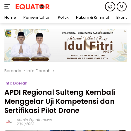
Home
Pemerintahan
Politik
Hukum & Kriminal
Ekonom
Langsung
ke
konten
Beranda
Info Daerah
Info Daerah
APDI Regional Sulteng Kembali
Menggelar Uji Kompetensi dan
Sertifikasi Pilot Drone
Admin Equatornews
20/11/2023