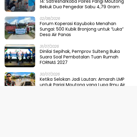
14: Satresnarkoba Polres Parigi Moutong
Bekuk Dua Pengedar Sabu 4,79 Gram
02/08/2026
Forum Koperasi Kayuboko Menahan
Sungai: 500 Kubik Bronjong untuk “Luka”
Desa Air Panas
31/07/2026
Dinilai Sepihak, Pemprov Sulteng Buka
Suara Soal Pembatalan Tuan Rumah
FORNAS 2027
30/07/2026
Ketika Selokan Jadi Lautan: Amarah LMP
untuk Parigi Moutong yang Lupa Ilmu Air
29/07/2026
Meretas Jalan Mustika Hijau Berduri:
Faradiba Zaenong Rintis Gerbang Fuzhou
Untuk Hasil Bumi Sulteng
29/07/2026
​Menjaga Napas Laut Parigi: Polairud