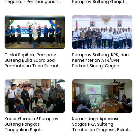
Tegaskan Pembangunan
Pemprov Sulteng Genjot
Harus Menjangkau Pelosok
Fase Pemulihan
Touna
Dinilai Sepihak, Pemprov
Pemprov Sulteng, KPK, dan
Sulteng Buka Suara Soal
Kementerian ATR/BPN
Pembatalan Tuan Rumah
Perkuat Sinergi Cegah
FORNAS 2027
Korupsi Sektor Pertanahan
Kabar Gembira! Pemprov
Kemendagri Apresiasi
Sulteng Pangkas
Satgas PKA Sulteng
Tunggakan Pajak
Terobosan Progresif, Bakal
Kendaraan Hingga 50
Dijadikan Pilot Project