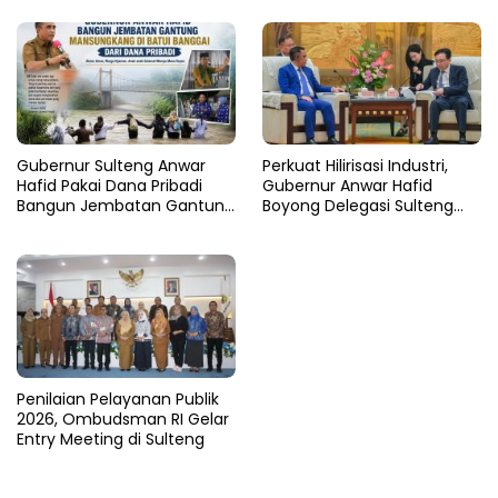
Persen
Nasional
Gubernur Sulteng Anwar
Perkuat Hilirisasi Industri,
Hafid Pakai Dana Pribadi
Gubernur Anwar Hafid
Bangun Jembatan Gantung
Boyong Delegasi Sulteng
di Batui Selatan
Jajaki Kemitraan Investasi di
Sichuan
Penilaian Pelayanan Publik
2026, Ombudsman RI Gelar
Entry Meeting di Sulteng