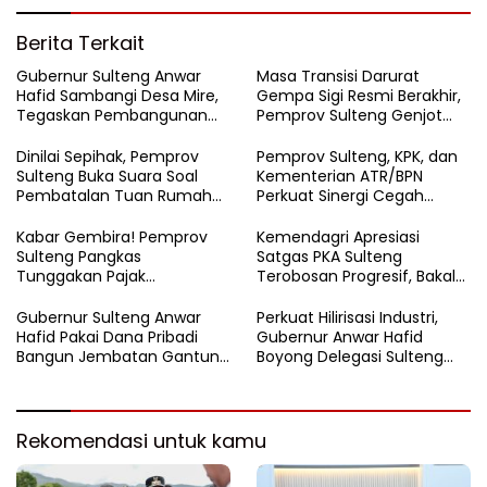
Berita Terkait
Gubernur Sulteng Anwar
Masa Transisi Darurat
Hafid Sambangi Desa Mire,
Gempa Sigi Resmi Berakhir,
Tegaskan Pembangunan
Pemprov Sulteng Genjot
Harus Menjangkau Pelosok
Fase Pemulihan
Touna
Dinilai Sepihak, Pemprov
Pemprov Sulteng, KPK, dan
Sulteng Buka Suara Soal
Kementerian ATR/BPN
Pembatalan Tuan Rumah
Perkuat Sinergi Cegah
FORNAS 2027
Korupsi Sektor Pertanahan
Kabar Gembira! Pemprov
Kemendagri Apresiasi
Sulteng Pangkas
Satgas PKA Sulteng
Tunggakan Pajak
Terobosan Progresif, Bakal
Kendaraan Hingga 50
Dijadikan Pilot Project
Persen
Nasional
Gubernur Sulteng Anwar
Perkuat Hilirisasi Industri,
Hafid Pakai Dana Pribadi
Gubernur Anwar Hafid
Bangun Jembatan Gantung
Boyong Delegasi Sulteng
di Batui Selatan
Jajaki Kemitraan Investasi di
Sichuan
Rekomendasi untuk kamu