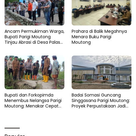
Ancam Permukiman Warga,
Prahara di Balik Megahnya
Bupati Parigi Moutong
Menara Buku Parigi
Tinjau Abrasi di Desa Palasa
Moutong
dan Minta Penanganan
Cepat
​Bupati dan Forkopimda
Badai Somasi Guncang
Menembus Nelangsa Parigi
Singgasana Parigi Moutong:
Moutong: Menakar Cepat
Proyek Perpustakaan Jadi
Pemulihan di Altar Sinergi
Api Dalam Sekam