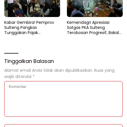
Kabar Gembira! Pemprov
Kemendagri Apresiasi
Sulteng Pangkas
Satgas PKA Sulteng
Tunggakan Pajak
Terobosan Progresif, Bakal
Kendaraan Hingga 50
Dijadikan Pilot Project
Persen
Nasional
Tinggalkan Balasan
Alamat email Anda tidak akan dipublikasikan.
Ruas yang
wajib ditandai
*