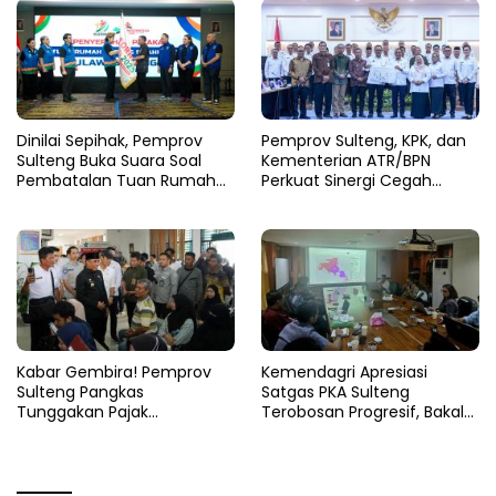
Dinilai Sepihak, Pemprov
Pemprov Sulteng, KPK, dan
Sulteng Buka Suara Soal
Kementerian ATR/BPN
Pembatalan Tuan Rumah
Perkuat Sinergi Cegah
FORNAS 2027
Korupsi Sektor Pertanahan
Kabar Gembira! Pemprov
Kemendagri Apresiasi
Sulteng Pangkas
Satgas PKA Sulteng
Tunggakan Pajak
Terobosan Progresif, Bakal
Kendaraan Hingga 50
Dijadikan Pilot Project
Persen
Nasional