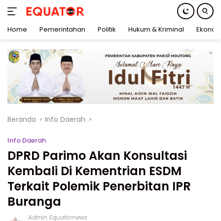
Home
Pemerintahan
Politik
Hukum & Kriminal
Ekonom
Langsung
ke
konten
Beranda
Info Daerah
Info Daerah
DPRD Parimo Akan Konsultasi
Kembali Di Kementrian ESDM
Terkait Polemik Penerbitan IPR
Buranga
Admin Equatornews