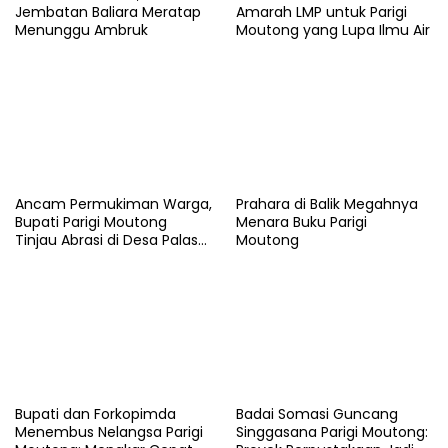
Jembatan Baliara Meratap
Amarah LMP untuk Parigi
Menunggu Ambruk
Moutong yang Lupa Ilmu Air
Ancam Permukiman Warga,
Prahara di Balik Megahnya
Bupati Parigi Moutong
Menara Buku Parigi
Tinjau Abrasi di Desa Palasa
Moutong
dan Minta Penanganan
Cepat
​Bupati dan Forkopimda
Badai Somasi Guncang
Menembus Nelangsa Parigi
Singgasana Parigi Moutong: