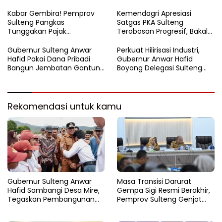
FORNAS 2027
Korupsi Sektor Pertanahan
Kabar Gembira! Pemprov
Kemendagri Apresiasi
Sulteng Pangkas
Satgas PKA Sulteng
Tunggakan Pajak
Terobosan Progresif, Bakal
Kendaraan Hingga 50
Dijadikan Pilot Project
Persen
Nasional
Gubernur Sulteng Anwar
Perkuat Hilirisasi Industri,
Hafid Pakai Dana Pribadi
Gubernur Anwar Hafid
Bangun Jembatan Gantung
Boyong Delegasi Sulteng
di Batui Selatan
Jajaki Kemitraan Investasi di
Sichuan
Rekomendasi untuk kamu
Gubernur Sulteng Anwar
Masa Transisi Darurat
Hafid Sambangi Desa Mire,
Gempa Sigi Resmi Berakhir,
Tegaskan Pembangunan
Pemprov Sulteng Genjot
Harus Menjangkau Pelosok
Fase Pemulihan
Touna