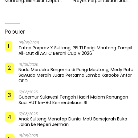
Moutong: Menakar Cepat
Proyek Perpustakaan Jadi
Pemulihan di Altar Sinergi
Api Dalam Sekam
Populer
08/08/2026
1
Tatap Porprov X Sulteng, PELTI Parigi Moutong Tampil
All-Out di AATC Berani Cup V 2026
16/08/2025
2
Nada Merdeka Bergema di Parigi Moutong, Medy Ratu
Sawuda Meraih Juara Pertama Lomba Karaoke Antar
OPD
17/08/2025
3
Gubernur Sulawesi Tengah Hadiri Malam Renungan
Suci HUT ke-80 Kemerdekaan RI
17/08/2025
4
Anak Sulteng Menatap Dunia: MoU Bersejarah Buka
Jalan ke Negeri Jerman
18/08/2025