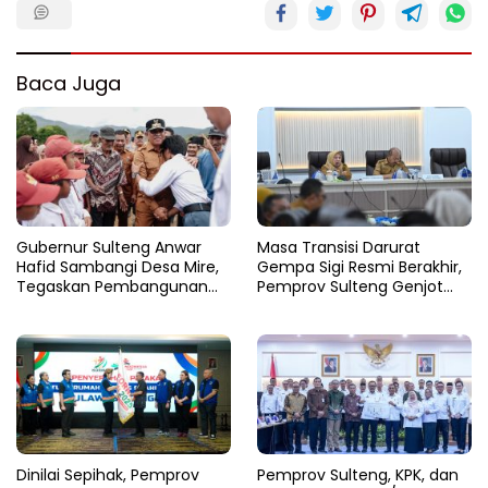
Baca Juga
Gubernur Sulteng Anwar
Masa Transisi Darurat
Hafid Sambangi Desa Mire,
Gempa Sigi Resmi Berakhir,
Tegaskan Pembangunan
Pemprov Sulteng Genjot
Harus Menjangkau Pelosok
Fase Pemulihan
Touna
Dinilai Sepihak, Pemprov
Pemprov Sulteng, KPK, dan