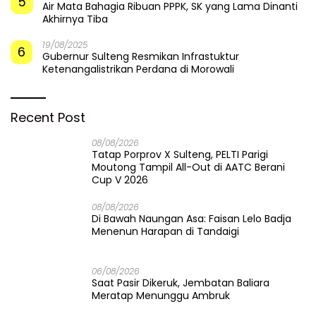
5
Air Mata Bahagia Ribuan PPPK, SK yang Lama Dinanti
Akhirnya Tiba
19/08/2025
6
Gubernur Sulteng Resmikan Infrastuktur
Ketenangalistrikan Perdana di Morowali
Recent Post
08/08/2026
Tatap Porprov X Sulteng, PELTI Parigi
Moutong Tampil All-Out di AATC Berani
Cup V 2026
08/08/2026
Di Bawah Naungan Asa: Faisan Lelo Badja
Menenun Harapan di Tandaigi
06/08/2026
Saat Pasir Dikeruk, Jembatan Baliara
Meratap Menunggu Ambruk