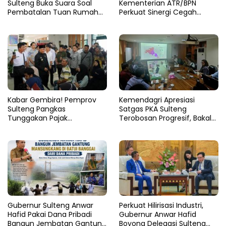
Sulteng Buka Suara Soal
Kementerian ATR/BPN
Pembatalan Tuan Rumah
Perkuat Sinergi Cegah
FORNAS 2027
Korupsi Sektor Pertanahan
Kabar Gembira! Pemprov
Kemendagri Apresiasi
Sulteng Pangkas
Satgas PKA Sulteng
Tunggakan Pajak
Terobosan Progresif, Bakal
Kendaraan Hingga 50
Dijadikan Pilot Project
Persen
Nasional
Gubernur Sulteng Anwar
Perkuat Hilirisasi Industri,
Hafid Pakai Dana Pribadi
Gubernur Anwar Hafid
Bangun Jembatan Gantung
Boyong Delegasi Sulteng