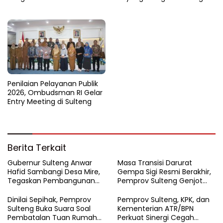
di Batui Selatan
Jajaki Kemitraan Investasi di
Sichuan
Penilaian Pelayanan Publik
2026, Ombudsman RI Gelar
Entry Meeting di Sulteng
Berita Terkait
Gubernur Sulteng Anwar
Masa Transisi Darurat
Hafid Sambangi Desa Mire,
Gempa Sigi Resmi Berakhir,
Tegaskan Pembangunan
Pemprov Sulteng Genjot
Harus Menjangkau Pelosok
Fase Pemulihan
Touna
Dinilai Sepihak, Pemprov
Pemprov Sulteng, KPK, dan
Sulteng Buka Suara Soal
Kementerian ATR/BPN
Pembatalan Tuan Rumah
Perkuat Sinergi Cegah