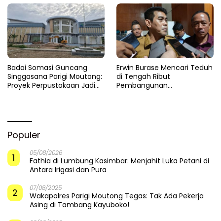
Badai Somasi Guncang
Erwin Burase Mencari Teduh
Singgasana Parigi Moutong:
di Tengah Ribut
Proyek Perpustakaan Jadi
Pembangunan
Api Dalam Sekam
Perpustakaan
Populer
05/08/2026
1
Fathia di Lumbung Kasimbar: Menjahit Luka Petani di
Antara Irigasi dan Pura
07/08/2025
2
Wakapolres Parigi Moutong Tegas: Tak Ada Pekerja
Asing di Tambang Kayuboko!