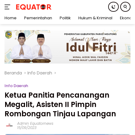
Home
Pemerintahan
Politik
Hukum & Kriminal
Ekonom
Langsung
ke
konten
Beranda
Info Daerah
Info Daerah
Ketua Panitia Pencanangan
Megalit, Asisten II Pimpin
Rombongan Tinjau Lapangan
Admin Equatornews
15/09/2023