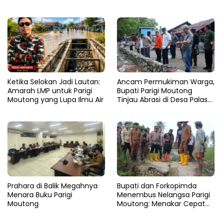
Ketika Selokan Jadi Lautan:
Ancam Permukiman Warga,
Amarah LMP untuk Parigi
Bupati Parigi Moutong
Moutong yang Lupa Ilmu Air
Tinjau Abrasi di Desa Palasa
dan Minta Penanganan
Cepat
Prahara di Balik Megahnya
​Bupati dan Forkopimda
Menara Buku Parigi
Menembus Nelangsa Parigi
Moutong
Moutong: Menakar Cepat
Pemulihan di Altar Sinergi