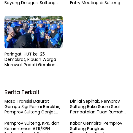
Boyong Delegasi Sulteng
Entry Meeting di Sulteng
Jajaki Kemitraan Investasi di
Sichuan
Peringati HUT ke-25
Demokrat, Ribuan Warga
Morowali Padati Gerakan
Langit Biru di Pantai Matano
Berita Terkait
Masa Transisi Darurat
Dinilai Sepihak, Pemprov
Gempa Sigi Resmi Berakhir,
Sulteng Buka Suara Soal
Pemprov Sulteng Genjot
Pembatalan Tuan Rumah
Fase Pemulihan
FORNAS 2027
Pemprov Sulteng, KPK, dan
Kabar Gembira! Pemprov
Kementerian ATR/BPN
Sulteng Pangkas