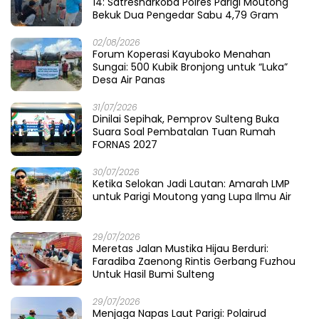
14: Satresnarkoba Polres Parigi Moutong
Bekuk Dua Pengedar Sabu 4,79 Gram
02/08/2026
Forum Koperasi Kayuboko Menahan
Sungai: 500 Kubik Bronjong untuk “Luka”
Desa Air Panas
31/07/2026
Dinilai Sepihak, Pemprov Sulteng Buka
Suara Soal Pembatalan Tuan Rumah
FORNAS 2027
30/07/2026
Ketika Selokan Jadi Lautan: Amarah LMP
untuk Parigi Moutong yang Lupa Ilmu Air
29/07/2026
Meretas Jalan Mustika Hijau Berduri:
Faradiba Zaenong Rintis Gerbang Fuzhou
Untuk Hasil Bumi Sulteng
29/07/2026
​Menjaga Napas Laut Parigi: Polairud