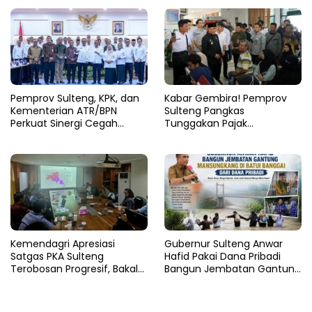
Pemprov Sulteng, KPK, dan
Kabar Gembira! Pemprov
Kementerian ATR/BPN
Sulteng Pangkas
Perkuat Sinergi Cegah
Tunggakan Pajak
Korupsi Sektor Pertanahan
Kendaraan Hingga 50
Persen
Kemendagri Apresiasi
Gubernur Sulteng Anwar
Satgas PKA Sulteng
Hafid Pakai Dana Pribadi
Terobosan Progresif, Bakal
Bangun Jembatan Gantung
Dijadikan Pilot Project
di Batui Selatan
Nasional