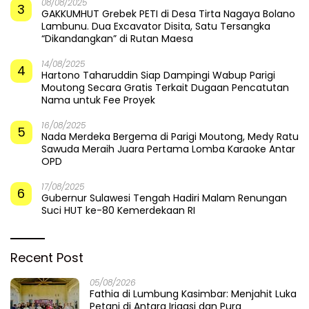
08/08/2025
3
GAKKUMHUT Grebek PETI di Desa Tirta Nagaya Bolano
Lambunu. Dua Excavator Disita, Satu Tersangka
“Dikandangkan” di Rutan Maesa
14/08/2025
4
Hartono Taharuddin Siap Dampingi Wabup Parigi
Moutong Secara Gratis Terkait Dugaan Pencatutan
Nama untuk Fee Proyek
16/08/2025
5
Nada Merdeka Bergema di Parigi Moutong, Medy Ratu
Sawuda Meraih Juara Pertama Lomba Karaoke Antar
OPD
17/08/2025
6
Gubernur Sulawesi Tengah Hadiri Malam Renungan
Suci HUT ke-80 Kemerdekaan RI
Recent Post
05/08/2026
Fathia di Lumbung Kasimbar: Menjahit Luka
Petani di Antara Irigasi dan Pura