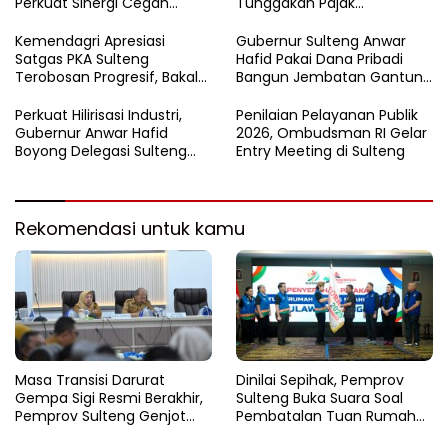
Perkuat Sinergi Cegah
Tunggakan Pajak
Korupsi Sektor Pertanahan
Kendaraan Hingga 50
Persen
Kemendagri Apresiasi
Gubernur Sulteng Anwar
Satgas PKA Sulteng
Hafid Pakai Dana Pribadi
Terobosan Progresif, Bakal
Bangun Jembatan Gantung
Dijadikan Pilot Project
di Batui Selatan
Nasional
Perkuat Hilirisasi Industri,
Penilaian Pelayanan Publik
Gubernur Anwar Hafid
2026, Ombudsman RI Gelar
Boyong Delegasi Sulteng
Entry Meeting di Sulteng
Jajaki Kemitraan Investasi di
Sichuan
Rekomendasi untuk kamu
Masa Transisi Darurat
Dinilai Sepihak, Pemprov
Gempa Sigi Resmi Berakhir,
Sulteng Buka Suara Soal
Pemprov Sulteng Genjot
Pembatalan Tuan Rumah
Fase Pemulihan
FORNAS 2027