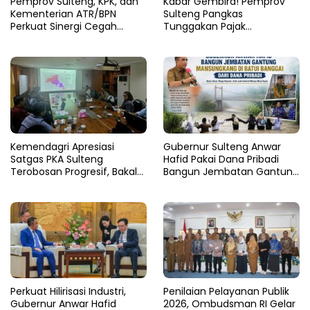
Pemprov Sulteng, KPK, dan
Kabar Gembira! Pemprov
Kementerian ATR/BPN
Sulteng Pangkas
Perkuat Sinergi Cegah
Tunggakan Pajak
Korupsi Sektor Pertanahan
Kendaraan Hingga 50
Persen
Kemendagri Apresiasi
Gubernur Sulteng Anwar
Satgas PKA Sulteng
Hafid Pakai Dana Pribadi
Terobosan Progresif, Bakal
Bangun Jembatan Gantung
Dijadikan Pilot Project
di Batui Selatan
Nasional
Perkuat Hilirisasi Industri,
Penilaian Pelayanan Publik
Gubernur Anwar Hafid
2026, Ombudsman RI Gelar