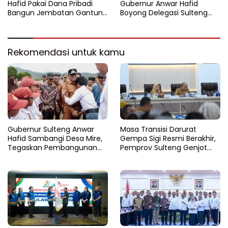
Hafid Pakai Dana Pribadi
Gubernur Anwar Hafid
Bangun Jembatan Gantung
Boyong Delegasi Sulteng
di Batui Selatan
Jajaki Kemitraan Investasi di
Sichuan
Rekomendasi untuk kamu
Gubernur Sulteng Anwar
Masa Transisi Darurat
Hafid Sambangi Desa Mire,
Gempa Sigi Resmi Berakhir,
Tegaskan Pembangunan
Pemprov Sulteng Genjot
Harus Menjangkau Pelosok
Fase Pemulihan
Touna