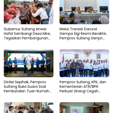
Gubernur Sulteng Anwar
Masa Transisi Darurat
Hafid Sambangi Desa Mire,
Gempa Sigi Resmi Berakhir,
Tegaskan Pembangunan
Pemprov Sulteng Genjot
Harus Menjangkau Pelosok
Fase Pemulihan
Touna
Dinilai Sepihak, Pemprov
Pemprov Sulteng, KPK, dan
Sulteng Buka Suara Soal
Kementerian ATR/BPN
Pembatalan Tuan Rumah
Perkuat Sinergi Cegah
FORNAS 2027
Korupsi Sektor Pertanahan