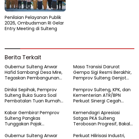
Penilaian Pelayanan Publik
2026, Ombudsman RI Gelar
Entry Meeting di Sulteng
Berita Terkait
Gubernur Sulteng Anwar
Masa Transisi Darurat
Hafid Sambangi Desa Mire,
Gempa Sigi Resmi Berakhir,
Tegaskan Pembangunan
Pemprov Sulteng Genjot
Harus Menjangkau Pelosok
Fase Pemulihan
Touna
Dinilai Sepihak, Pemprov
Pemprov Sulteng, KPK, dan
Sulteng Buka Suara Soal
Kementerian ATR/BPN
Pembatalan Tuan Rumah
Perkuat Sinergi Cegah
FORNAS 2027
Korupsi Sektor Pertanahan
Kabar Gembira! Pemprov
Kemendagri Apresiasi
Sulteng Pangkas
Satgas PKA Sulteng
Tunggakan Pajak
Terobosan Progresif, Bakal
Kendaraan Hingga 50
Dijadikan Pilot Project
Persen
Nasional
Gubernur Sulteng Anwar
Perkuat Hilirisasi Industri,