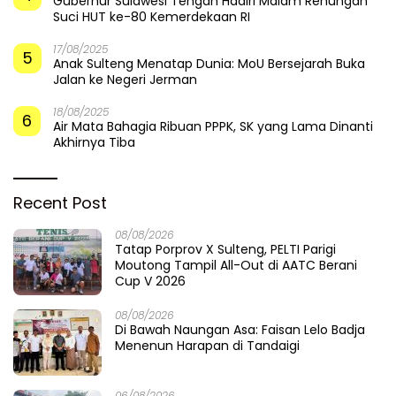
Gubernur Sulawesi Tengah Hadiri Malam Renungan
Suci HUT ke-80 Kemerdekaan RI
17/08/2025
5
Anak Sulteng Menatap Dunia: MoU Bersejarah Buka
Jalan ke Negeri Jerman
18/08/2025
6
Air Mata Bahagia Ribuan PPPK, SK yang Lama Dinanti
Akhirnya Tiba
Recent Post
08/08/2026
Tatap Porprov X Sulteng, PELTI Parigi
Moutong Tampil All-Out di AATC Berani
Cup V 2026
08/08/2026
Di Bawah Naungan Asa: Faisan Lelo Badja
Menenun Harapan di Tandaigi
06/08/2026