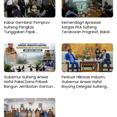
Kabar Gembira! Pemprov
Kemendagri Apresiasi
Sulteng Pangkas
Satgas PKA Sulteng
Tunggakan Pajak
Terobosan Progresif, Bakal
Kendaraan Hingga 50
Dijadikan Pilot Project
Persen
Nasional
Gubernur Sulteng Anwar
Perkuat Hilirisasi Industri,
Hafid Pakai Dana Pribadi
Gubernur Anwar Hafid
Bangun Jembatan Gantung
Boyong Delegasi Sulteng
di Batui Selatan
Jajaki Kemitraan Investasi di
Sichuan