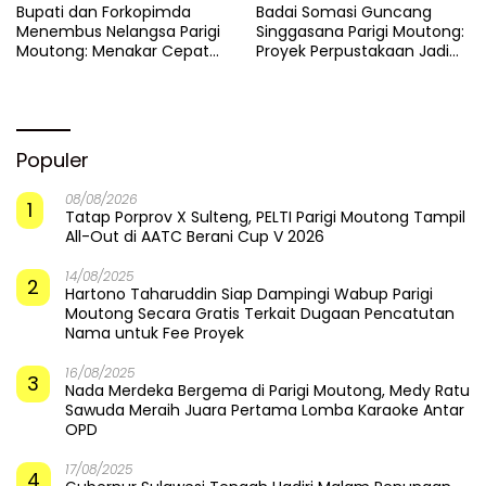
​Bupati dan Forkopimda
Badai Somasi Guncang
Menembus Nelangsa Parigi
Singgasana Parigi Moutong:
Moutong: Menakar Cepat
Proyek Perpustakaan Jadi
Pemulihan di Altar Sinergi
Api Dalam Sekam
Populer
08/08/2026
1
Tatap Porprov X Sulteng, PELTI Parigi Moutong Tampil
All-Out di AATC Berani Cup V 2026
14/08/2025
2
Hartono Taharuddin Siap Dampingi Wabup Parigi
Moutong Secara Gratis Terkait Dugaan Pencatutan
Nama untuk Fee Proyek
16/08/2025
3
Nada Merdeka Bergema di Parigi Moutong, Medy Ratu
Sawuda Meraih Juara Pertama Lomba Karaoke Antar
OPD
17/08/2025
4