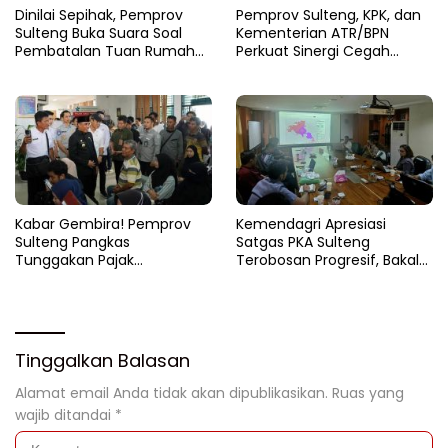
Dinilai Sepihak, Pemprov
Pemprov Sulteng, KPK, dan
Sulteng Buka Suara Soal
Kementerian ATR/BPN
Pembatalan Tuan Rumah
Perkuat Sinergi Cegah
FORNAS 2027
Korupsi Sektor Pertanahan
Kabar Gembira! Pemprov
Kemendagri Apresiasi
Sulteng Pangkas
Satgas PKA Sulteng
Tunggakan Pajak
Terobosan Progresif, Bakal
Kendaraan Hingga 50
Dijadikan Pilot Project
Persen
Nasional
Tinggalkan Balasan
Alamat email Anda tidak akan dipublikasikan.
Ruas yang
wajib ditandai
*