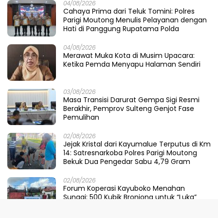
04/08/2026
Cahaya Prima dari Teluk Tomini: Polres
Parigi Moutong Menulis Pelayanan dengan
Hati di Panggung Rupatama Polda
04/08/2026
Merawat Muka Kota di Musim Upacara:
Ketika Pemda Menyapu Halaman Sendiri
03/08/2026
Masa Transisi Darurat Gempa Sigi Resmi
Berakhir, Pemprov Sulteng Genjot Fase
Pemulihan
02/08/2026
Jejak Kristal dari Kayumalue Terputus di Km
14: Satresnarkoba Polres Parigi Moutong
Bekuk Dua Pengedar Sabu 4,79 Gram
02/08/2026
Forum Koperasi Kayuboko Menahan
Sungai: 500 Kubik Bronjong untuk “Luka”
Desa Air Panas