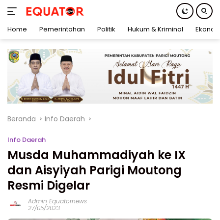
Home
Pemerintahan
Politik
Hukum & Kriminal
Ekonom
Langsung
ke
konten
Beranda
Info Daerah
Info Daerah
Musda Muhammadiyah ke IX
dan Aisyiyah Parigi Moutong
Resmi Digelar
Admin Equatornews
27/05/2023