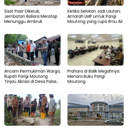
Saat Pasir Dikeruk,
Ketika Selokan Jadi Lautan:
Jembatan Baliara Meratap
Amarah LMP untuk Parigi
Menunggu Ambruk
Moutong yang Lupa Ilmu Air
Ancam Permukiman Warga,
Prahara di Balik Megahnya
Bupati Parigi Moutong
Menara Buku Parigi
Tinjau Abrasi di Desa Palasa
Moutong
dan Minta Penanganan
Cepat