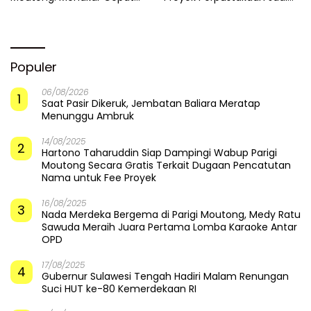
Pemulihan di Altar Sinergi
Api Dalam Sekam
Populer
06/08/2026
1
Saat Pasir Dikeruk, Jembatan Baliara Meratap
Menunggu Ambruk
14/08/2025
2
Hartono Taharuddin Siap Dampingi Wabup Parigi
Moutong Secara Gratis Terkait Dugaan Pencatutan
Nama untuk Fee Proyek
16/08/2025
3
Nada Merdeka Bergema di Parigi Moutong, Medy Ratu
Sawuda Meraih Juara Pertama Lomba Karaoke Antar
OPD
17/08/2025
4
Gubernur Sulawesi Tengah Hadiri Malam Renungan
Suci HUT ke-80 Kemerdekaan RI