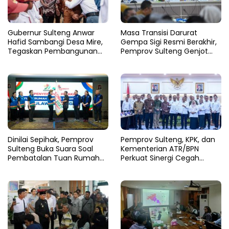
Gubernur Sulteng Anwar
Masa Transisi Darurat
Hafid Sambangi Desa Mire,
Gempa Sigi Resmi Berakhir,
Tegaskan Pembangunan
Pemprov Sulteng Genjot
Harus Menjangkau Pelosok
Fase Pemulihan
Touna
Dinilai Sepihak, Pemprov
Pemprov Sulteng, KPK, dan
Sulteng Buka Suara Soal
Kementerian ATR/BPN
Pembatalan Tuan Rumah
Perkuat Sinergi Cegah
FORNAS 2027
Korupsi Sektor Pertanahan