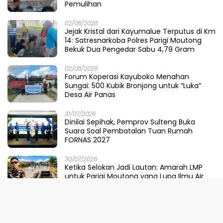
Pemulihan
02/08/2026
Jejak Kristal dari Kayumalue Terputus di Km
14: Satresnarkoba Polres Parigi Moutong
Bekuk Dua Pengedar Sabu 4,79 Gram
02/08/2026
Forum Koperasi Kayuboko Menahan
Sungai: 500 Kubik Bronjong untuk “Luka”
Desa Air Panas
31/07/2026
Dinilai Sepihak, Pemprov Sulteng Buka
Suara Soal Pembatalan Tuan Rumah
FORNAS 2027
30/07/2026
Ketika Selokan Jadi Lautan: Amarah LMP
untuk Parigi Moutong yang Lupa Ilmu Air
29/07/2026
Meretas Jalan Mustika Hijau Berduri:
Faradiba Zaenong Rintis Gerbang Fuzhou