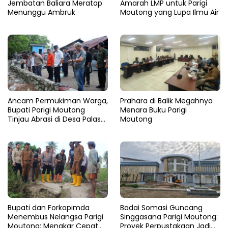
Jembatan Baliara Meratap
Amarah LMP untuk Parigi
Menunggu Ambruk
Moutong yang Lupa Ilmu Air
Ancam Permukiman Warga,
Prahara di Balik Megahnya
Bupati Parigi Moutong
Menara Buku Parigi
Tinjau Abrasi di Desa Palasa
Moutong
dan Minta Penanganan
Cepat
​Bupati dan Forkopimda
Badai Somasi Guncang
Menembus Nelangsa Parigi
Singgasana Parigi Moutong:
Moutong: Menakar Cepat
Proyek Perpustakaan Jadi