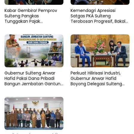
Kabar Gembira! Pemprov
Kemendagri Apresiasi
Sulteng Pangkas
Satgas PKA Sulteng
Tunggakan Pajak
Terobosan Progresif, Bakal
Kendaraan Hingga 50
Dijadikan Pilot Project
Persen
Nasional
Gubernur Sulteng Anwar
Perkuat Hilirisasi Industri,
Hafid Pakai Dana Pribadi
Gubernur Anwar Hafid
Bangun Jembatan Gantung
Boyong Delegasi Sulteng
di Batui Selatan
Jajaki Kemitraan Investasi di
Sichuan