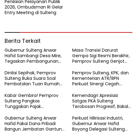
Penilaian Pelayanan Publik
2026, Ombudsman RI Gelar
Entry Meeting di Sulteng
Berita Terkait
Gubernur Sulteng Anwar
Masa Transisi Darurat
Hafid Sambangi Desa Mire,
Gempa Sigi Resmi Berakhir,
Tegaskan Pembangunan
Pemprov Sulteng Genjot
Harus Menjangkau Pelosok
Fase Pemulihan
Touna
Dinilai Sepihak, Pemprov
Pemprov Sulteng, KPK, dan
Sulteng Buka Suara Soal
Kementerian ATR/BPN
Pembatalan Tuan Rumah
Perkuat Sinergi Cegah
FORNAS 2027
Korupsi Sektor Pertanahan
Kabar Gembira! Pemprov
Kemendagri Apresiasi
Sulteng Pangkas
Satgas PKA Sulteng
Tunggakan Pajak
Terobosan Progresif, Bakal
Kendaraan Hingga 50
Dijadikan Pilot Project
Persen
Nasional
Gubernur Sulteng Anwar
Perkuat Hilirisasi Industri,
Hafid Pakai Dana Pribadi
Gubernur Anwar Hafid
Bangun Jembatan Gantung
Boyong Delegasi Sulteng
di Batui Selatan
Jajaki Kemitraan Investasi di