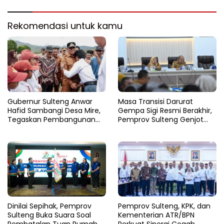
Sichuan
Rekomendasi untuk kamu
Gubernur Sulteng Anwar
Masa Transisi Darurat
Hafid Sambangi Desa Mire,
Gempa Sigi Resmi Berakhir,
Tegaskan Pembangunan
Pemprov Sulteng Genjot
Harus Menjangkau Pelosok
Fase Pemulihan
Touna
Dinilai Sepihak, Pemprov
Pemprov Sulteng, KPK, dan
Sulteng Buka Suara Soal
Kementerian ATR/BPN
Pembatalan Tuan Rumah
Perkuat Sinergi Cegah