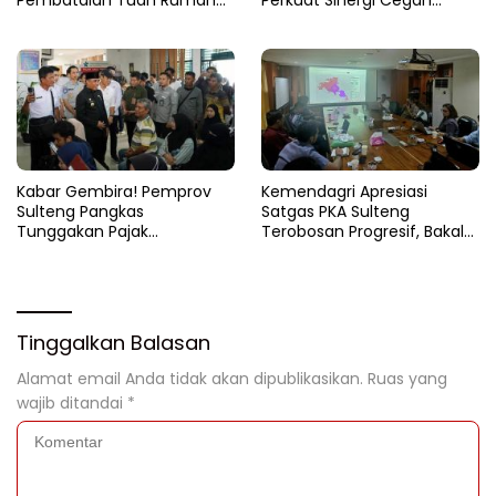
FORNAS 2027
Korupsi Sektor Pertanahan
Kabar Gembira! Pemprov
Kemendagri Apresiasi
Sulteng Pangkas
Satgas PKA Sulteng
Tunggakan Pajak
Terobosan Progresif, Bakal
Kendaraan Hingga 50
Dijadikan Pilot Project
Persen
Nasional
Tinggalkan Balasan
Alamat email Anda tidak akan dipublikasikan.
Ruas yang
wajib ditandai
*