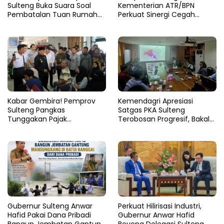
Sulteng Buka Suara Soal
Kementerian ATR/BPN
Pembatalan Tuan Rumah
Perkuat Sinergi Cegah
FORNAS 2027
Korupsi Sektor Pertanahan
Kabar Gembira! Pemprov
Kemendagri Apresiasi
Sulteng Pangkas
Satgas PKA Sulteng
Tunggakan Pajak
Terobosan Progresif, Bakal
Kendaraan Hingga 50
Dijadikan Pilot Project
Persen
Nasional
Gubernur Sulteng Anwar
Perkuat Hilirisasi Industri,
Hafid Pakai Dana Pribadi
Gubernur Anwar Hafid
Bangun Jembatan Gantung
Boyong Delegasi Sulteng