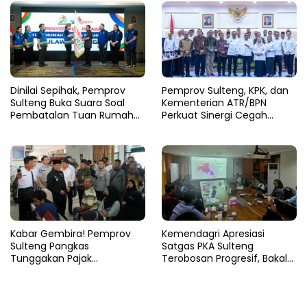
Dinilai Sepihak, Pemprov
Pemprov Sulteng, KPK, dan
Sulteng Buka Suara Soal
Kementerian ATR/BPN
Pembatalan Tuan Rumah
Perkuat Sinergi Cegah
FORNAS 2027
Korupsi Sektor Pertanahan
Kabar Gembira! Pemprov
Kemendagri Apresiasi
Sulteng Pangkas
Satgas PKA Sulteng
Tunggakan Pajak
Terobosan Progresif, Bakal
Kendaraan Hingga 50
Dijadikan Pilot Project
Persen
Nasional