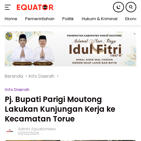
Home
Pemerintahan
Politik
Hukum & Kriminal
Ekonom
Langsung
ke
konten
Beranda
Info Daerah
Info Daerah
Pj. Bupati Parigi Moutong
Lakukan Kunjungan Kerja ke
Kecamatan Torue
Admin Equatornews
03/02/2024