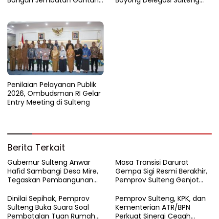
di Batui Selatan
Jajaki Kemitraan Investasi di
Sichuan
Penilaian Pelayanan Publik
2026, Ombudsman RI Gelar
Entry Meeting di Sulteng
Berita Terkait
Gubernur Sulteng Anwar
Masa Transisi Darurat
Hafid Sambangi Desa Mire,
Gempa Sigi Resmi Berakhir,
Tegaskan Pembangunan
Pemprov Sulteng Genjot
Harus Menjangkau Pelosok
Fase Pemulihan
Touna
Dinilai Sepihak, Pemprov
Pemprov Sulteng, KPK, dan
Sulteng Buka Suara Soal
Kementerian ATR/BPN
Pembatalan Tuan Rumah
Perkuat Sinergi Cegah