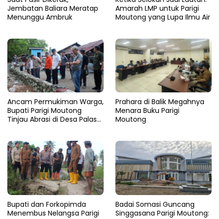
Jembatan Baliara Meratap
Amarah LMP untuk Parigi
Menunggu Ambruk
Moutong yang Lupa Ilmu Air
Ancam Permukiman Warga,
Prahara di Balik Megahnya
Bupati Parigi Moutong
Menara Buku Parigi
Tinjau Abrasi di Desa Palasa
Moutong
dan Minta Penanganan
Cepat
​Bupati dan Forkopimda
Badai Somasi Guncang
Menembus Nelangsa Parigi
Singgasana Parigi Moutong: