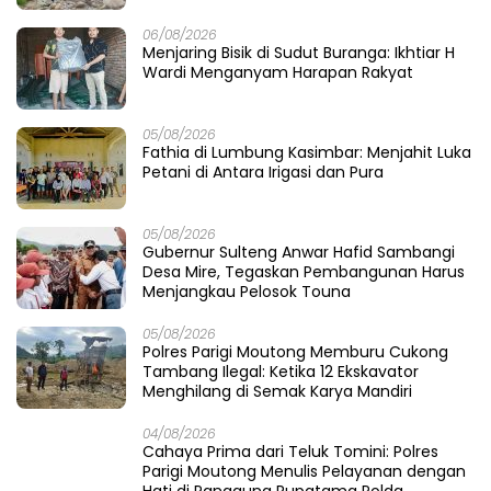
06/08/2026
Menjaring Bisik di Sudut Buranga: Ikhtiar H
Wardi Menganyam Harapan Rakyat
05/08/2026
Fathia di Lumbung Kasimbar: Menjahit Luka
Petani di Antara Irigasi dan Pura
05/08/2026
Gubernur Sulteng Anwar Hafid Sambangi
Desa Mire, Tegaskan Pembangunan Harus
Menjangkau Pelosok Touna
05/08/2026
Polres Parigi Moutong Memburu Cukong
Tambang Ilegal: Ketika 12 Ekskavator
Menghilang di Semak Karya Mandiri
04/08/2026
Cahaya Prima dari Teluk Tomini: Polres
Parigi Moutong Menulis Pelayanan dengan