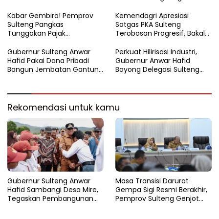
FORNAS 2027
Korupsi Sektor Pertanahan
Kabar Gembira! Pemprov
Kemendagri Apresiasi
Sulteng Pangkas
Satgas PKA Sulteng
Tunggakan Pajak
Terobosan Progresif, Bakal
Kendaraan Hingga 50
Dijadikan Pilot Project
Persen
Nasional
Gubernur Sulteng Anwar
Perkuat Hilirisasi Industri,
Hafid Pakai Dana Pribadi
Gubernur Anwar Hafid
Bangun Jembatan Gantung
Boyong Delegasi Sulteng
di Batui Selatan
Jajaki Kemitraan Investasi di
Sichuan
Rekomendasi untuk kamu
Gubernur Sulteng Anwar
Masa Transisi Darurat
Hafid Sambangi Desa Mire,
Gempa Sigi Resmi Berakhir,
Tegaskan Pembangunan
Pemprov Sulteng Genjot
Harus Menjangkau Pelosok
Fase Pemulihan
Touna