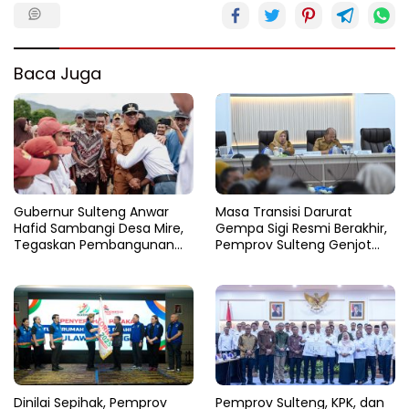
Baca Juga
Gubernur Sulteng Anwar
Masa Transisi Darurat
Hafid Sambangi Desa Mire,
Gempa Sigi Resmi Berakhir,
Tegaskan Pembangunan
Pemprov Sulteng Genjot
Harus Menjangkau Pelosok
Fase Pemulihan
Touna
Dinilai Sepihak, Pemprov
Pemprov Sulteng, KPK, dan