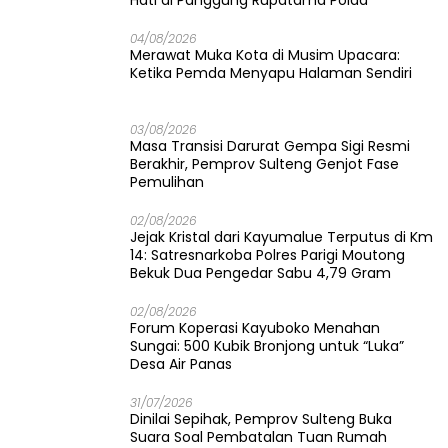
Hati di Panggung Rupatama Polda
04/08/2026
Merawat Muka Kota di Musim Upacara:
Ketika Pemda Menyapu Halaman Sendiri
03/08/2026
Masa Transisi Darurat Gempa Sigi Resmi
Berakhir, Pemprov Sulteng Genjot Fase
Pemulihan
02/08/2026
Jejak Kristal dari Kayumalue Terputus di Km
14: Satresnarkoba Polres Parigi Moutong
Bekuk Dua Pengedar Sabu 4,79 Gram
02/08/2026
Forum Koperasi Kayuboko Menahan
Sungai: 500 Kubik Bronjong untuk “Luka”
Desa Air Panas
31/07/2026
Dinilai Sepihak, Pemprov Sulteng Buka
Suara Soal Pembatalan Tuan Rumah