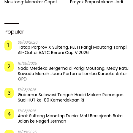
Moutong: Menakar Cepat
Proyek Perpustakaan Jadi
Pemulihan di Altar Sinergi
Api Dalam Sekam
Populer
08/08/2026
1
Tatap Porprov X Sulteng, PELTI Parigi Moutong Tampil
All-Out di AATC Berani Cup V 2026
16/08/2025
2
Nada Merdeka Bergema di Parigi Moutong, Medy Ratu
Sawuda Meraih Juara Pertama Lomba Karaoke Antar
OPD
17/08/2025
3
Gubernur Sulawesi Tengah Hadiri Malam Renungan
Suci HUT ke-80 Kemerdekaan RI
17/08/2025
4
Anak Sulteng Menatap Dunia: MoU Bersejarah Buka
Jalan ke Negeri Jerman
18/08/2025