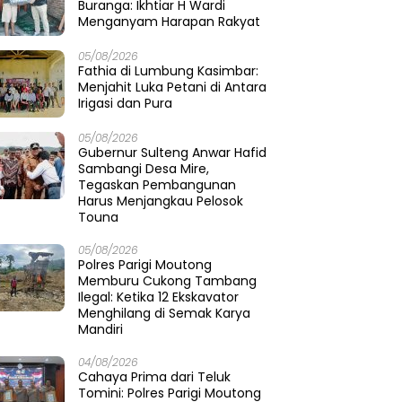
Buranga: Ikhtiar H Wardi
Menganyam Harapan Rakyat
05/08/2026
Fathia di Lumbung Kasimbar:
Menjahit Luka Petani di Antara
Irigasi dan Pura
05/08/2026
Gubernur Sulteng Anwar Hafid
Sambangi Desa Mire,
Tegaskan Pembangunan
Harus Menjangkau Pelosok
Touna
05/08/2026
Polres Parigi Moutong
Memburu Cukong Tambang
Ilegal: Ketika 12 Ekskavator
Menghilang di Semak Karya
Mandiri
04/08/2026
Cahaya Prima dari Teluk
Tomini: Polres Parigi Moutong