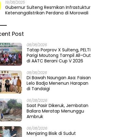
19/08/2025
Gubernur Sulteng Resmikan Infrastuktur
Ketenangalistrikan Perdana di Morowali
cent Post
08/08/2026
Tatap Porprov X Sulteng, PELTI
Parigi Moutong Tampil All-Out
di AATC Berani Cup V 2026
08/08/2026
Di Bawah Naungan Asa: Faisan
Lelo Badja Menenun Harapan
di Tandaigi
06/08/2026
Saat Pasir Dikeruk, Jembatan
Baliara Meratap Menunggu
Ambruk
06/08/2026
Menjaring Bisik di Sudut