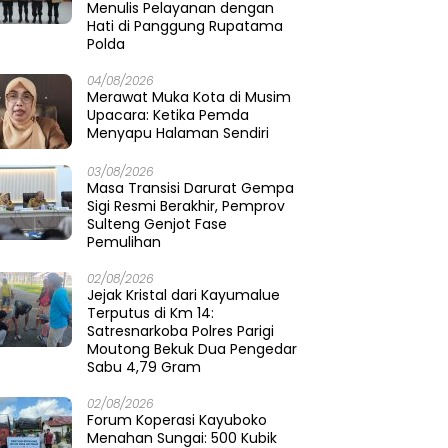
Menulis Pelayanan dengan
Hati di Panggung Rupatama
Polda
04/08/2026
Merawat Muka Kota di Musim
Upacara: Ketika Pemda
Menyapu Halaman Sendiri
03/08/2026
Masa Transisi Darurat Gempa
Sigi Resmi Berakhir, Pemprov
Sulteng Genjot Fase
Pemulihan
02/08/2026
Jejak Kristal dari Kayumalue
Terputus di Km 14:
Satresnarkoba Polres Parigi
Moutong Bekuk Dua Pengedar
Sabu 4,79 Gram
02/08/2026
Forum Koperasi Kayuboko
Menahan Sungai: 500 Kubik