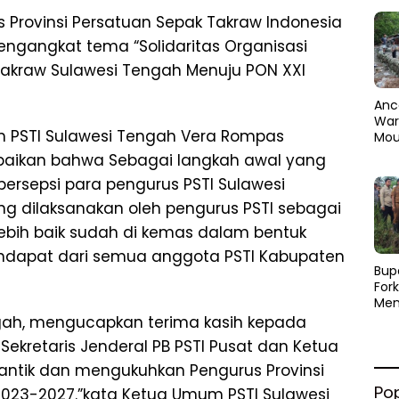
rus Provinsi Persatuan Sepak Takraw Indonesia
ngangkat tema “Solidaritas Organisasi
Takraw Sulawesi Tengah Menuju PON XXI
Anc
Warg
 PSTI Sulawesi Tengah Vera Rompas
Mou
Abra
paikan bahwa Sebagai langkah awal yang
dan
persepsi para pengurus PSTI Sulawesi
Pen
 dilaksanakan oleh pengurus PSTI sebagai
ebih baik sudah di kemas dalam bentuk
ndapat dari semua anggota PSTI Kabupaten
​Bup
For
Men
Par
ngah, mengucapkan terima kasih kepada
Men
Sekretaris Jenderal PB PSTI Pusat dan Ketua
Pemu
Sine
antik dan mengukuhkan Pengurus Provinsi
Po
2023-2027.”kata Ketua Umum PSTI Sulawesi