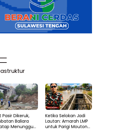
rastruktur
 Pasir Dikeruk,
Ketika Selokan Jadi
batan Baliara
Lautan: Amarah LMP
atap Menunggu
untuk Parigi Moutong
ruk
yang Lupa Ilmu Air