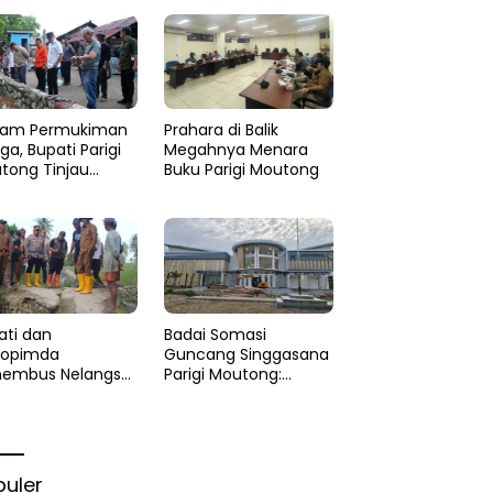
am Permukiman
Prahara di Balik
a, Bupati Parigi
Megahnya Menara
tong Tinjau
Buku Parigi Moutong
si di Desa Palasa
 Minta
anganan Cepat
ati dan
Badai Somasi
kopimda
Guncang Singgasana
embus Nelangsa
Parigi Moutong:
igi Moutong:
Proyek Perpustakaan
akar Cepat
Jadi Api Dalam
lihan di Altar
Sekam
rgi
puler