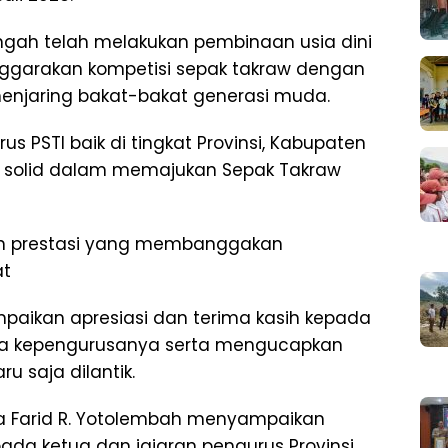
engah telah melakukan pembinaan usia dini
ggarakan kompetisi sepak takraw dengan
enjaring bakat-bakat generasi muda.
s PSTI baik di tingkat Provinsi, Kabupaten
n solid dalam memajukan Sepak Takraw
lah prestasi yang membanggakan
at
ampaikan apresiasi dan terima kasih kepada
asa kepengurusanya serta mengucapkan
 saja dilantik.
a Farid R. Yotolembah menyampaikan
ada ketua dan jajaran pengurus Provinsi