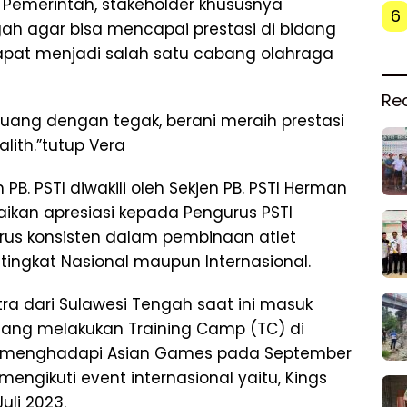
Pemerintah, stakeholder khususnya
6
gah agar bisa mencapai prestasi di bidang
apat menjadi salah satu cabang olahraga
Re
erjuang dengan tegak, berani meraih prestasi
lith.”tutup Vera
 PSTI diwakili oleh Sekjen PB. PSTI Herman
ikan apresiasi kepada Pengurus PSTI
rus konsisten dalam pembinaan atlet
itingkat Nasional maupun Internasional.
tra dari Sulawesi Tengah saat ini masuk
ang melakukan Training Camp (TC) di
n menghadapi Asian Games pada September
mengikuti event internasional yaitu, Kings
uli 2023.