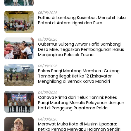
05/08/2026
Fathia di Lumbung Kasimbar: Menjahit Luka
Petani di Antara Irigasi dan Pura
05/08/2026
Gubernur Sulteng Anwar Hafid Sambangi
Desa Mire, Tegaskan Pembangunan Harus
Menjangkau Pelosok Touna
05/08/2026
Polres Parigi Moutong Memburu Cukong
Tambang Ilegal: Ketika 12 Ekskavator
Menghilang di Semak Karya Mandiri
04/08/2026
Cahaya Prima dari Teluk Tomini: Polres
Parigi Moutong Menulis Pelayanan dengan
Hati di Panggung Rupatama Polda
04/08/2026
Merawat Muka Kota di Musim Upacara:
Ketika Pemda Menyapu Halaman Sendiri