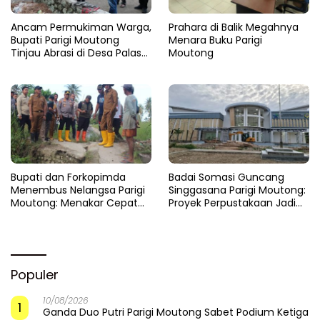
Ancam Permukiman Warga,
Prahara di Balik Megahnya
Bupati Parigi Moutong
Menara Buku Parigi
Tinjau Abrasi di Desa Palasa
Moutong
dan Minta Penanganan
Cepat
​Bupati dan Forkopimda
Badai Somasi Guncang
Menembus Nelangsa Parigi
Singgasana Parigi Moutong:
Moutong: Menakar Cepat
Proyek Perpustakaan Jadi
Pemulihan di Altar Sinergi
Api Dalam Sekam
Populer
10/08/2026
1
Ganda Duo Putri Parigi Moutong Sabet Podium Ketiga