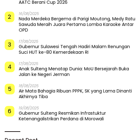
AATC Berani Cup 2026
16/08/2025
2
Nada Merdeka Bergema di Parigi Moutong, Medy Ratu
Sawuda Meraih Juara Pertama Lomba Karaoke Antar
OPD
17/08/2025
3
Gubernur Sulawesi Tengah Hadiri Malam Renungan
Suci HUT ke-80 Kemerdekaan RI
17/08/2025
4
Anak Sulteng Menatap Dunia: MoU Bersejarah Buka
Jalan ke Negeri Jerman
18/08/2025
5
Air Mata Bahagia Ribuan PPPK, SK yang Lama Dinanti
Akhirnya Tiba
19/08/2025
6
Gubernur Sulteng Resmikan Infrastuktur
Ketenangalistrikan Perdana di Morowali