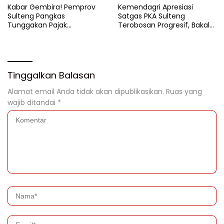
Kabar Gembira! Pemprov
Kemendagri Apresiasi
Sulteng Pangkas
Satgas PKA Sulteng
Tunggakan Pajak
Terobosan Progresif, Bakal
Kendaraan Hingga 50
Dijadikan Pilot Project
Persen
Nasional
Tinggalkan Balasan
Alamat email Anda tidak akan dipublikasikan.
Ruas yang
wajib ditandai
*