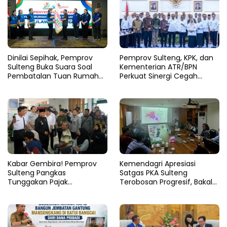
Dinilai Sepihak, Pemprov
Pemprov Sulteng, KPK, dan
Sulteng Buka Suara Soal
Kementerian ATR/BPN
Pembatalan Tuan Rumah
Perkuat Sinergi Cegah
FORNAS 2027
Korupsi Sektor Pertanahan
Kabar Gembira! Pemprov
Kemendagri Apresiasi
Sulteng Pangkas
Satgas PKA Sulteng
Tunggakan Pajak
Terobosan Progresif, Bakal
Kendaraan Hingga 50
Dijadikan Pilot Project
Persen
Nasional