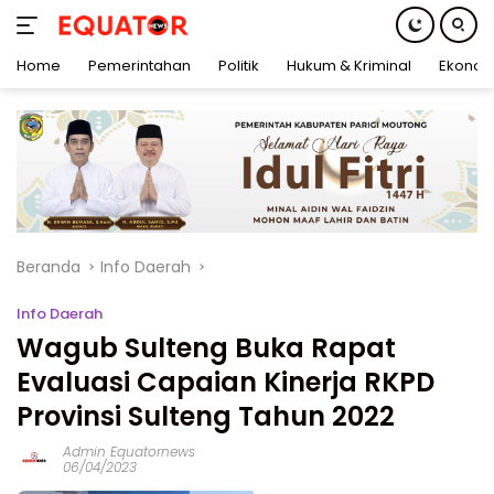
Home
Pemerintahan
Politik
Hukum & Kriminal
Ekonom
Langsung
ke
konten
Beranda
Info Daerah
Info Daerah
Wagub Sulteng Buka Rapat
Evaluasi Capaian Kinerja RKPD
Provinsi Sulteng Tahun 2022
Admin Equatornews
06/04/2023