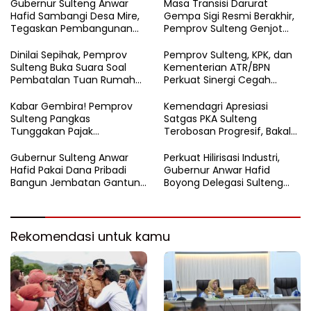
Gubernur Sulteng Anwar
Masa Transisi Darurat
Hafid Sambangi Desa Mire,
Gempa Sigi Resmi Berakhir,
Tegaskan Pembangunan
Pemprov Sulteng Genjot
Harus Menjangkau Pelosok
Fase Pemulihan
Touna
Dinilai Sepihak, Pemprov
Pemprov Sulteng, KPK, dan
Sulteng Buka Suara Soal
Kementerian ATR/BPN
Pembatalan Tuan Rumah
Perkuat Sinergi Cegah
FORNAS 2027
Korupsi Sektor Pertanahan
Kabar Gembira! Pemprov
Kemendagri Apresiasi
Sulteng Pangkas
Satgas PKA Sulteng
Tunggakan Pajak
Terobosan Progresif, Bakal
Kendaraan Hingga 50
Dijadikan Pilot Project
Persen
Nasional
Gubernur Sulteng Anwar
Perkuat Hilirisasi Industri,
Hafid Pakai Dana Pribadi
Gubernur Anwar Hafid
Bangun Jembatan Gantung
Boyong Delegasi Sulteng
di Batui Selatan
Jajaki Kemitraan Investasi di
Sichuan
Rekomendasi untuk kamu