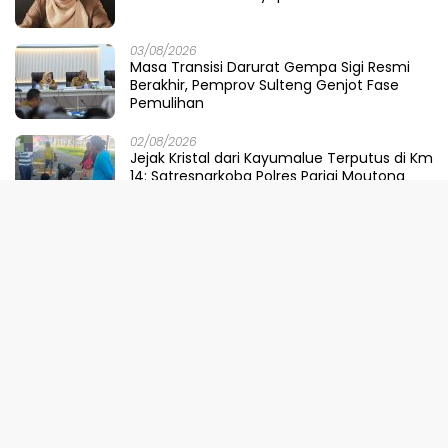
03/08/2026
Masa Transisi Darurat Gempa Sigi Resmi
Berakhir, Pemprov Sulteng Genjot Fase
Pemulihan
02/08/2026
Jejak Kristal dari Kayumalue Terputus di Km
14: Satresnarkoba Polres Parigi Moutong
Bekuk Dua Pengedar Sabu 4,79 Gram
02/08/2026
Forum Koperasi Kayuboko Menahan
Sungai: 500 Kubik Bronjong untuk “Luka”
Desa Air Panas
31/07/2026
Dinilai Sepihak, Pemprov Sulteng Buka
Suara Soal Pembatalan Tuan Rumah
FORNAS 2027
30/07/2026
Ketika Selokan Jadi Lautan: Amarah LMP