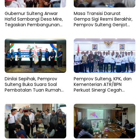
Gubernur Sulteng Anwar
Masa Transisi Darurat
Hafid Sambangi Desa Mire,
Gempa Sigi Resmi Berakhir,
Tegaskan Pembangunan
Pemprov Sulteng Genjot
Harus Menjangkau Pelosok
Fase Pemulihan
Touna
Dinilai Sepihak, Pemprov
Pemprov Sulteng, KPK, dan
Sulteng Buka Suara Soal
Kementerian ATR/BPN
Pembatalan Tuan Rumah
Perkuat Sinergi Cegah
FORNAS 2027
Korupsi Sektor Pertanahan