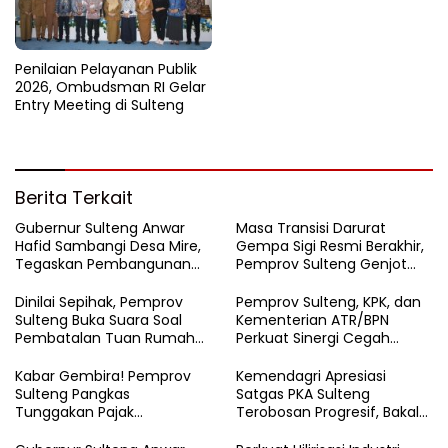
Penilaian Pelayanan Publik
2026, Ombudsman RI Gelar
Entry Meeting di Sulteng
Berita Terkait
Gubernur Sulteng Anwar
Masa Transisi Darurat
Hafid Sambangi Desa Mire,
Gempa Sigi Resmi Berakhir,
Tegaskan Pembangunan
Pemprov Sulteng Genjot
Harus Menjangkau Pelosok
Fase Pemulihan
Touna
Dinilai Sepihak, Pemprov
Pemprov Sulteng, KPK, dan
Sulteng Buka Suara Soal
Kementerian ATR/BPN
Pembatalan Tuan Rumah
Perkuat Sinergi Cegah
FORNAS 2027
Korupsi Sektor Pertanahan
Kabar Gembira! Pemprov
Kemendagri Apresiasi
Sulteng Pangkas
Satgas PKA Sulteng
Tunggakan Pajak
Terobosan Progresif, Bakal
Kendaraan Hingga 50
Dijadikan Pilot Project