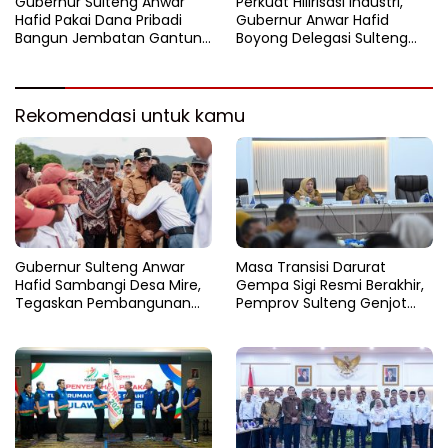
Persen
Nasional
Gubernur Sulteng Anwar
Perkuat Hilirisasi Industri,
Hafid Pakai Dana Pribadi
Gubernur Anwar Hafid
Bangun Jembatan Gantung
Boyong Delegasi Sulteng
di Batui Selatan
Jajaki Kemitraan Investasi di
Sichuan
Rekomendasi untuk kamu
Gubernur Sulteng Anwar
Masa Transisi Darurat
Hafid Sambangi Desa Mire,
Gempa Sigi Resmi Berakhir,
Tegaskan Pembangunan
Pemprov Sulteng Genjot
Harus Menjangkau Pelosok
Fase Pemulihan
Touna