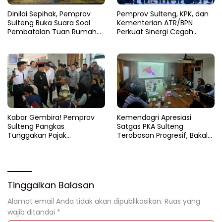
Dinilai Sepihak, Pemprov
Pemprov Sulteng, KPK, dan
Sulteng Buka Suara Soal
Kementerian ATR/BPN
Pembatalan Tuan Rumah
Perkuat Sinergi Cegah
FORNAS 2027
Korupsi Sektor Pertanahan
Kabar Gembira! Pemprov
Kemendagri Apresiasi
Sulteng Pangkas
Satgas PKA Sulteng
Tunggakan Pajak
Terobosan Progresif, Bakal
Kendaraan Hingga 50
Dijadikan Pilot Project
Persen
Nasional
Tinggalkan Balasan
Alamat email Anda tidak akan dipublikasikan.
Ruas yang
wajib ditandai
*