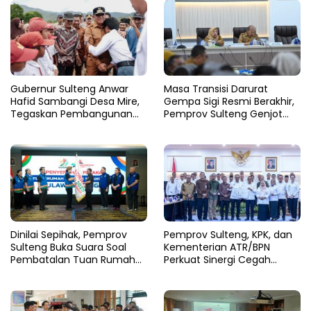
Gubernur Sulteng Anwar
Masa Transisi Darurat
Hafid Sambangi Desa Mire,
Gempa Sigi Resmi Berakhir,
Tegaskan Pembangunan
Pemprov Sulteng Genjot
Harus Menjangkau Pelosok
Fase Pemulihan
Touna
Dinilai Sepihak, Pemprov
Pemprov Sulteng, KPK, dan
Sulteng Buka Suara Soal
Kementerian ATR/BPN
Pembatalan Tuan Rumah
Perkuat Sinergi Cegah
FORNAS 2027
Korupsi Sektor Pertanahan