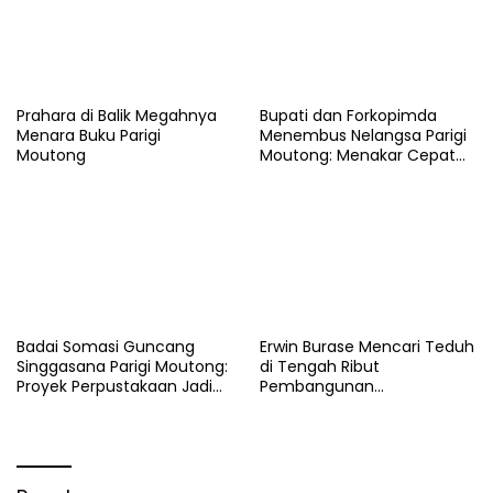
Prahara di Balik Megahnya
​Bupati dan Forkopimda
Menara Buku Parigi
Menembus Nelangsa Parigi
Moutong
Moutong: Menakar Cepat
Pemulihan di Altar Sinergi
Badai Somasi Guncang
Erwin Burase Mencari Teduh
Singgasana Parigi Moutong:
di Tengah Ribut
Proyek Perpustakaan Jadi
Pembangunan
Api Dalam Sekam
Perpustakaan