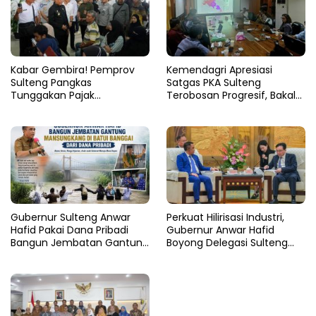
Kabar Gembira! Pemprov
Kemendagri Apresiasi
Sulteng Pangkas
Satgas PKA Sulteng
Tunggakan Pajak
Terobosan Progresif, Bakal
Kendaraan Hingga 50
Dijadikan Pilot Project
Persen
Nasional
Gubernur Sulteng Anwar
Perkuat Hilirisasi Industri,
Hafid Pakai Dana Pribadi
Gubernur Anwar Hafid
Bangun Jembatan Gantung
Boyong Delegasi Sulteng
di Batui Selatan
Jajaki Kemitraan Investasi di
Sichuan