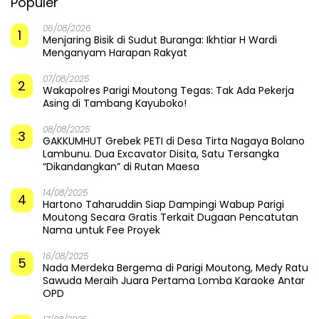
Populer
06/08/2026
1
Menjaring Bisik di Sudut Buranga: Ikhtiar H Wardi
Menganyam Harapan Rakyat
07/08/2025
2
Wakapolres Parigi Moutong Tegas: Tak Ada Pekerja
Asing di Tambang Kayuboko!
08/08/2025
3
GAKKUMHUT Grebek PETI di Desa Tirta Nagaya Bolano
Lambunu. Dua Excavator Disita, Satu Tersangka
“Dikandangkan” di Rutan Maesa
14/08/2025
4
Hartono Taharuddin Siap Dampingi Wabup Parigi
Moutong Secara Gratis Terkait Dugaan Pencatutan
Nama untuk Fee Proyek
16/08/2025
5
Nada Merdeka Bergema di Parigi Moutong, Medy Ratu
Sawuda Meraih Juara Pertama Lomba Karaoke Antar
OPD