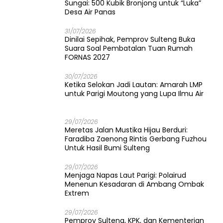
Sungai: 500 Kubik Bronjong untuk “Luka”
Desa Air Panas
31/07/2026
Dinilai Sepihak, Pemprov Sulteng Buka
Suara Soal Pembatalan Tuan Rumah
FORNAS 2027
30/07/2026
Ketika Selokan Jadi Lautan: Amarah LMP
untuk Parigi Moutong yang Lupa Ilmu Air
29/07/2026
Meretas Jalan Mustika Hijau Berduri:
Faradiba Zaenong Rintis Gerbang Fuzhou
Untuk Hasil Bumi Sulteng
29/07/2026
​Menjaga Napas Laut Parigi: Polairud
Menenun Kesadaran di Ambang Ombak
Extrem
29/07/2026
Pemprov Sulteng, KPK, dan Kementerian