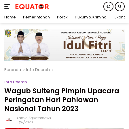
Home
Pemerintahan
Politik
Hukum & Kriminal
Ekonom
Langsung
ke
konten
Beranda
Info Daerah
Info Daerah
Wagub Sulteng Pimpin Upacara
Peringatan Hari Pahlawan
Nasional Tahun 2023
Admin Equatornews
10/11/2023