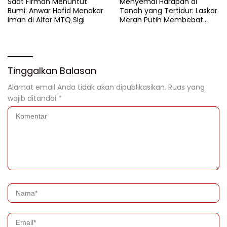
Saat Firman Menuntut
Menyemai Harapan di
Bumi: Anwar Hafid Menakar
Tanah yang Tertidur: Laskar
Iman di Altar MTQ Sigi
Merah Putih Membebat
Luka Bumi Parigi
Tinggalkan Balasan
Alamat email Anda tidak akan dipublikasikan.
Ruas yang
wajib ditandai
*