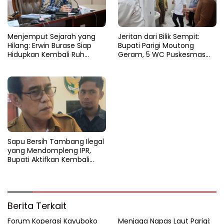
Menjemput Sejarah yang
Jeritan dari Bilik Sempit:
Hilang: Erwin Burase Siap
Bupati Parigi Moutong
Hidupkan Kembali Ruh
Geram, 5 WC Puskesmas
Lapangan Toraranga
Sausu Lumpuh Total
Menjadi Altar Suci dan Nadi
Kuliner Parigi
Sapu Bersih Tambang Ilegal
yang Mendompleng IPR,
Bupati Aktifkan Kembali
Satgas Tambang
Berita Terkait
Forum Koperasi Kayuboko
​Menjaga Napas Laut Parigi: