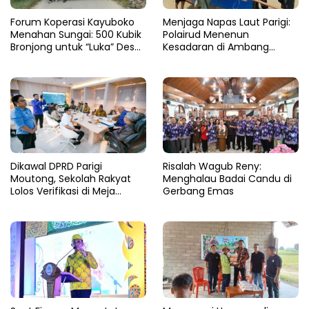
Forum Koperasi Kayuboko
​Menjaga Napas Laut Parigi:
Menahan Sungai: 500 Kubik
Polairud Menenun
Bronjong untuk “Luka” Desa
Kesadaran di Ambang
Air Panas
Ombak Extrem
Dikawal DPRD Parigi
Risalah Wagub Reny:
Moutong, Sekolah Rakyat
Menghalau Badai Candu di
Lolos Verifikasi di Meja
Gerbang Emas
Kemensos