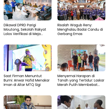
Dikawal DPRD Parigi
Risalah Wagub Reny:
Moutong, Sekolah Rakyat
Menghalau Badai Candu di
Lolos Verifikasi di Meja
Gerbang Emas
Kemensos
Saat Firman Menuntut
Menyemai Harapan di
Bumi: Anwar Hafid Menakar
Tanah yang Tertidur: Laskar
Iman di Altar MTQ Sigi
Merah Putih Membebat
Luka Bumi Parigi