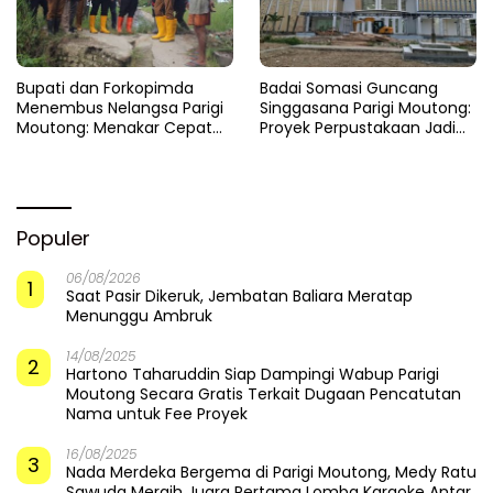
​Bupati dan Forkopimda
Badai Somasi Guncang
Menembus Nelangsa Parigi
Singgasana Parigi Moutong:
Moutong: Menakar Cepat
Proyek Perpustakaan Jadi
Pemulihan di Altar Sinergi
Api Dalam Sekam
Populer
06/08/2026
1
Saat Pasir Dikeruk, Jembatan Baliara Meratap
Menunggu Ambruk
14/08/2025
2
Hartono Taharuddin Siap Dampingi Wabup Parigi
Moutong Secara Gratis Terkait Dugaan Pencatutan
Nama untuk Fee Proyek
16/08/2025
3
Nada Merdeka Bergema di Parigi Moutong, Medy Ratu
Sawuda Meraih Juara Pertama Lomba Karaoke Antar