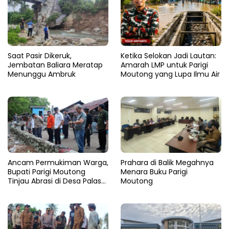
Saat Pasir Dikeruk,
Ketika Selokan Jadi Lautan:
Jembatan Baliara Meratap
Amarah LMP untuk Parigi
Menunggu Ambruk
Moutong yang Lupa Ilmu Air
Ancam Permukiman Warga,
Prahara di Balik Megahnya
Bupati Parigi Moutong
Menara Buku Parigi
Tinjau Abrasi di Desa Palasa
Moutong
dan Minta Penanganan
Cepat