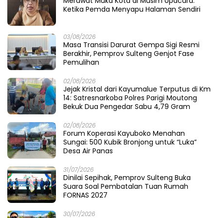
Merawat Muka Kota di Musim Upacara:
Ketika Pemda Menyapu Halaman Sendiri
03/08/2026
Masa Transisi Darurat Gempa Sigi Resmi
Berakhir, Pemprov Sulteng Genjot Fase
Pemulihan
02/08/2026
Jejak Kristal dari Kayumalue Terputus di Km
14: Satresnarkoba Polres Parigi Moutong
Bekuk Dua Pengedar Sabu 4,79 Gram
02/08/2026
Forum Koperasi Kayuboko Menahan
Sungai: 500 Kubik Bronjong untuk “Luka”
Desa Air Panas
31/07/2026
Dinilai Sepihak, Pemprov Sulteng Buka
Suara Soal Pembatalan Tuan Rumah
FORNAS 2027
30/07/2026