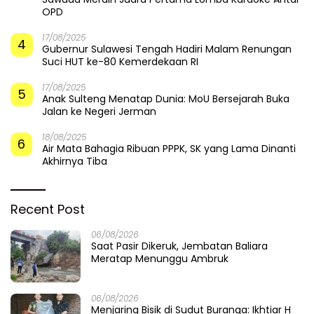
OPD
17/08/2025
4
Gubernur Sulawesi Tengah Hadiri Malam Renungan
Suci HUT ke-80 Kemerdekaan RI
17/08/2025
5
Anak Sulteng Menatap Dunia: MoU Bersejarah Buka
Jalan ke Negeri Jerman
18/08/2025
6
Air Mata Bahagia Ribuan PPPK, SK yang Lama Dinanti
Akhirnya Tiba
Recent Post
06/08/2026
Saat Pasir Dikeruk, Jembatan Baliara
Meratap Menunggu Ambruk
06/08/2026
Menjaring Bisik di Sudut Buranga: Ikhtiar H