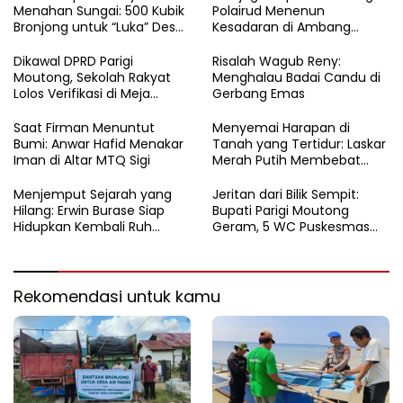
Menahan Sungai: 500 Kubik
Polairud Menenun
Bronjong untuk “Luka” Desa
Kesadaran di Ambang
Air Panas
Ombak Extrem
Dikawal DPRD Parigi
Risalah Wagub Reny:
Moutong, Sekolah Rakyat
Menghalau Badai Candu di
Lolos Verifikasi di Meja
Gerbang Emas
Kemensos
Saat Firman Menuntut
Menyemai Harapan di
Bumi: Anwar Hafid Menakar
Tanah yang Tertidur: Laskar
Iman di Altar MTQ Sigi
Merah Putih Membebat
Luka Bumi Parigi
Menjemput Sejarah yang
Jeritan dari Bilik Sempit:
Hilang: Erwin Burase Siap
Bupati Parigi Moutong
Hidupkan Kembali Ruh
Geram, 5 WC Puskesmas
Lapangan Toraranga
Sausu Lumpuh Total
Menjadi Altar Suci dan Nadi
Kuliner Parigi
Rekomendasi untuk kamu