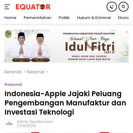
Home
Pemerintahan
Politik
Hukum & Kriminal
Ekonom
Langsung
ke
konten
Beranda
Nasional
Nasional
Indonesia-Apple Jajaki Peluang
Pengembangan Manufaktur dan
Investasi Teknologi
Admin Equatornews
17/04/2024