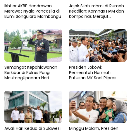
Ikhtiar AKBP Hendrawan
Jejak Silaturahmi di Rumah
Merawat Nyala Pancasila di
Keadilan: Komnas HAM dan
Bumi Songulara Mombangu
Kompolnas Merajut
Pengawasan yang Lebih
Tegas
Semangat Kepahlawanan
Presiden Jokowi:
Berkibar di Polres Parigi
Pemerintah Hormati
MoutongUpacara Hari
Putusan MK Soal Pilpres
Pahlawan Penuhi Lapangan
yang Final dan Mengikat
dengan Nuansa Patriotisme
Awali Hari Kedua di Sulawesi
Minggu Malam, Presiden