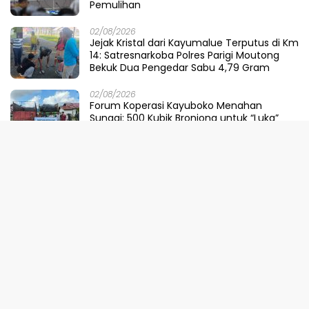
Pemulihan
02/08/2026
Jejak Kristal dari Kayumalue Terputus di Km
14: Satresnarkoba Polres Parigi Moutong
Bekuk Dua Pengedar Sabu 4,79 Gram
02/08/2026
Forum Koperasi Kayuboko Menahan
Sungai: 500 Kubik Bronjong untuk “Luka”
Desa Air Panas
31/07/2026
Dinilai Sepihak, Pemprov Sulteng Buka
Suara Soal Pembatalan Tuan Rumah
FORNAS 2027
30/07/2026
Ketika Selokan Jadi Lautan: Amarah LMP
untuk Parigi Moutong yang Lupa Ilmu Air
29/07/2026
Meretas Jalan Mustika Hijau Berduri:
Faradiba Zaenong Rintis Gerbang Fuzhou