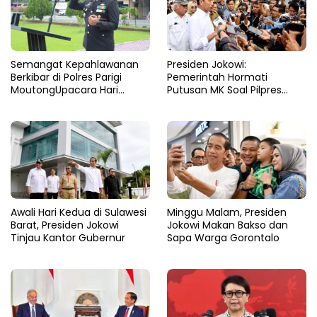
Semangat Kepahlawanan
Presiden Jokowi:
Berkibar di Polres Parigi
Pemerintah Hormati
MoutongUpacara Hari
Putusan MK Soal Pilpres
Pahlawan Penuhi Lapangan
yang Final dan Mengikat
dengan Nuansa Patriotisme
Awali Hari Kedua di Sulawesi
Minggu Malam, Presiden
Barat, Presiden Jokowi
Jokowi Makan Bakso dan
Tinjau Kantor Gubernur
Sapa Warga Gorontalo