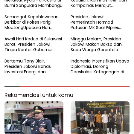
Merawat Nyala Pancasila di
Keadilan: Komnas HAM dan
Bumi Songulara Mombangu
Kompolnas Merajut
Pengawasan yang Lebih
Tegas
Semangat Kepahlawanan
Presiden Jokowi:
Berkibar di Polres Parigi
Pemerintah Hormati
MoutongUpacara Hari
Putusan MK Soal Pilpres
Pahlawan Penuhi Lapangan
yang Final dan Mengikat
dengan Nuansa Patriotisme
Awali Hari Kedua di Sulawesi
Minggu Malam, Presiden
Barat, Presiden Jokowi
Jokowi Makan Bakso dan
Tinjau Kantor Gubernur
Sapa Warga Gorontalo
Bertemu Tony Blair,
Indonesia Intensifkan Upaya
Presiden Jokowi Bahas
Diplomasi, Dorong
Investasi Energi dan
Deeskalasi Ketegangan di
Percepatan Transformasi
Timur Tengah
Digital
Rekomendasi untuk kamu