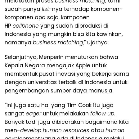
melakukan proses
business matching
, kami
sudah punya
list
-nya terhadap komponen-
komponen apa saja, komponen
HP
cellphone
yang sudah diproduksi di
Indonesia yang mungkin bisa kita kawinkan,
namanya
business matching
,” ujarnya.
Selanjutnya, Menperin menuturkan bahwa
Kepala Negara mengajak Apple untuk
membentuk pusat inovasi yang bekerja sama
dengan universitas terbaik di Indonesia untuk
pengembangan sumber daya manusia.
“Ini juga satu hal yang Tim Cook itu juga
sangat
eager
untuk melakukan
follow up
.
Banyak tadi juga dibicarakan bagaimana kita
men-
develop human resources
atau
human
development
yang ada di Indonesia melalui