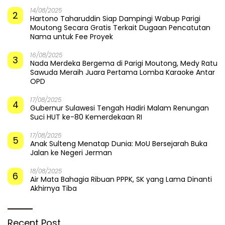
14/08/2025
2
Hartono Taharuddin Siap Dampingi Wabup Parigi
Moutong Secara Gratis Terkait Dugaan Pencatutan
Nama untuk Fee Proyek
16/08/2025
3
Nada Merdeka Bergema di Parigi Moutong, Medy Ratu
Sawuda Meraih Juara Pertama Lomba Karaoke Antar
OPD
17/08/2025
4
Gubernur Sulawesi Tengah Hadiri Malam Renungan
Suci HUT ke-80 Kemerdekaan RI
17/08/2025
5
Anak Sulteng Menatap Dunia: MoU Bersejarah Buka
Jalan ke Negeri Jerman
18/08/2025
6
Air Mata Bahagia Ribuan PPPK, SK yang Lama Dinanti
Akhirnya Tiba
Recent Post