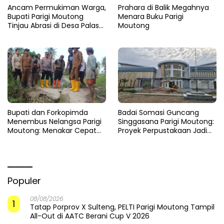
Ancam Permukiman Warga,
Prahara di Balik Megahnya
Bupati Parigi Moutong
Menara Buku Parigi
Tinjau Abrasi di Desa Palasa
Moutong
dan Minta Penanganan
Cepat
​Bupati dan Forkopimda
Badai Somasi Guncang
Menembus Nelangsa Parigi
Singgasana Parigi Moutong:
Moutong: Menakar Cepat
Proyek Perpustakaan Jadi
Pemulihan di Altar Sinergi
Api Dalam Sekam
Populer
08/08/2026
1
Tatap Porprov X Sulteng, PELTI Parigi Moutong Tampil
All-Out di AATC Berani Cup V 2026