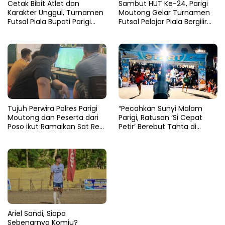
Cetak Bibit Atlet dan
Sambut HUT Ke-24, Parigi
Karakter Unggul, Turnamen
Moutong Gelar Turnamen
Futsal Piala Bupati Parigi
Futsal Pelajar Piala Bergilir
Moutong 2026 Resmi
Bupati Total Hadiah Rp72
Ditutup
Juta
Tujuh Perwira Polres Parigi
“Pecahkan Sunyi Malam
Moutong dan Peserta dari
Parigi, Ratusan ‘Si Cepat
Poso ikut Ramaikan Sat Res
Petir’ Berebut Tahta di
Narkoba E-Football
Lintasan Bintang Delapan
Belas”
Ariel Sandi, Siapa
Sebenarnya Komiu?