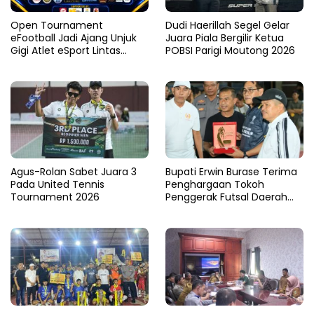
Open Tournament
Dudi Haerillah Segel Gelar
eFootball Jadi Ajang Unjuk
Juara Piala Bergilir Ketua
Gigi Atlet eSport Lintas
POBSI Parigi Moutong 2026
Kabupaten di Sulteng
Agus-Rolan Sabet Juara 3
Bupati Erwin Burase Terima
Pada United Tennis
Penghargaan Tokoh
Tournament 2026
Penggerak Futsal Daerah
Saat Gelar Futsal Antar
Pelajar