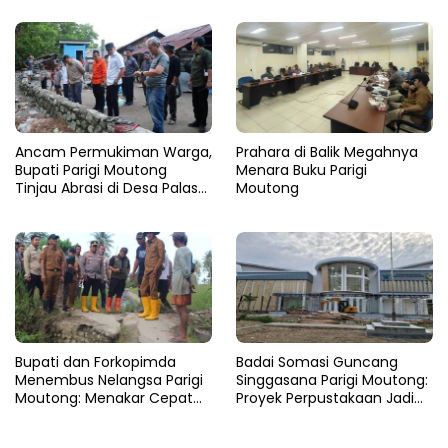
Ancam Permukiman Warga,
Prahara di Balik Megahnya
Bupati Parigi Moutong
Menara Buku Parigi
Tinjau Abrasi di Desa Palasa
Moutong
dan Minta Penanganan
Cepat
​Bupati dan Forkopimda
Badai Somasi Guncang
Menembus Nelangsa Parigi
Singgasana Parigi Moutong:
Moutong: Menakar Cepat
Proyek Perpustakaan Jadi
Pemulihan di Altar Sinergi
Api Dalam Sekam