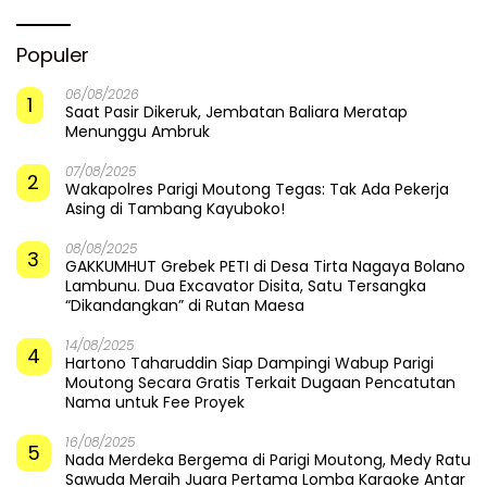
Populer
06/08/2026
1
Saat Pasir Dikeruk, Jembatan Baliara Meratap
Menunggu Ambruk
07/08/2025
2
Wakapolres Parigi Moutong Tegas: Tak Ada Pekerja
Asing di Tambang Kayuboko!
08/08/2025
3
GAKKUMHUT Grebek PETI di Desa Tirta Nagaya Bolano
Lambunu. Dua Excavator Disita, Satu Tersangka
“Dikandangkan” di Rutan Maesa
14/08/2025
4
Hartono Taharuddin Siap Dampingi Wabup Parigi
Moutong Secara Gratis Terkait Dugaan Pencatutan
Nama untuk Fee Proyek
16/08/2025
5
Nada Merdeka Bergema di Parigi Moutong, Medy Ratu
Sawuda Meraih Juara Pertama Lomba Karaoke Antar