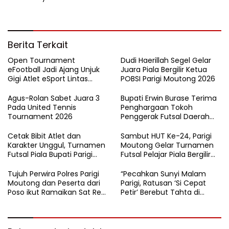
Berita Terkait
Open Tournament
Dudi Haerillah Segel Gelar
eFootball Jadi Ajang Unjuk
Juara Piala Bergilir Ketua
Gigi Atlet eSport Lintas
POBSI Parigi Moutong 2026
Kabupaten di Sulteng
Agus-Rolan Sabet Juara 3
Bupati Erwin Burase Terima
Pada United Tennis
Penghargaan Tokoh
Tournament 2026
Penggerak Futsal Daerah
Saat Gelar Futsal Antar
Pelajar
Cetak Bibit Atlet dan
Sambut HUT Ke-24, Parigi
Karakter Unggul, Turnamen
Moutong Gelar Turnamen
Futsal Piala Bupati Parigi
Futsal Pelajar Piala Bergilir
Moutong 2026 Resmi
Bupati Total Hadiah Rp72
Ditutup
Juta
Tujuh Perwira Polres Parigi
“Pecahkan Sunyi Malam
Moutong dan Peserta dari
Parigi, Ratusan ‘Si Cepat
Poso ikut Ramaikan Sat Res
Petir’ Berebut Tahta di
Narkoba E-Football
Lintasan Bintang Delapan
Belas”