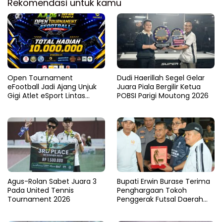
Rekomendasi untuk kamu
Open Tournament
Dudi Haerillah Segel Gelar
eFootball Jadi Ajang Unjuk
Juara Piala Bergilir Ketua
Gigi Atlet eSport Lintas
POBSI Parigi Moutong 2026
Kabupaten di Sulteng
Agus-Rolan Sabet Juara 3
Bupati Erwin Burase Terima
Pada United Tennis
Penghargaan Tokoh
Tournament 2026
Penggerak Futsal Daerah
Saat Gelar Futsal Antar
Pelajar