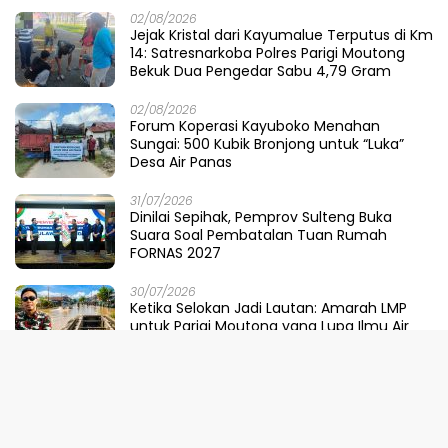
02/08/2026
Jejak Kristal dari Kayumalue Terputus di Km
14: Satresnarkoba Polres Parigi Moutong
Bekuk Dua Pengedar Sabu 4,79 Gram
02/08/2026
Forum Koperasi Kayuboko Menahan
Sungai: 500 Kubik Bronjong untuk “Luka”
Desa Air Panas
31/07/2026
Dinilai Sepihak, Pemprov Sulteng Buka
Suara Soal Pembatalan Tuan Rumah
FORNAS 2027
30/07/2026
Ketika Selokan Jadi Lautan: Amarah LMP
untuk Parigi Moutong yang Lupa Ilmu Air
29/07/2026
Meretas Jalan Mustika Hijau Berduri:
Faradiba Zaenong Rintis Gerbang Fuzhou
Untuk Hasil Bumi Sulteng