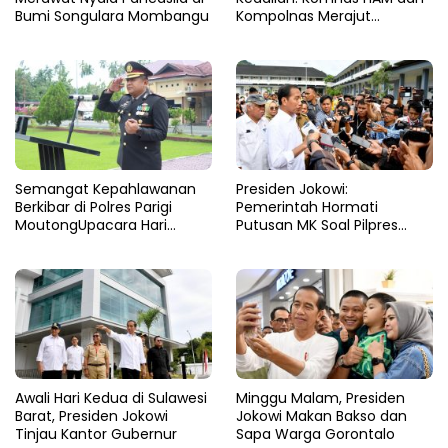
Bumi Songulara Mombangu
Kompolnas Merajut
Pengawasan yang Lebih
Tegas
Semangat Kepahlawanan
Presiden Jokowi:
Berkibar di Polres Parigi
Pemerintah Hormati
MoutongUpacara Hari
Putusan MK Soal Pilpres
Pahlawan Penuhi Lapangan
yang Final dan Mengikat
dengan Nuansa Patriotisme
Awali Hari Kedua di Sulawesi
Minggu Malam, Presiden
Barat, Presiden Jokowi
Jokowi Makan Bakso dan
Tinjau Kantor Gubernur
Sapa Warga Gorontalo