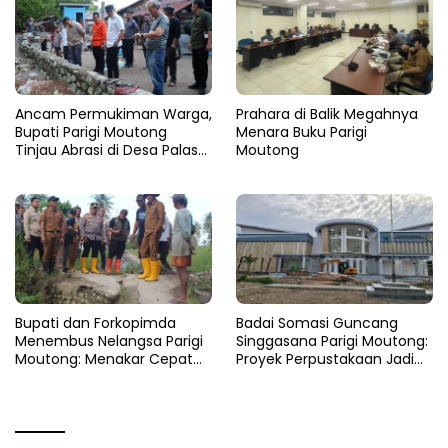
Ancam Permukiman Warga,
Prahara di Balik Megahnya
Bupati Parigi Moutong
Menara Buku Parigi
Tinjau Abrasi di Desa Palasa
Moutong
dan Minta Penanganan
Cepat
​Bupati dan Forkopimda
Badai Somasi Guncang
Menembus Nelangsa Parigi
Singgasana Parigi Moutong:
Moutong: Menakar Cepat
Proyek Perpustakaan Jadi
Pemulihan di Altar Sinergi
Api Dalam Sekam