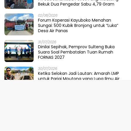
Bekuk Dua Pengedar Sabu 4,79 Gram
02/08/2026
Forum Koperasi Kayuboko Menahan
Sungai: 500 Kubik Bronjong untuk “Luka”
Desa Air Panas
31/07/2026
Dinilai Sepihak, Pemprov Sulteng Buka
Suara Soal Pembatalan Tuan Rumah
FORNAS 2027
30/07/2026
Ketika Selokan Jadi Lautan: Amarah LMP
untuk Parigi Moutong yang Lupa Ilmu Air
29/07/2026
Meretas Jalan Mustika Hijau Berduri:
Faradiba Zaenong Rintis Gerbang Fuzhou
Untuk Hasil Bumi Sulteng
29/07/2026
​Menjaga Napas Laut Parigi: Polairud