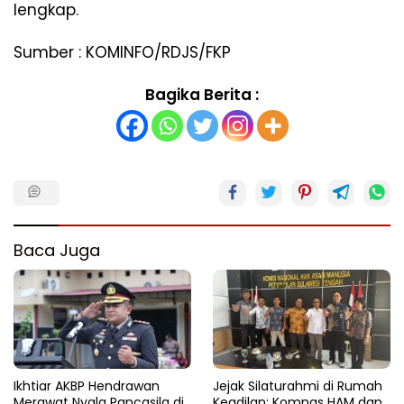
lengkap.
Sumber : KOMINFO/RDJS/FKP
Bagika Berita :
Baca Juga
Ikhtiar AKBP Hendrawan
Jejak Silaturahmi di Rumah
Merawat Nyala Pancasila di
Keadilan: Komnas HAM dan