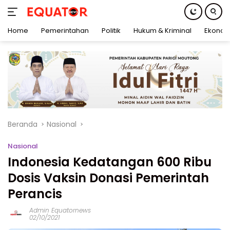
Home
Pemerintahan
Politik
Hukum & Kriminal
Ekonom
Langsung
ke
konten
Beranda
Nasional
Nasional
Indonesia Kedatangan 600 Ribu
Dosis Vaksin Donasi Pemerintah
Perancis
Admin Equatornews
02/10/2021