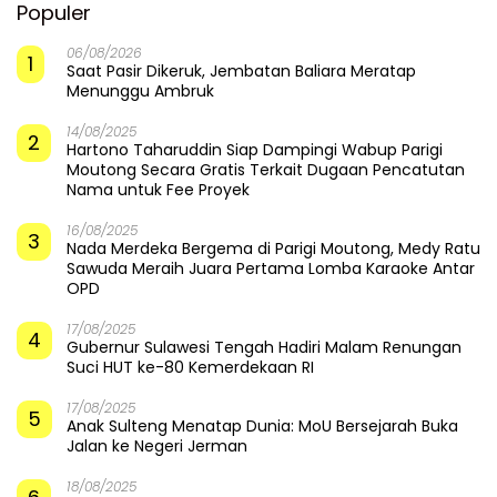
Populer
06/08/2026
1
Saat Pasir Dikeruk, Jembatan Baliara Meratap
Menunggu Ambruk
14/08/2025
2
Hartono Taharuddin Siap Dampingi Wabup Parigi
Moutong Secara Gratis Terkait Dugaan Pencatutan
Nama untuk Fee Proyek
16/08/2025
3
Nada Merdeka Bergema di Parigi Moutong, Medy Ratu
Sawuda Meraih Juara Pertama Lomba Karaoke Antar
OPD
17/08/2025
4
Gubernur Sulawesi Tengah Hadiri Malam Renungan
Suci HUT ke-80 Kemerdekaan RI
17/08/2025
5
Anak Sulteng Menatap Dunia: MoU Bersejarah Buka
Jalan ke Negeri Jerman
18/08/2025