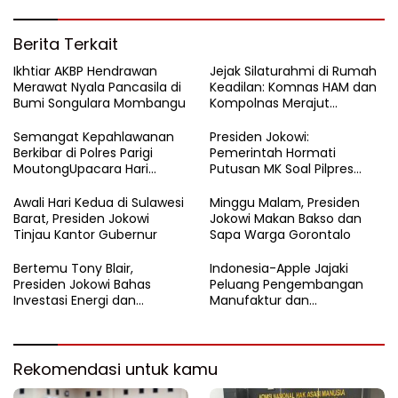
Berita Terkait
Ikhtiar AKBP Hendrawan
Jejak Silaturahmi di Rumah
Merawat Nyala Pancasila di
Keadilan: Komnas HAM dan
Bumi Songulara Mombangu
Kompolnas Merajut
Pengawasan yang Lebih
Tegas
Semangat Kepahlawanan
Presiden Jokowi:
Berkibar di Polres Parigi
Pemerintah Hormati
MoutongUpacara Hari
Putusan MK Soal Pilpres
Pahlawan Penuhi Lapangan
yang Final dan Mengikat
dengan Nuansa Patriotisme
Awali Hari Kedua di Sulawesi
Minggu Malam, Presiden
Barat, Presiden Jokowi
Jokowi Makan Bakso dan
Tinjau Kantor Gubernur
Sapa Warga Gorontalo
Bertemu Tony Blair,
Indonesia-Apple Jajaki
Presiden Jokowi Bahas
Peluang Pengembangan
Investasi Energi dan
Manufaktur dan
Percepatan Transformasi
Investasi Teknologi
Digital
Rekomendasi untuk kamu