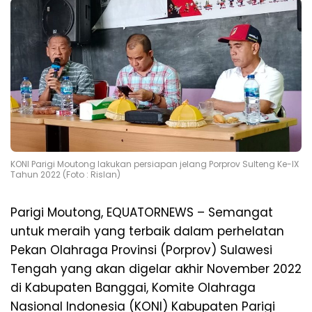
KONI Parigi Moutong lakukan persiapan jelang Porprov Sulteng Ke-IX
Tahun 2022 (Foto : Rislan)
Parigi Moutong, EQUATORNEWS – Semangat
untuk meraih yang terbaik dalam perhelatan
Pekan Olahraga Provinsi (Porprov) Sulawesi
Tengah yang akan digelar akhir November 2022
di Kabupaten Banggai, Komite Olahraga
Nasional Indonesia (KONI) Kabupaten Parigi