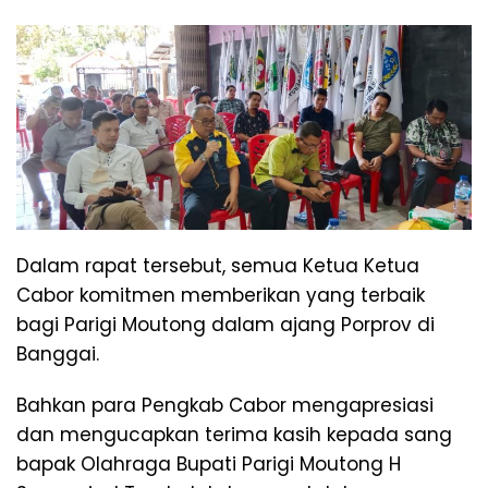
Dalam rapat tersebut, semua Ketua Ketua
Cabor komitmen memberikan yang terbaik
bagi Parigi Moutong dalam ajang Porprov di
Banggai.
Bahkan para Pengkab Cabor mengapresiasi
dan mengucapkan terima kasih kepada sang
bapak Olahraga Bupati Parigi Moutong H