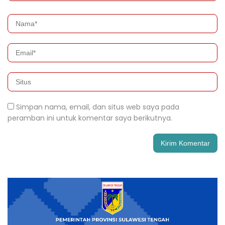
Simpan nama, email, dan situs web saya pada
peramban ini untuk komentar saya berikutnya.