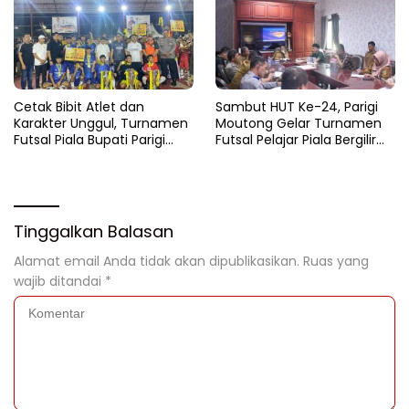
Cetak Bibit Atlet dan
Sambut HUT Ke-24, Parigi
Karakter Unggul, Turnamen
Moutong Gelar Turnamen
Futsal Piala Bupati Parigi
Futsal Pelajar Piala Bergilir
Moutong 2026 Resmi
Bupati Total Hadiah Rp72
Ditutup
Juta
Tinggalkan Balasan
Alamat email Anda tidak akan dipublikasikan.
Ruas yang
wajib ditandai
*