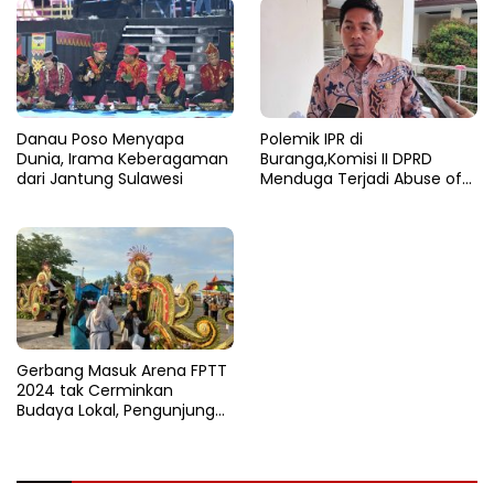
Danau Poso Menyapa
Polemik IPR di
Dunia, Irama Keberagaman
Buranga,Komisi II DPRD
dari Jantung Sulawesi
Menduga Terjadi Abuse of
Power Dalam Pengusulan
WPR
Gerbang Masuk Arena FPTT
2024 tak Cerminkan
Budaya Lokal, Pengunjung
Protes