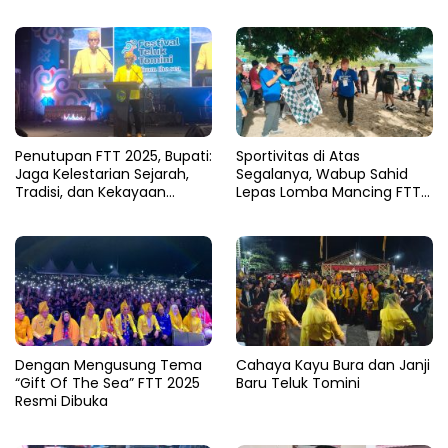
MTQ Sulteng
Teluk Tomini hingga Harum
Durian Nusantara
Penutupan FTT 2025, Bupati:
Sportivitas di Atas
Jaga Kelestarian Sejarah,
Segalanya, Wabup Sahid
Tradisi, dan Kekayaan
Lepas Lomba Mancing FTT
Bahari Daerah
2025
Dengan Mengusung Tema
Cahaya Kayu Bura dan Janji
“Gift Of The Sea” FTT 2025
Baru Teluk Tomini
Resmi Dibuka