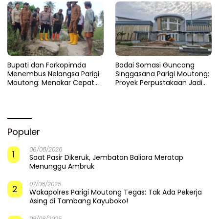
​Bupati dan Forkopimda
Badai Somasi Guncang
Menembus Nelangsa Parigi
Singgasana Parigi Moutong:
Moutong: Menakar Cepat
Proyek Perpustakaan Jadi
Pemulihan di Altar Sinergi
Api Dalam Sekam
Populer
06/08/2026
1
Saat Pasir Dikeruk, Jembatan Baliara Meratap
Menunggu Ambruk
07/08/2025
2
Wakapolres Parigi Moutong Tegas: Tak Ada Pekerja
Asing di Tambang Kayuboko!
08/08/2025