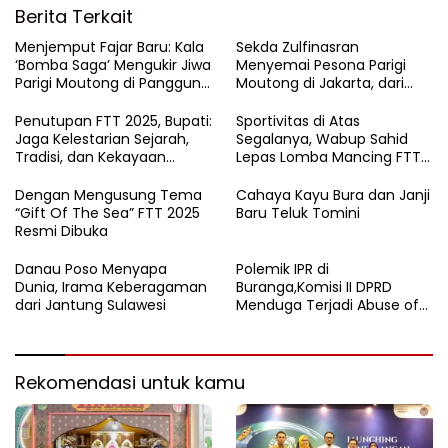
Berita Terkait
Menjemput Fajar Baru: Kala
Sekda Zulfinasran
‘Bomba Saga’ Mengukir Jiwa
Menyemai Pesona Parigi
Parigi Moutong di Panggung
Moutong di Jakarta, dari
MTQ Sulteng
Teluk Tomini hingga Harum
Durian Nusantara
Penutupan FTT 2025, Bupati:
Sportivitas di Atas
Jaga Kelestarian Sejarah,
Segalanya, Wabup Sahid
Tradisi, dan Kekayaan
Lepas Lomba Mancing FTT
Bahari Daerah
2025
Dengan Mengusung Tema
Cahaya Kayu Bura dan Janji
“Gift Of The Sea” FTT 2025
Baru Teluk Tomini
Resmi Dibuka
Danau Poso Menyapa
Polemik IPR di
Dunia, Irama Keberagaman
Buranga,Komisi II DPRD
dari Jantung Sulawesi
Menduga Terjadi Abuse of
Power Dalam Pengusulan
WPR
Rekomendasi untuk kamu