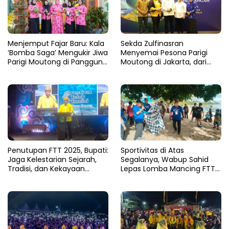
Menjemput Fajar Baru: Kala
Sekda Zulfinasran
‘Bomba Saga’ Mengukir Jiwa
Menyemai Pesona Parigi
Parigi Moutong di Panggung
Moutong di Jakarta, dari
MTQ Sulteng
Teluk Tomini hingga Harum
Durian Nusantara
Penutupan FTT 2025, Bupati:
Sportivitas di Atas
Jaga Kelestarian Sejarah,
Segalanya, Wabup Sahid
Tradisi, dan Kekayaan
Lepas Lomba Mancing FTT
Bahari Daerah
2025