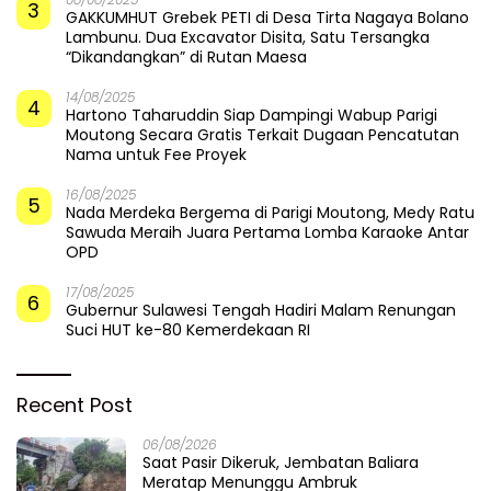
3
GAKKUMHUT Grebek PETI di Desa Tirta Nagaya Bolano
Lambunu. Dua Excavator Disita, Satu Tersangka
“Dikandangkan” di Rutan Maesa
14/08/2025
4
Hartono Taharuddin Siap Dampingi Wabup Parigi
Moutong Secara Gratis Terkait Dugaan Pencatutan
Nama untuk Fee Proyek
16/08/2025
5
Nada Merdeka Bergema di Parigi Moutong, Medy Ratu
Sawuda Meraih Juara Pertama Lomba Karaoke Antar
OPD
17/08/2025
6
Gubernur Sulawesi Tengah Hadiri Malam Renungan
Suci HUT ke-80 Kemerdekaan RI
Recent Post
06/08/2026
Saat Pasir Dikeruk, Jembatan Baliara
Meratap Menunggu Ambruk