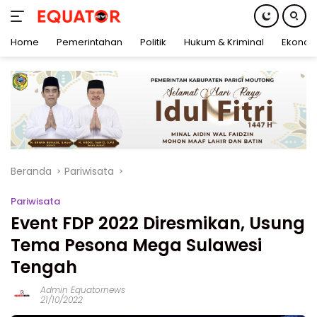
Home
Pemerintahan
Politik
Hukum & Kriminal
Ekonom
Langsung
ke
konten
Beranda
Pariwisata
Pariwisata
Event FDP 2022 Diresmikan, Usung
Tema Pesona Mega Sulawesi
Tengah
Admin Equatornews
21/10/2022