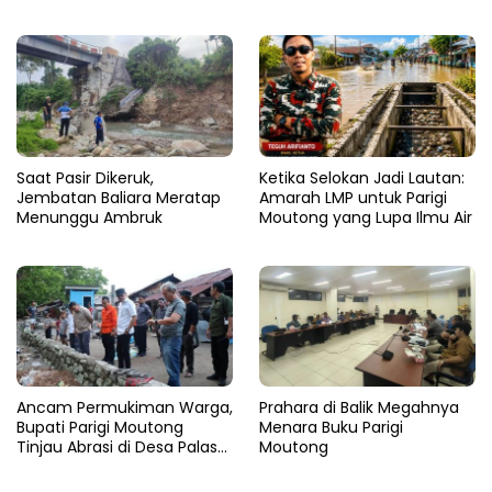
Saat Pasir Dikeruk,
Ketika Selokan Jadi Lautan:
Jembatan Baliara Meratap
Amarah LMP untuk Parigi
Menunggu Ambruk
Moutong yang Lupa Ilmu Air
Ancam Permukiman Warga,
Prahara di Balik Megahnya
Bupati Parigi Moutong
Menara Buku Parigi
Tinjau Abrasi di Desa Palasa
Moutong
dan Minta Penanganan
Cepat