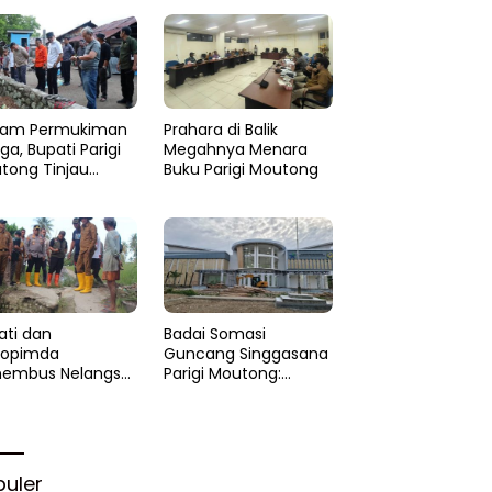
am Permukiman
Prahara di Balik
a, Bupati Parigi
Megahnya Menara
tong Tinjau
Buku Parigi Moutong
si di Desa Palasa
 Minta
anganan Cepat
ati dan
Badai Somasi
kopimda
Guncang Singgasana
embus Nelangsa
Parigi Moutong:
igi Moutong:
Proyek Perpustakaan
akar Cepat
Jadi Api Dalam
lihan di Altar
Sekam
rgi
puler