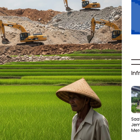
Inf
Saat
Jem
Mer
Amb