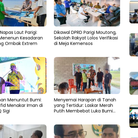
Napas Laut Parigi:
Dikawal DPRD Parigi Moutong,
 Menenun Kesadaran
Sekolah Rakyat Lolos Verifikasi
ng Ombak Extrem
di Meja Kemensos
man Menuntut Bumi:
Menyemai Harapan di Tanah
fid Menakar Iman di
yang Tertidur: Laskar Merah
 Sigi
Putih Membebat Luka Bumi
Parigi