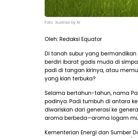
Foto : Ilustrasi by AI
Oleh: Redaksi Equator
Di tanah subur yang bermandikan 
berdiri ibarat gadis muda di si
padi di tangan kirinya, atau memu
yang kian terbuka?
Selama bertahun-tahun, nama Pa
padinya. Padi tumbuh di antara ker
diwariskan dari generasi ke gener
aroma berbeda—aroma logam mu
Kementerian Energi dan Sumber D