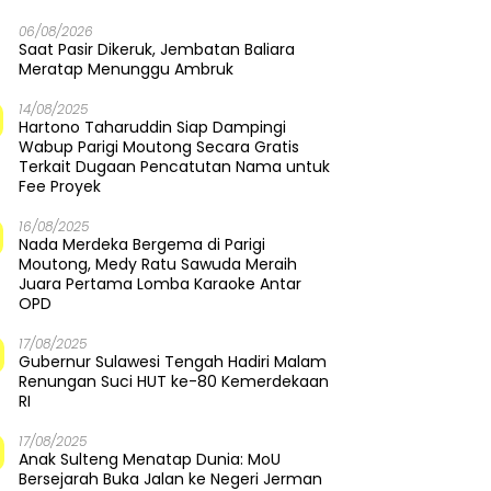
06/08/2026
Saat Pasir Dikeruk, Jembatan Baliara
Meratap Menunggu Ambruk
14/08/2025
Hartono Taharuddin Siap Dampingi
Wabup Parigi Moutong Secara Gratis
Terkait Dugaan Pencatutan Nama untuk
Fee Proyek
16/08/2025
Nada Merdeka Bergema di Parigi
Moutong, Medy Ratu Sawuda Meraih
Juara Pertama Lomba Karaoke Antar
OPD
17/08/2025
Gubernur Sulawesi Tengah Hadiri Malam
Renungan Suci HUT ke-80 Kemerdekaan
RI
17/08/2025
Anak Sulteng Menatap Dunia: MoU
Bersejarah Buka Jalan ke Negeri Jerman