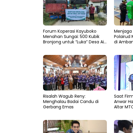
Forum Koperasi Kayuboko
​Menjaga 
Menahan Sungai: 500 Kubik
Polairud
Bronjong untuk “Luka” Desa Air
di Amba
Panas
Risalah Wagub Reny:
Saat Fir
Menghalau Badai Candu di
Anwar Ha
Gerbang Emas
Altar MTQ