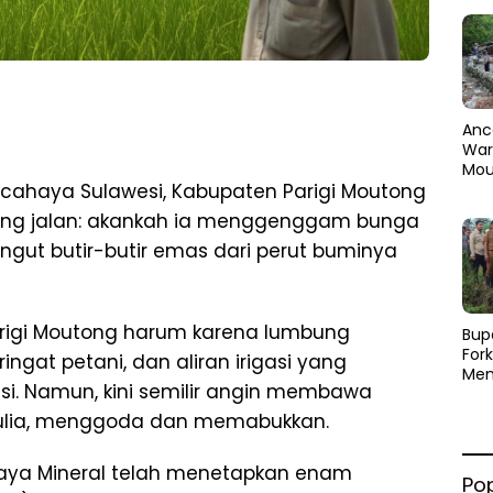
Anc
Warg
Mou
cahaya Sulawesi, Kabupaten Parigi Moutong
Abra
dan
mpang jalan: akankah ia menggenggam bunga
Pen
ngut butir-butir emas dari perut buminya
rigi Moutong harum karena lumbung
​Bup
For
ingat petani, dan aliran irigasi yang
Men
asi. Namun, kini semilir angin membawa
Par
Men
lia, menggoda dan memabukkan.
Pemu
Sine
aya Mineral telah menetapkan enam
Po