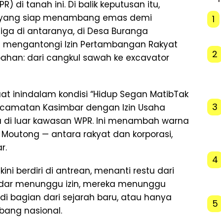
di tanah ini. Di balik keputusan itu,
yat yang siap menambang emas demi
1
iga di antaranya, di Desa Buranga
 mengantongi Izin Pertambangan Rakyat
2
bahan: dari cangkul sawah ke excavator
 saat inindalam kondisi “Hidup Segan MatibTak
3
 Kecamatan Kasimbar dengan Izin Usaha
a di luar kawasan WPR. Ini menambah warna
 Moutong — antara rakyat dan korporasi,
r.
4
ini berdiri di antrean, menanti restu dari
ekadar menunggu izin, mereka menunggu
i bagian dari sejarah baru, atau hanya
5
ang nasional.