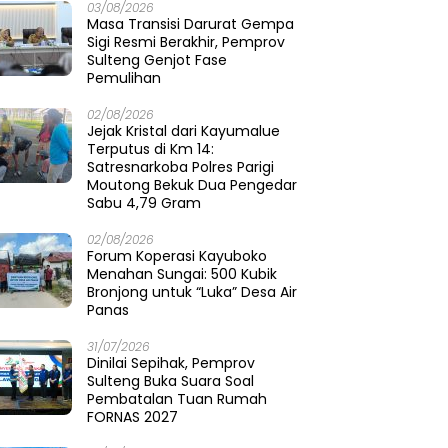
03/08/2026
Masa Transisi Darurat Gempa
Sigi Resmi Berakhir, Pemprov
Sulteng Genjot Fase
Pemulihan
02/08/2026
Jejak Kristal dari Kayumalue
Terputus di Km 14:
Satresnarkoba Polres Parigi
Moutong Bekuk Dua Pengedar
Sabu 4,79 Gram
02/08/2026
Forum Koperasi Kayuboko
Menahan Sungai: 500 Kubik
Bronjong untuk “Luka” Desa Air
Panas
31/07/2026
Dinilai Sepihak, Pemprov
Sulteng Buka Suara Soal
Pembatalan Tuan Rumah
FORNAS 2027