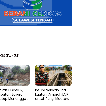
rastruktur
 Pasir Dikeruk,
Ketika Selokan Jadi
batan Baliara
Lautan: Amarah LMP
atap Menunggu
untuk Parigi Moutong
ruk
yang Lupa Ilmu Air