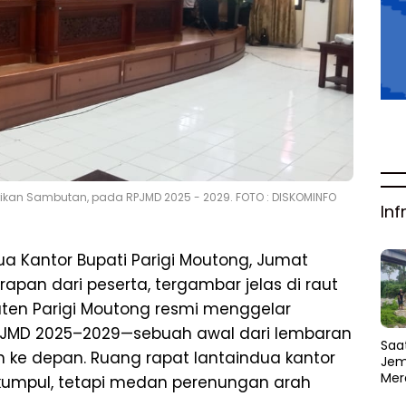
erikan Sambutan, pada RPJMD 2025 - 2029. FOTO : DISKOMINFO
Inf
ua Kantor Bupati Parigi Moutong, Jumat
apan dari peserta, tergambar jelas di raut
ten Parigi Moutong resmi menggelar
PJMD 2025–2029—sebuah awal dari lembaran
Saat
ke depan. Ruang rapat lantaindua kantor
Jem
Mer
rkumpul, tetapi medan perenungan arah
Amb