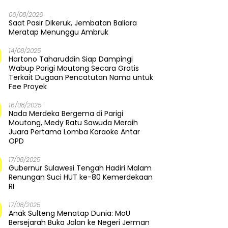
06/08/2026
Saat Pasir Dikeruk, Jembatan Baliara
Meratap Menunggu Ambruk
14/08/2025
Hartono Taharuddin Siap Dampingi
Wabup Parigi Moutong Secara Gratis
Terkait Dugaan Pencatutan Nama untuk
Fee Proyek
16/08/2025
Nada Merdeka Bergema di Parigi
Moutong, Medy Ratu Sawuda Meraih
Juara Pertama Lomba Karaoke Antar
OPD
17/08/2025
Gubernur Sulawesi Tengah Hadiri Malam
Renungan Suci HUT ke-80 Kemerdekaan
RI
17/08/2025
Anak Sulteng Menatap Dunia: MoU
Bersejarah Buka Jalan ke Negeri Jerman