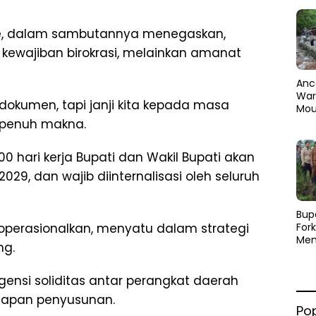
ase, dalam sambutannya menegaskan,
kewajiban birokrasi, melainkan amanat
Anc
Warg
okumen, tapi janji kita kepada masa
Mou
Abra
 penuh makna.
dan
Pen
0 hari kerja Bupati dan Wakil Bupati akan
29, dan wajib diinternalisasi oleh seluruh
​Bup
For
ioperasionalkan, menyatu dalam strategi
Men
ng.
Par
Men
Pemu
gensi soliditas antar perangkat daerah
Sine
apan penyusunan.
Po