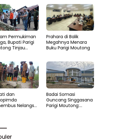
am Permukiman
Prahara di Balik
a, Bupati Parigi
Megahnya Menara
tong Tinjau
Buku Parigi Moutong
si di Desa Palasa
 Minta
anganan Cepat
ati dan
Badai Somasi
kopimda
Guncang Singgasana
embus Nelangsa
Parigi Moutong:
igi Moutong:
Proyek Perpustakaan
akar Cepat
Jadi Api Dalam
lihan di Altar
Sekam
rgi
puler