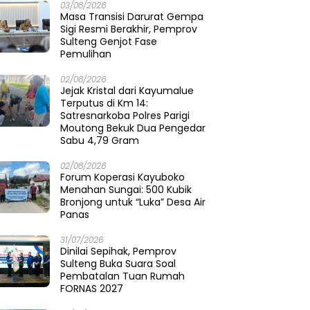
03/08/2026
Masa Transisi Darurat Gempa
Sigi Resmi Berakhir, Pemprov
Sulteng Genjot Fase
Pemulihan
02/08/2026
Jejak Kristal dari Kayumalue
Terputus di Km 14:
Satresnarkoba Polres Parigi
Moutong Bekuk Dua Pengedar
Sabu 4,79 Gram
02/08/2026
Forum Koperasi Kayuboko
Menahan Sungai: 500 Kubik
Bronjong untuk “Luka” Desa Air
Panas
31/07/2026
Dinilai Sepihak, Pemprov
Sulteng Buka Suara Soal
Pembatalan Tuan Rumah
FORNAS 2027