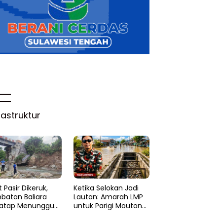
rastruktur
 Pasir Dikeruk,
Ketika Selokan Jadi
batan Baliara
Lautan: Amarah LMP
atap Menunggu
untuk Parigi Moutong
ruk
yang Lupa Ilmu Air