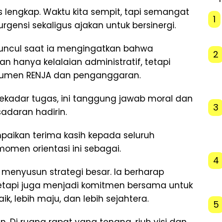
s lengkap. Waktu kita sempit, tapi semangat
1
urgensi sekaligus ajakan untuk bersinergi.
ncul saat ia mengingatkan bahwa
2
 hanya kelalaian administratif, tetapi
umen RENJA dan penganggaran.
sekadar tugas, ini tanggung jawab moral dan
3
sadaran hadirin.
paikan terima kasih kepada seluruh
men orientasi ini sebagai.
4
 menyusun strategi besar. Ia berharap
 tetapi juga menjadi komitmen bersama untuk
k, lebih maju, dan lebih sejahtera.
5
. Di ruang rapat yang tenang, riuh visi dan