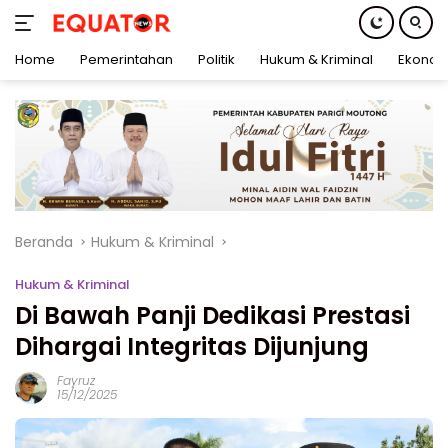
Home
Pemerintahan
Politik
Hukum & Kriminal
Ekonom
Langsung
ke
konten
Beranda
Hukum & Kriminal
Hukum & Kriminal
Di Bawah Panji Dedikasi Prestasi
Dihargai Integritas Dijunjung
Fayruz
15/12/2025