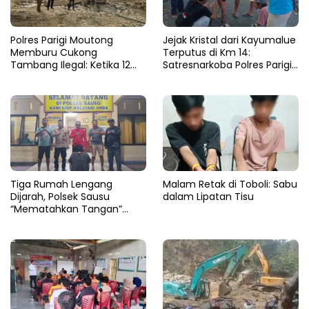
Polres Parigi Moutong
Jejak Kristal dari Kayumalue
Memburu Cukong
Terputus di Km 14:
Tambang Ilegal: Ketika 12
Satresnarkoba Polres Parigi
Ekskavator Menghilang di
Moutong Bekuk Dua
Semak Karya Mandiri
Pengedar Sabu 4,79 Gram
Tiga Rumah Lengang
Malam Retak di Toboli: Sabu
Dijarah, Polsek Sausu
dalam Lipatan Tisu
“Mematahkan Tangan”
Pencuri di Balinggi Jati