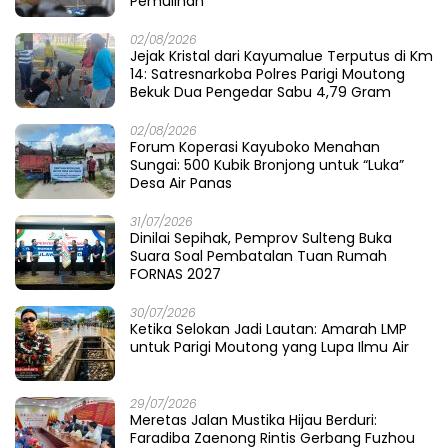
Pemulihan
02/08/2026
Jejak Kristal dari Kayumalue Terputus di Km
14: Satresnarkoba Polres Parigi Moutong
Bekuk Dua Pengedar Sabu 4,79 Gram
02/08/2026
Forum Koperasi Kayuboko Menahan
Sungai: 500 Kubik Bronjong untuk “Luka”
Desa Air Panas
31/07/2026
Dinilai Sepihak, Pemprov Sulteng Buka
Suara Soal Pembatalan Tuan Rumah
FORNAS 2027
30/07/2026
Ketika Selokan Jadi Lautan: Amarah LMP
untuk Parigi Moutong yang Lupa Ilmu Air
29/07/2026
Meretas Jalan Mustika Hijau Berduri:
Faradiba Zaenong Rintis Gerbang Fuzhou