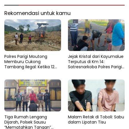
Rekomendasi untuk kamu
Polres Parigi Moutong
Jejak Kristal dari Kayumalue
Memburu Cukong
Terputus di Km 14:
Tambang Ilegal: Ketika 12
Satresnarkoba Polres Parigi
Ekskavator Menghilang di
Moutong Bekuk Dua
Semak Karya Mandiri
Pengedar Sabu 4,79 Gram
Tiga Rumah Lengang
Malam Retak di Toboli: Sabu
Dijarah, Polsek Sausu
dalam Lipatan Tisu
“Mematahkan Tangan”