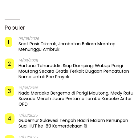
Pemulihan di Altar Sinergi
Api Dalam Sekam
Populer
06/08/2026
1
Saat Pasir Dikeruk, Jembatan Baliara Meratap
Menunggu Ambruk
14/08/2025
2
Hartono Taharuddin Siap Dampingi Wabup Parigi
Moutong Secara Gratis Terkait Dugaan Pencatutan
Nama untuk Fee Proyek
16/08/2025
3
Nada Merdeka Bergema di Parigi Moutong, Medy Ratu
Sawuda Meraih Juara Pertama Lomba Karaoke Antar
OPD
17/08/2025
4
Gubernur Sulawesi Tengah Hadiri Malam Renungan
Suci HUT ke-80 Kemerdekaan RI
17/08/2025