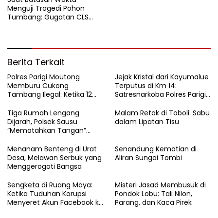
Menguji Tragedi Pohon
Tumbang: Gugatan CLS
Warga Parigi Kandas di Altar
Prosedur Hukum
Berita Terkait
Polres Parigi Moutong
Jejak Kristal dari Kayumalue
Memburu Cukong
Terputus di Km 14:
Tambang Ilegal: Ketika 12
Satresnarkoba Polres Parigi
Ekskavator Menghilang di
Moutong Bekuk Dua
Semak Karya Mandiri
Pengedar Sabu 4,79 Gram
Tiga Rumah Lengang
Malam Retak di Toboli: Sabu
Dijarah, Polsek Sausu
dalam Lipatan Tisu
“Mematahkan Tangan”
Pencuri di Balinggi Jati
Menanam Benteng di Urat
Senandung Kematian di
Desa, Melawan Serbuk yang
Aliran Sungai Tombi
Menggerogoti Bangsa
Sengketa di Ruang Maya:
Misteri Jasad Membusuk di
Ketika Tuduhan Korupsi
Pondok Lobu: Tali Nilon,
Menyeret Akun Facebook ke
Parang, dan Kaca Pirek
Ranah Hukum