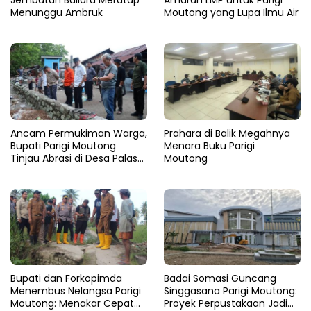
Menunggu Ambruk
Moutong yang Lupa Ilmu Air
Ancam Permukiman Warga,
Prahara di Balik Megahnya
Bupati Parigi Moutong
Menara Buku Parigi
Tinjau Abrasi di Desa Palasa
Moutong
dan Minta Penanganan
Cepat
​Bupati dan Forkopimda
Badai Somasi Guncang
Menembus Nelangsa Parigi
Singgasana Parigi Moutong:
Moutong: Menakar Cepat
Proyek Perpustakaan Jadi