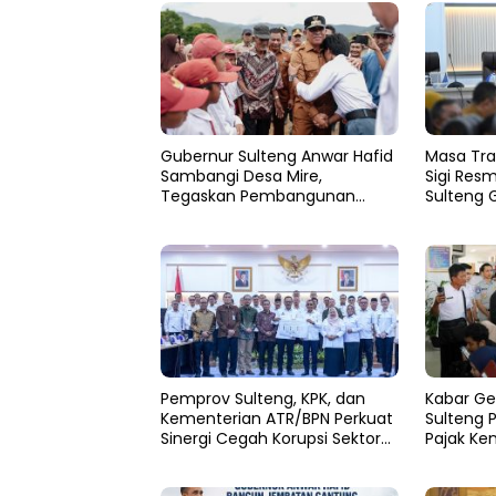
Gubernur Sulteng Anwar Hafid
Masa Tra
Sambangi Desa Mire,
Sigi Resm
Tegaskan Pembangunan
Sulteng 
Harus Menjangkau Pelosok
Pemulih
Touna
Pemprov Sulteng, KPK, dan
Kabar Ge
Kementerian ATR/BPN Perkuat
Sulteng 
Sinergi Cegah Korupsi Sektor
Pajak Ke
Pertanahan
Persen