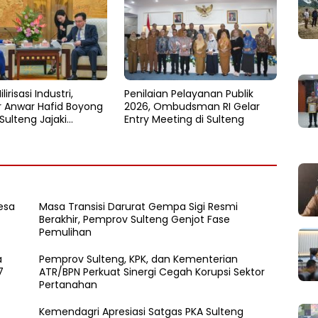
lirisasi Industri,
Penilaian Pelayanan Publik
 Anwar Hafid Boyong
2026, Ombudsman RI Gelar
Sulteng Jajaki
Entry Meeting di Sulteng
n Investasi di Sichuan
esa
Masa Transisi Darurat Gempa Sigi Resmi
Berakhir, Pemprov Sulteng Genjot Fase
Pemulihan
a
Pemprov Sulteng, KPK, dan Kementerian
7
ATR/BPN Perkuat Sinergi Cegah Korupsi Sektor
Pertanahan
Kemendagri Apresiasi Satgas PKA Sulteng