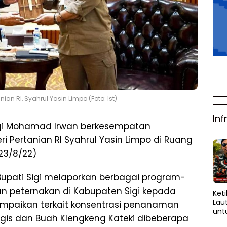
an RI, Syahrul Yasin Limpo (Foto: Ist)
Inf
igi Mohamad Irwan berkesempatan
 Pertanian RI Syahrul Yasin Limpo di Ruang
(23/8/22)
Bupati Sigi melaporkan berbagai program-
n peternakan di Kabupaten Sigi kepada
Keti
Lau
yampaikan terkait konsentrasi penanaman
unt
ggis dan Buah Klengkeng Kateki dibeberapa
yang