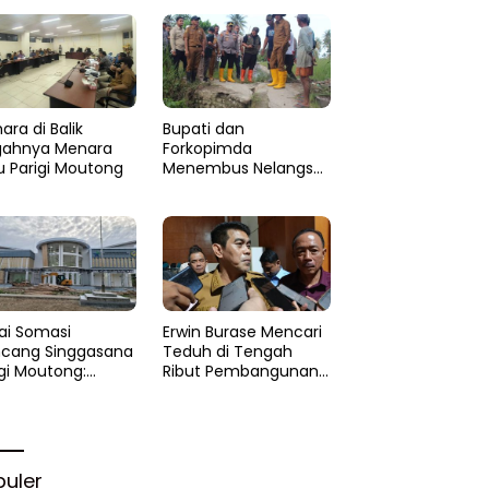
dan Minta
Penanganan Cepat
ara di Balik
​Bupati dan
ahnya Menara
Forkopimda
u Parigi Moutong
Menembus Nelangsa
Parigi Moutong:
Menakar Cepat
Pemulihan di Altar
Sinergi
ai Somasi
Erwin Burase Mencari
cang Singgasana
Teduh di Tengah
igi Moutong:
Ribut Pembangunan
yek Perpustakaan
Perpustakaan
i Api Dalam
kam
puler