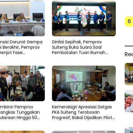
6
nsisi Darurat Gempa
Dinilai Sepihak, Pemprov
i Berakhir, Pemprov
Sulteng Buka Suara Soal
Genjot Fase
Pembatalan Tuan Rumah
Re
an
FORNAS 2027
mbira! Pemprov
Kemendagri Apresiasi Satgas
Pangkas Tunggakan
PKA Sulteng Terobosan
ndaraan Hingga 50
Progresif, Bakal Dijadikan Pilot
Project Nasional