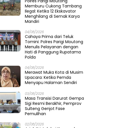
Polres Parigi Moutong
Memburu Cukong Tambang
Ilegal: Ketika 12 Ekskavator
Menghilang di Semak Karya
Mandiri
04/08/2026
Cahaya Prima dari Teluk
Tomini: Polres Parigi Moutong
Menulis Pelayanan dengan
Hati di Panggung Rupatama
Polda
04/08/2026
Merawat Muka Kota di Musim
Upacara: Ketika Pemda
Menyapu Halaman Sendiri
03/08/2026
Masa Transisi Darurat Gempa
Sigi Resmi Berakhir, Pemprov
Sulteng Genjot Fase
Pemulihan
02/08/2026