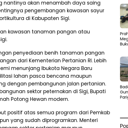
ng nantinya akan menambah daya saing
. Pentingnya pengembangan kawasan sayur
ikultura di Kabupaten Sigi.
aikan kawasan tanaman pangan atau
Prah
gi.
Meg
Buk
 dengan penyediaan benih tanaman pangan
gan dari Kementerian Pertanian RI. Lebih
 demi menunjang Ibukota Negara Baru
ilitasi lahan pasca bencana maupun
ukung dengan pembangunan jalan pertanian.
Bad
bangunan sektor peternakan di Sigi, Bupati
Gun
Par
mah Potong Hewan modern.
Pro
Jad
ut positif atas semua program dari Pemkab
Se
upun yang sudah diprogramkan. Menteri
Po
bangan sektor pertanian maupun