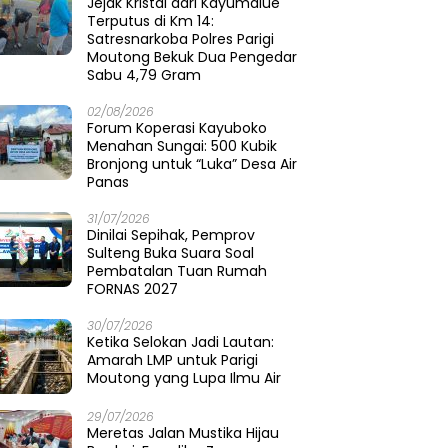
Jejak Kristal dari Kayumalue
Terputus di Km 14:
Satresnarkoba Polres Parigi
Moutong Bekuk Dua Pengedar
Sabu 4,79 Gram
02/08/2026
Forum Koperasi Kayuboko
Menahan Sungai: 500 Kubik
Bronjong untuk “Luka” Desa Air
Panas
31/07/2026
Dinilai Sepihak, Pemprov
Sulteng Buka Suara Soal
Pembatalan Tuan Rumah
FORNAS 2027
30/07/2026
Ketika Selokan Jadi Lautan:
Amarah LMP untuk Parigi
Moutong yang Lupa Ilmu Air
29/07/2026
Meretas Jalan Mustika Hijau