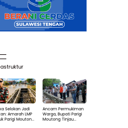
rastruktur
ka Selokan Jadi
Ancam Permukiman
tan: Amarah LMP
Warga, Bupati Parigi
uk Parigi Moutong
Moutong Tinjau
 Lupa Ilmu Air
Abrasi di Desa Palasa