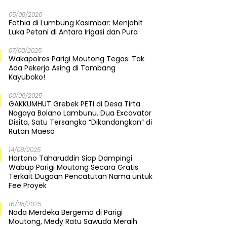
05/08/2026
Fathia di Lumbung Kasimbar: Menjahit
Luka Petani di Antara Irigasi dan Pura
07/08/2025
Wakapolres Parigi Moutong Tegas: Tak
Ada Pekerja Asing di Tambang
Kayuboko!
08/08/2025
GAKKUMHUT Grebek PETI di Desa Tirta
Nagaya Bolano Lambunu. Dua Excavator
Disita, Satu Tersangka “Dikandangkan” di
Rutan Maesa
14/08/2025
Hartono Taharuddin Siap Dampingi
Wabup Parigi Moutong Secara Gratis
Terkait Dugaan Pencatutan Nama untuk
Fee Proyek
16/08/2025
Nada Merdeka Bergema di Parigi
Moutong, Medy Ratu Sawuda Meraih