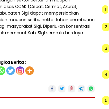
asas CCAK (Cepat, Cermat, Akurat,
1
 Kabupaten Sigi dapat mempersiapkan
anian maupun seribu hektar lahan perkebunan
agi masyarakat Sigi. Diperlukan konsentrasi
2
uk membuat Kab. Sigi semakin berdaya
3
gika Berita :
4
5