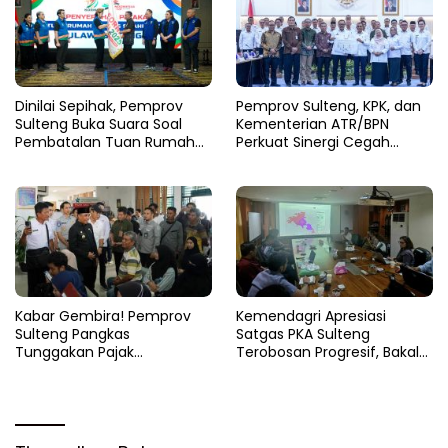
Dinilai Sepihak, Pemprov
Pemprov Sulteng, KPK, dan
Sulteng Buka Suara Soal
Kementerian ATR/BPN
Pembatalan Tuan Rumah
Perkuat Sinergi Cegah
FORNAS 2027
Korupsi Sektor Pertanahan
Kabar Gembira! Pemprov
Kemendagri Apresiasi
Sulteng Pangkas
Satgas PKA Sulteng
Tunggakan Pajak
Terobosan Progresif, Bakal
Kendaraan Hingga 50
Dijadikan Pilot Project
Persen
Nasional