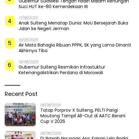
Gubernur Sulawesi Tengah Hadiri Malam Renungan
Suci HUT ke-80 Kemerdekaan RI
17/08/2025
4
Anak Sulteng Menatap Dunia: MoU Bersejarah Buka
Jalan ke Negeri Jerman
18/08/2025
5
Air Mata Bahagia Ribuan PPPK, SK yang Lama Dinanti
Akhirnya Tiba
19/08/2025
6
Gubernur Sulteng Resmikan Infrastuktur
Ketenangalistrikan Perdana di Morowali
Recent Post
08/08/2026
Tatap Porprov X Sulteng, PELTI Parigi
Moutong Tampil All-Out di AATC Berani
Cup V 2026
08/08/2026
Di Bawah Naungan Asa: Faisan Lelo Badja