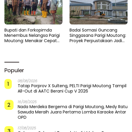
​Bupati dan Forkopimda
Badai Somasi Guncang
Menembus Nelangsa Parigi
Singgasana Parigi Moutong:
Moutong: Menakar Cepat
Proyek Perpustakaan Jadi
Pemulihan di Altar Sinergi
Api Dalam Sekam
Populer
08/08/2026
1
Tatap Porprov X Sulteng, PELTI Parigi Moutong Tampil
All-Out di AATC Berani Cup V 2026
16/08/2025
2
Nada Merdeka Bergema di Parigi Moutong, Medy Ratu
Sawuda Meraih Juara Pertama Lomba Karaoke Antar
OPD
17/08/2025
3