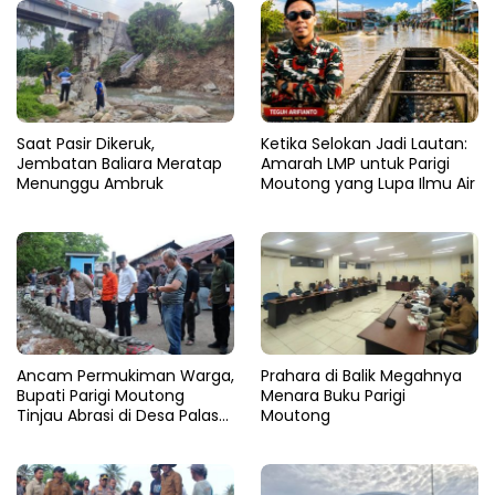
Saat Pasir Dikeruk,
Ketika Selokan Jadi Lautan:
Jembatan Baliara Meratap
Amarah LMP untuk Parigi
Menunggu Ambruk
Moutong yang Lupa Ilmu Air
Ancam Permukiman Warga,
Prahara di Balik Megahnya
Bupati Parigi Moutong
Menara Buku Parigi
Tinjau Abrasi di Desa Palasa
Moutong
dan Minta Penanganan
Cepat