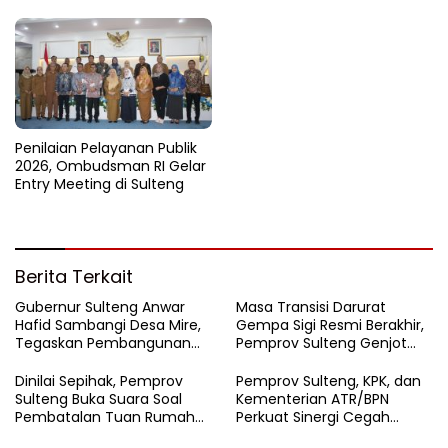
Sichuan
Penilaian Pelayanan Publik
2026, Ombudsman RI Gelar
Entry Meeting di Sulteng
Berita Terkait
Gubernur Sulteng Anwar
Masa Transisi Darurat
Hafid Sambangi Desa Mire,
Gempa Sigi Resmi Berakhir,
Tegaskan Pembangunan
Pemprov Sulteng Genjot
Harus Menjangkau Pelosok
Fase Pemulihan
Touna
Dinilai Sepihak, Pemprov
Pemprov Sulteng, KPK, dan
Sulteng Buka Suara Soal
Kementerian ATR/BPN
Pembatalan Tuan Rumah
Perkuat Sinergi Cegah
FORNAS 2027
Korupsi Sektor Pertanahan