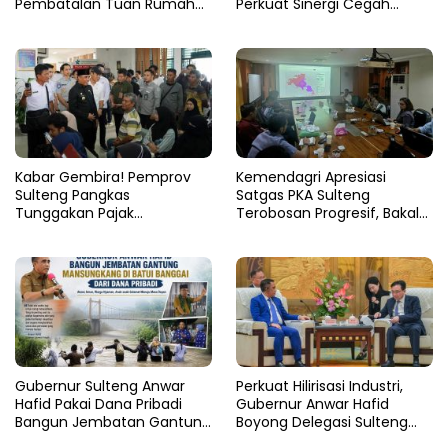
Pembatalan Tuan Rumah
Perkuat Sinergi Cegah
FORNAS 2027
Korupsi Sektor Pertanahan
Kabar Gembira! Pemprov
Kemendagri Apresiasi
Sulteng Pangkas
Satgas PKA Sulteng
Tunggakan Pajak
Terobosan Progresif, Bakal
Kendaraan Hingga 50
Dijadikan Pilot Project
Persen
Nasional
Gubernur Sulteng Anwar
Perkuat Hilirisasi Industri,
Hafid Pakai Dana Pribadi
Gubernur Anwar Hafid
Bangun Jembatan Gantung
Boyong Delegasi Sulteng
di Batui Selatan
Jajaki Kemitraan Investasi di