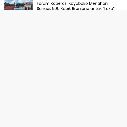
Forum Koperasi Kayuboko Menahan
Sungai: 500 Kubik Bronjong untuk “Luka”
Desa Air Panas
31/07/2026
Dinilai Sepihak, Pemprov Sulteng Buka
Suara Soal Pembatalan Tuan Rumah
FORNAS 2027
30/07/2026
Ketika Selokan Jadi Lautan: Amarah LMP
untuk Parigi Moutong yang Lupa Ilmu Air
29/07/2026
Meretas Jalan Mustika Hijau Berduri:
Faradiba Zaenong Rintis Gerbang Fuzhou
Untuk Hasil Bumi Sulteng