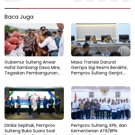
Baca Juga
Gubernur Sulteng Anwar
Masa Transisi Darurat
Hafid Sambangi Desa Mire,
Gempa Sigi Resmi Berakhir,
Tegaskan Pembangunan
Pemprov Sulteng Genjot
Harus Menjangkau Pelosok
Fase Pemulihan
Touna
Dinilai Sepihak, Pemprov
Pemprov Sulteng, KPK, dan
Sulteng Buka Suara Soal
Kementerian ATR/BPN