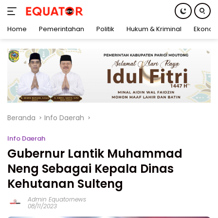
Home
Pemerintahan
Politik
Hukum & Kriminal
Ekonom
Langsung
ke
konten
Beranda
Info Daerah
Info Daerah
Gubernur Lantik Muhammad
Neng Sebagai Kepala Dinas
Kehutanan Sulteng
Admin Equatornews
08/11/2023