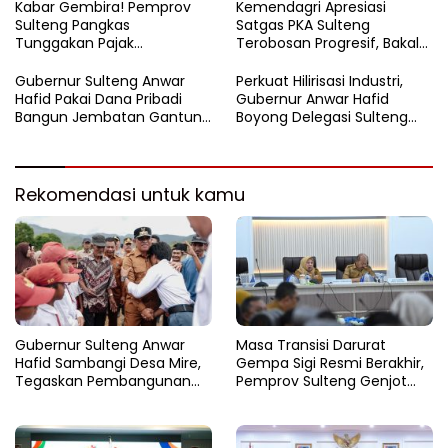
Kabar Gembira! Pemprov
Kemendagri Apresiasi
Sulteng Pangkas
Satgas PKA Sulteng
Tunggakan Pajak
Terobosan Progresif, Bakal
Kendaraan Hingga 50
Dijadikan Pilot Project
Persen
Nasional
Gubernur Sulteng Anwar
Perkuat Hilirisasi Industri,
Hafid Pakai Dana Pribadi
Gubernur Anwar Hafid
Bangun Jembatan Gantung
Boyong Delegasi Sulteng
di Batui Selatan
Jajaki Kemitraan Investasi di
Sichuan
Rekomendasi untuk kamu
Gubernur Sulteng Anwar
Masa Transisi Darurat
Hafid Sambangi Desa Mire,
Gempa Sigi Resmi Berakhir,
Tegaskan Pembangunan
Pemprov Sulteng Genjot
Harus Menjangkau Pelosok
Fase Pemulihan
Touna