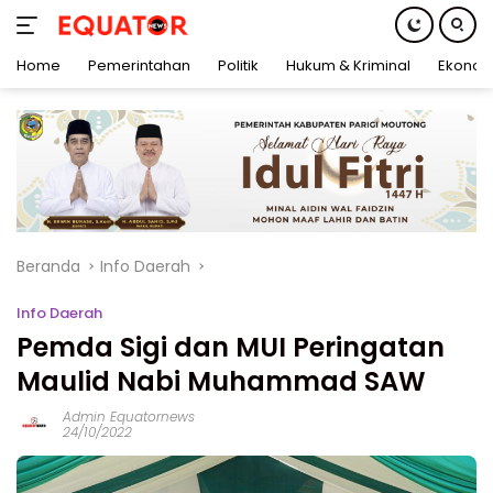
Home
Pemerintahan
Politik
Hukum & Kriminal
Ekonom
Langsung
ke
konten
Beranda
Info Daerah
Info Daerah
Pemda Sigi dan MUI Peringatan
Maulid Nabi Muhammad SAW
Admin Equatornews
24/10/2022