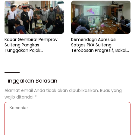
Kabar Gembira! Pemprov
Kemendagri Apresiasi
Sulteng Pangkas
Satgas PKA Sulteng
Tunggakan Pajak
Terobosan Progresif, Bakal
Kendaraan Hingga 50
Dijadikan Pilot Project
Persen
Nasional
Tinggalkan Balasan
Alamat email Anda tidak akan dipublikasikan.
Ruas yang
wajib ditandai
*