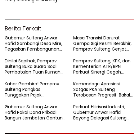
Berita Terkait
Gubernur Sulteng Anwar
Masa Transisi Darurat
Hafid Sambangi Desa Mire,
Gempa Sigi Resmi Berakhir,
Tegaskan Pembangunan
Pemprov Sulteng Genjot
Harus Menjangkau Pelosok
Fase Pemulihan
Touna
Dinilai Sepihak, Pemprov
Pemprov Sulteng, KPK, dan
Sulteng Buka Suara Soal
Kementerian ATR/BPN
Pembatalan Tuan Rumah
Perkuat Sinergi Cegah
FORNAS 2027
Korupsi Sektor Pertanahan
Kabar Gembira! Pemprov
Kemendagri Apresiasi
Sulteng Pangkas
Satgas PKA Sulteng
Tunggakan Pajak
Terobosan Progresif, Bakal
Kendaraan Hingga 50
Dijadikan Pilot Project
Persen
Nasional
Gubernur Sulteng Anwar
Perkuat Hilirisasi Industri,
Hafid Pakai Dana Pribadi
Gubernur Anwar Hafid
Bangun Jembatan Gantung
Boyong Delegasi Sulteng
di Batui Selatan
Jajaki Kemitraan Investasi di
Sichuan