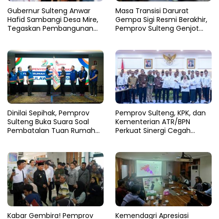
Gubernur Sulteng Anwar
Masa Transisi Darurat
Hafid Sambangi Desa Mire,
Gempa Sigi Resmi Berakhir,
Tegaskan Pembangunan
Pemprov Sulteng Genjot
Harus Menjangkau Pelosok
Fase Pemulihan
Touna
Dinilai Sepihak, Pemprov
Pemprov Sulteng, KPK, dan
Sulteng Buka Suara Soal
Kementerian ATR/BPN
Pembatalan Tuan Rumah
Perkuat Sinergi Cegah
FORNAS 2027
Korupsi Sektor Pertanahan
Kabar Gembira! Pemprov
Kemendagri Apresiasi