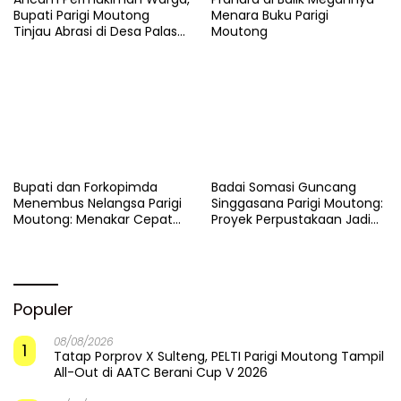
Bupati Parigi Moutong
Menara Buku Parigi
Tinjau Abrasi di Desa Palasa
Moutong
dan Minta Penanganan
Cepat
​Bupati dan Forkopimda
Badai Somasi Guncang
Menembus Nelangsa Parigi
Singgasana Parigi Moutong:
Moutong: Menakar Cepat
Proyek Perpustakaan Jadi
Pemulihan di Altar Sinergi
Api Dalam Sekam
Populer
08/08/2026
1
Tatap Porprov X Sulteng, PELTI Parigi Moutong Tampil
All-Out di AATC Berani Cup V 2026