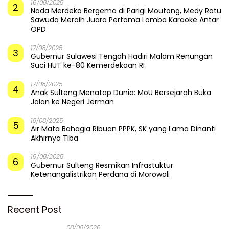
16/08/2025
2
Nada Merdeka Bergema di Parigi Moutong, Medy Ratu
Sawuda Meraih Juara Pertama Lomba Karaoke Antar
OPD
17/08/2025
3
Gubernur Sulawesi Tengah Hadiri Malam Renungan
Suci HUT ke-80 Kemerdekaan RI
17/08/2025
4
Anak Sulteng Menatap Dunia: MoU Bersejarah Buka
Jalan ke Negeri Jerman
18/08/2025
5
Air Mata Bahagia Ribuan PPPK, SK yang Lama Dinanti
Akhirnya Tiba
19/08/2025
6
Gubernur Sulteng Resmikan Infrastuktur
Ketenangalistrikan Perdana di Morowali
Recent Post
08/08/2026