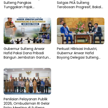
Sulteng Pangkas
Satgas PKA Sulteng
Tunggakan Pajak
Terobosan Progresif, Bakal
Kendaraan Hingga 50
Dijadikan Pilot Project
Persen
Nasional
Gubernur Sulteng Anwar
Perkuat Hilirisasi Industri,
Hafid Pakai Dana Pribadi
Gubernur Anwar Hafid
Bangun Jembatan Gantung
Boyong Delegasi Sulteng
di Batui Selatan
Jajaki Kemitraan Investasi di
Sichuan
Penilaian Pelayanan Publik
2026, Ombudsman RI Gelar
Entry Meeting di Sulteng