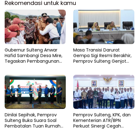
Rekomendasi untuk kamu
Gubernur Sulteng Anwar
Masa Transisi Darurat
Hafid Sambangi Desa Mire,
Gempa Sigi Resmi Berakhir,
Tegaskan Pembangunan
Pemprov Sulteng Genjot
Harus Menjangkau Pelosok
Fase Pemulihan
Touna
Dinilai Sepihak, Pemprov
Pemprov Sulteng, KPK, dan
Sulteng Buka Suara Soal
Kementerian ATR/BPN
Pembatalan Tuan Rumah
Perkuat Sinergi Cegah
FORNAS 2027
Korupsi Sektor Pertanahan