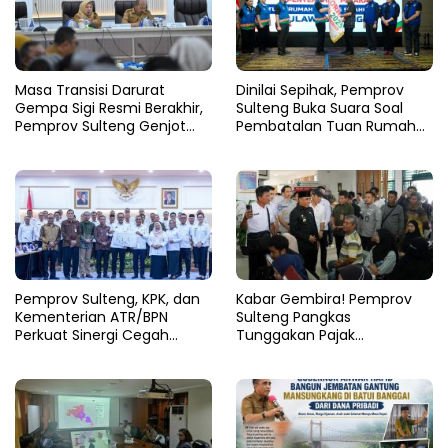
Masa Transisi Darurat
Dinilai Sepihak, Pemprov
Gempa Sigi Resmi Berakhir,
Sulteng Buka Suara Soal
Pemprov Sulteng Genjot
Pembatalan Tuan Rumah
Fase Pemulihan
FORNAS 2027
Pemprov Sulteng, KPK, dan
Kabar Gembira! Pemprov
Kementerian ATR/BPN
Sulteng Pangkas
Perkuat Sinergi Cegah
Tunggakan Pajak
Korupsi Sektor Pertanahan
Kendaraan Hingga 50
Persen