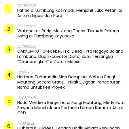
05/08/2026
1
Fathia di Lumbung Kasimbar: Menjahit Luka Petani di
Antara Irigasi dan Pura
07/08/2025
2
Wakapolres Parigi Moutong Tegas: Tak Ada Pekerja
Asing di Tambang Kayuboko!
08/08/2025
3
GAKKUMHUT Grebek PETI di Desa Tirta Nagaya Bolano
Lambunu. Dua Excavator Disita, Satu Tersangka
“Dikandangkan” di Rutan Maesa
14/08/2025
4
Hartono Taharuddin Siap Dampingi Wabup Parigi
Moutong Secara Gratis Terkait Dugaan Pencatutan
Nama untuk Fee Proyek
16/08/2025
5
Nada Merdeka Bergema di Parigi Moutong, Medy Ratu
Sawuda Meraih Juara Pertama Lomba Karaoke Antar
OPD
17/08/2025
6
Gubernur Sulawesi Tengah Hadiri Malam Renungan