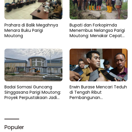
Prahara di Balik Megahnya
​Bupati dan Forkopimda
Menara Buku Parigi
Menembus Nelangsa Parigi
Moutong
Moutong: Menakar Cepat
Pemulihan di Altar Sinergi
Badai Somasi Guncang
Erwin Burase Mencari Teduh
Singgasana Parigi Moutong:
di Tengah Ribut
Proyek Perpustakaan Jadi
Pembangunan
Api Dalam Sekam
Perpustakaan
Populer