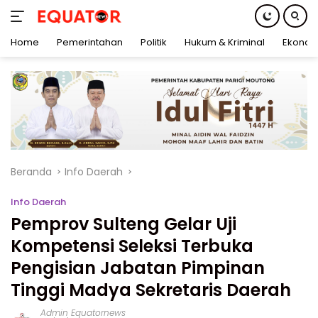
Home
Pemerintahan
Politik
Hukum & Kriminal
Ekonom
Langsung
ke
konten
Beranda
Info Daerah
Info Daerah
Pemprov Sulteng Gelar Uji
Kompetensi Seleksi Terbuka
Pengisian Jabatan Pimpinan
Tinggi Madya Sekretaris Daerah
Admin Equatornews