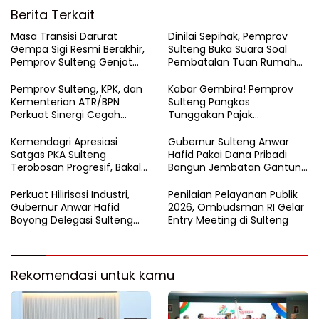
Berita Terkait
Masa Transisi Darurat
Dinilai Sepihak, Pemprov
Gempa Sigi Resmi Berakhir,
Sulteng Buka Suara Soal
Pemprov Sulteng Genjot
Pembatalan Tuan Rumah
Fase Pemulihan
FORNAS 2027
Pemprov Sulteng, KPK, dan
Kabar Gembira! Pemprov
Kementerian ATR/BPN
Sulteng Pangkas
Perkuat Sinergi Cegah
Tunggakan Pajak
Korupsi Sektor Pertanahan
Kendaraan Hingga 50
Persen
Kemendagri Apresiasi
Gubernur Sulteng Anwar
Satgas PKA Sulteng
Hafid Pakai Dana Pribadi
Terobosan Progresif, Bakal
Bangun Jembatan Gantung
Dijadikan Pilot Project
di Batui Selatan
Nasional
Perkuat Hilirisasi Industri,
Penilaian Pelayanan Publik
Gubernur Anwar Hafid
2026, Ombudsman RI Gelar
Boyong Delegasi Sulteng
Entry Meeting di Sulteng
Jajaki Kemitraan Investasi di
Sichuan
Rekomendasi untuk kamu