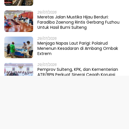
29/07/2026
Meretas Jalan Mustika Hijau Berduri:
Faradiba Zaenong Rintis Gerbang Fuzhou
Untuk Hasil Bumi Sulteng
29/07/2026
​Menjaga Napas Laut Parigi: Polairud
Menenun Kesadaran di Ambang Ombak
Extrem
29/07/2026
Pemprov Sulteng, KPK, dan Kementerian
ATR/BPN Perkuat Sinergi Cegah Korupsi
Sektor Pertanahan
28/07/2026
Dari Parigi Moutong ke Pusat Kekuasaan:
Ketika DPRD Menggugat Dompet Negara
28/07/2026
Kabar Gembira! Pemprov Sulteng Pangkas
Tunggakan Pajak Kendaraan Hingga 50