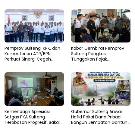
Fase Pemulihan
FORNAS 2027
Pemprov Sulteng, KPK, dan
Kabar Gembira! Pemprov
Kementerian ATR/BPN
Sulteng Pangkas
Perkuat Sinergi Cegah
Tunggakan Pajak
Korupsi Sektor Pertanahan
Kendaraan Hingga 50
Persen
Kemendagri Apresiasi
Gubernur Sulteng Anwar
Satgas PKA Sulteng
Hafid Pakai Dana Pribadi
Terobosan Progresif, Bakal
Bangun Jembatan Gantung
Dijadikan Pilot Project
di Batui Selatan
Nasional