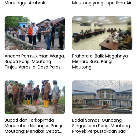
Menunggu Ambruk
Moutong yang Lupa Ilmu Air
Ancam Permukiman Warga,
Prahara di Balik Megahnya
Bupati Parigi Moutong
Menara Buku Parigi
Tinjau Abrasi di Desa Palasa
Moutong
dan Minta Penanganan
Cepat
​Bupati dan Forkopimda
Badai Somasi Guncang
Menembus Nelangsa Parigi
Singgasana Parigi Moutong:
Moutong: Menakar Cepat
Proyek Perpustakaan Jadi
Pemulihan di Altar Sinergi
Api Dalam Sekam