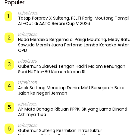
Populer
08/08/2026
1
Tatap Porprov X Sulteng, PELTI Parigi Moutong Tampil
All-Out di AATC Berani Cup V 2026
16/08/2025
2
Nada Merdeka Bergema di Parigi Moutong, Medy Ratu
Sawuda Meraih Juara Pertama Lomba Karaoke Antar
OPD
17/08/2025
3
Gubernur Sulawesi Tengah Hadiri Malam Renungan
Suci HUT ke-80 Kemerdekaan RI
17/08/2025
4
Anak Sulteng Menatap Dunia: MoU Bersejarah Buka
Jalan ke Negeri Jerman
18/08/2025
5
Air Mata Bahagia Ribuan PPPK, SK yang Lama Dinanti
Akhirnya Tiba
19/08/2025
6
Gubernur Sulteng Resmikan Infrastuktur