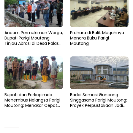
Ancam Permukiman Warga,
Prahara di Balik Megahnya
Bupati Parigi Moutong
Menara Buku Parigi
Tinjau Abrasi di Desa Palasa
Moutong
dan Minta Penanganan
Cepat
​Bupati dan Forkopimda
Badai Somasi Guncang
Menembus Nelangsa Parigi
Singgasana Parigi Moutong:
Moutong: Menakar Cepat
Proyek Perpustakaan Jadi
Pemulihan di Altar Sinergi
Api Dalam Sekam