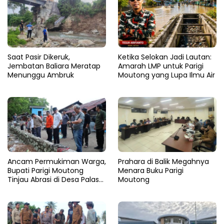
Saat Pasir Dikeruk,
Ketika Selokan Jadi Lautan:
Jembatan Baliara Meratap
Amarah LMP untuk Parigi
Menunggu Ambruk
Moutong yang Lupa Ilmu Air
Ancam Permukiman Warga,
Prahara di Balik Megahnya
Bupati Parigi Moutong
Menara Buku Parigi
Tinjau Abrasi di Desa Palasa
Moutong
dan Minta Penanganan
Cepat