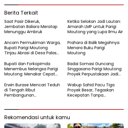
Berita Terkait
Saat Pasir Dikeruk,
Ketika Selokan Jadi Lautan:
Jembatan Baliara Meratap
Amarah LMP untuk Parigi
Menunggu Ambruk
Moutong yang Lupa Ilmu Air
Ancam Permukiman Warga,
Prahara di Balik Megahnya
Bupati Parigi Moutong
Menara Buku Parigi
Tinjau Abrasi di Desa Palasa
Moutong
dan Minta Penanganan
Cepat
​Bupati dan Forkopimda
Badai Somasi Guncang
Menembus Nelangsa Parigi
Singgasana Parigi Moutong:
Moutong: Menakar Cepat
Proyek Perpustakaan Jadi
Pemulihan di Altar Sinergi
Api Dalam Sekam
Erwin Burase Mencari Teduh
Wabup Sahid Pacu Tiga
di Tengah Ribut
Proyek Besar, Tegaskan
Pembangunan
Kecepatan Tanpa
Perpustakaan
Korbankan Kualitas
Rekomendasi untuk kamu