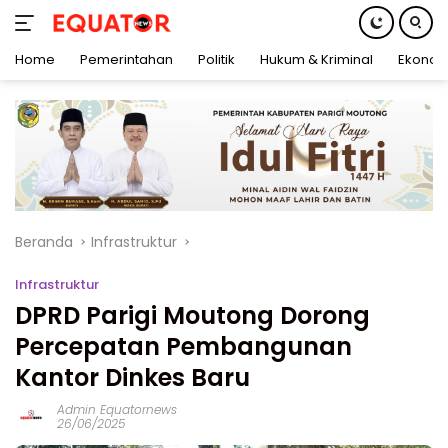
Home
Pemerintahan
Politik
Hukum & Kriminal
Ekonom
Langsung
ke
konten
Beranda
Infrastruktur
Infrastruktur
DPRD Parigi Moutong Dorong
Percepatan Pembangunan
Kantor Dinkes Baru
Admin Equatornews
26/06/2025