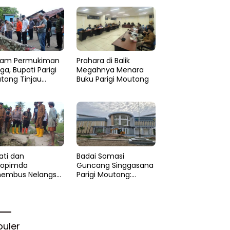
am Permukiman
Prahara di Balik
a, Bupati Parigi
Megahnya Menara
tong Tinjau
Buku Parigi Moutong
si di Desa Palasa
 Minta
anganan Cepat
ati dan
Badai Somasi
kopimda
Guncang Singgasana
embus Nelangsa
Parigi Moutong:
igi Moutong:
Proyek Perpustakaan
akar Cepat
Jadi Api Dalam
lihan di Altar
Sekam
rgi
puler