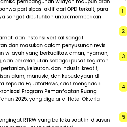
 dinamika pembangunan wilayah maupun arah
ahwa partisipasi aktif dari OPD terkait, para
1
innya sangat dibutuhkan untuk memberikan
2
 camat, dan instansi vertikal sangat
ran dan masukan dalam penyusunan revisi
n wilayah yang berkualitas, aman, nyaman,
3
ing, dan berkelanjutan sebagai pusat kegiatan
ertanian, kelautan, dan industri kreatif,
san alam, manusia, dan kebudayaan di
nya kepada EquatorNews, saat menghadiri
4
kronisasi Program Pemanfaatan Ruang
ahun 2025, yang digelar di Hotel Oktaria
5
mengingat RTRW yang berlaku saat ini disusun