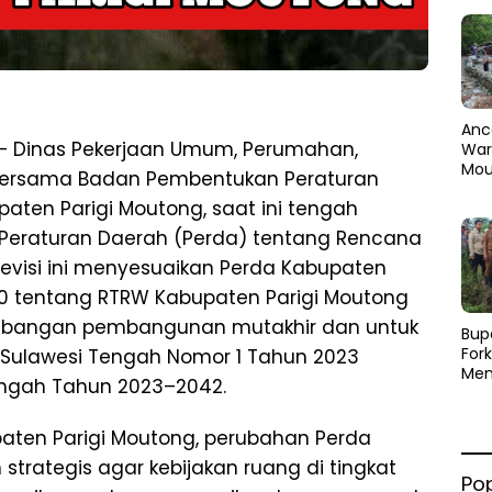
Anc
5 – Dinas Pekerjaan Umum, Perumahan,
Warg
Mou
 bersama Badan Pembentukan Peraturan
Abra
ten Parigi Moutong, saat ini tengah
dan
Pen
eraturan Daerah (Perda) tentang Rencana
evisi ini menyesuaikan Perda Kabupaten
20 tentang RTRW Kabupaten Parigi Moutong
mbangan pembangunan mutakhir dan untuk
​Bup
For
i Sulawesi Tengah Nomor 1 Tahun 2023
Men
engah Tahun 2023–2042.
Par
Men
Pemu
aten Parigi Moutong, perubahan Perda
Sine
trategis agar kebijakan ruang di tingkat
Po