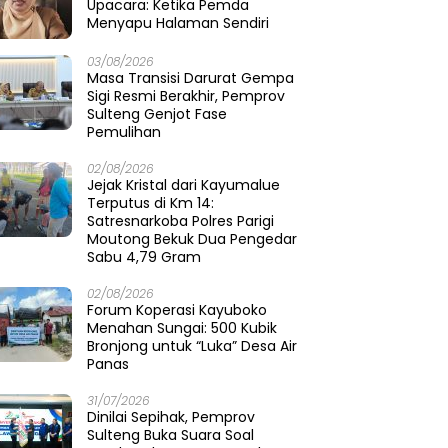
Upacara: Ketika Pemda
Menyapu Halaman Sendiri
03/08/2026
Masa Transisi Darurat Gempa
Sigi Resmi Berakhir, Pemprov
Sulteng Genjot Fase
Pemulihan
02/08/2026
Jejak Kristal dari Kayumalue
Terputus di Km 14:
Satresnarkoba Polres Parigi
Moutong Bekuk Dua Pengedar
Sabu 4,79 Gram
02/08/2026
Forum Koperasi Kayuboko
Menahan Sungai: 500 Kubik
Bronjong untuk “Luka” Desa Air
Panas
31/07/2026
Dinilai Sepihak, Pemprov
Sulteng Buka Suara Soal