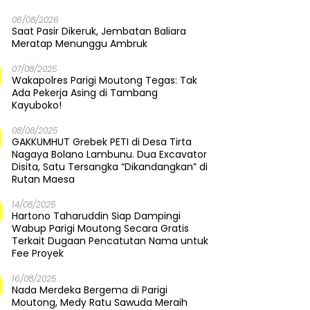
06/08/2026
Saat Pasir Dikeruk, Jembatan Baliara
Meratap Menunggu Ambruk
07/08/2025
Wakapolres Parigi Moutong Tegas: Tak
Ada Pekerja Asing di Tambang
Kayuboko!
08/08/2025
GAKKUMHUT Grebek PETI di Desa Tirta
Nagaya Bolano Lambunu. Dua Excavator
Disita, Satu Tersangka “Dikandangkan” di
Rutan Maesa
14/08/2025
Hartono Taharuddin Siap Dampingi
Wabup Parigi Moutong Secara Gratis
Terkait Dugaan Pencatutan Nama untuk
Fee Proyek
16/08/2025
Nada Merdeka Bergema di Parigi
Moutong, Medy Ratu Sawuda Meraih