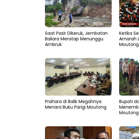
Saat Pasir Dikeruk, Jembatan
Ketika Se
Baliara Meratap Menunggu
Amarah L
Ambruk
Moutong 
Prahara di Balik Megahnya
​Bupati 
Menara Buku Parigi Moutong
Menembus
Moutong
Pemulihan