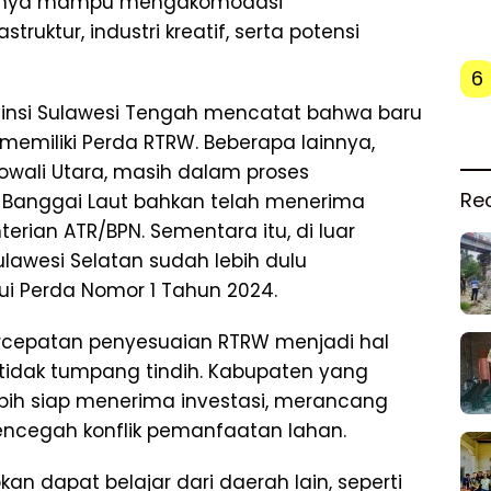
nuhnya mampu mengakomodasi
ruktur, industri kreatif, serta potensi
6
rovinsi Sulawesi Tengah mencatat bahwa baru
emiliki Perda RTRW. Beberapa lainnya,
wali Utara, masih dalam proses
Re
n Banggai Laut bahkan telah menerima
erian ATR/BPN. Sementara itu, di luar
lawesi Selatan sudah lebih dulu
i Perda Nomor 1 Tahun 2024.
ercepatan penyesuaian RTRW menjadi hal
idak tumpang tindih. Kabupaten yang
ih siap menerima investasi, merancang
encegah konflik pemanfaatan lahan.
an dapat belajar dari daerah lain, seperti