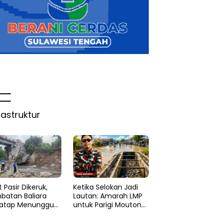
rastruktur
 Pasir Dikeruk,
Ketika Selokan Jadi
batan Baliara
Lautan: Amarah LMP
atap Menunggu
untuk Parigi Moutong
ruk
yang Lupa Ilmu Air