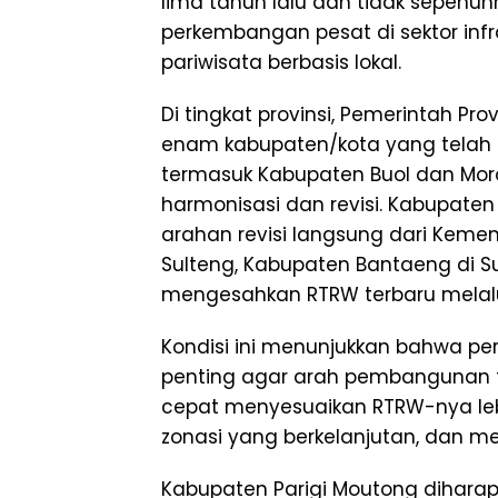
lima tahun lalu dan tidak sepe
perkembangan pesat di sektor infrast
pariwisata berbasis lokal.
Di tingkat provinsi, Pemerintah P
enam kabupaten/kota yang telah m
termasuk Kabupaten Buol dan Moro
harmonisasi dan revisi. Kabupate
arahan revisi langsung dari Kement
Sulteng, Kabupaten Bantaeng di Su
mengesahkan RTRW terbaru melalu
Kondisi ini menunjukkan bahwa p
penting agar arah pembangunan t
cepat menyesuaikan RTRW-nya leb
zonasi yang berkelanjutan, dan m
Kabupaten Parigi Moutong diharapk