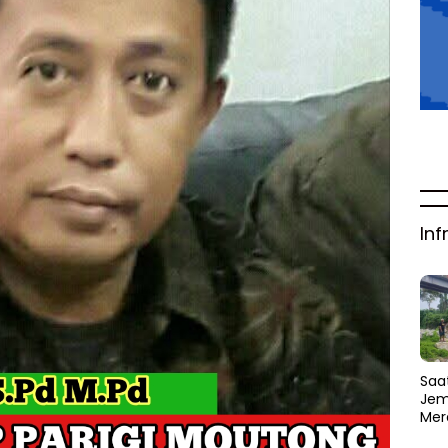
Inf
Saat
Jem
Mer
Amb