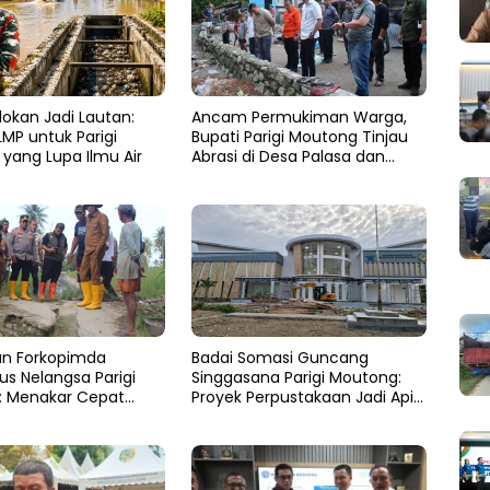
lokan Jadi Lautan:
Ancam Permukiman Warga,
MP untuk Parigi
Bupati Parigi Moutong Tinjau
yang Lupa Ilmu Air
Abrasi di Desa Palasa dan
Minta Penanganan Cepat
dan Forkopimda
Badai Somasi Guncang
 Nelangsa Parigi
Singgasana Parigi Moutong:
: Menakar Cepat
Proyek Perpustakaan Jadi Api
 di Altar Sinergi
Dalam Sekam