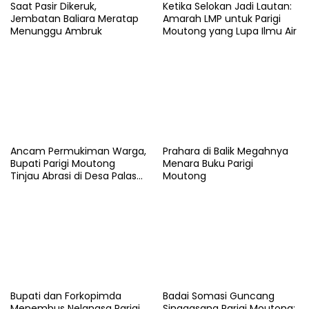
Saat Pasir Dikeruk,
Ketika Selokan Jadi Lautan:
Jembatan Baliara Meratap
Amarah LMP untuk Parigi
Menunggu Ambruk
Moutong yang Lupa Ilmu Air
Ancam Permukiman Warga,
Prahara di Balik Megahnya
Bupati Parigi Moutong
Menara Buku Parigi
Tinjau Abrasi di Desa Palasa
Moutong
dan Minta Penanganan
Cepat
​Bupati dan Forkopimda
Badai Somasi Guncang
Menembus Nelangsa Parigi
Singgasana Parigi Moutong: