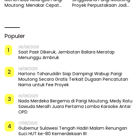
Moutong: Menakar Cepat
Proyek Perpustakaan Jadi
Pemulihan di Altar Sinergi
Api Dalam Sekam
Populer
06/08/2026
1
Saat Pasir Dikeruk, Jembatan Baliara Meratap
Menunggu Ambruk
14/08/2025
2
Hartono Taharuddin Siap Dampingi Wabup Parigi
Moutong Secara Gratis Terkait Dugaan Pencatutan
Nama untuk Fee Proyek
16/08/2025
3
Nada Merdeka Bergema di Parigi Moutong, Medy Ratu
Sawuda Meraih Juara Pertama Lomba Karaoke Antar
OPD
17/08/2025
4
Gubernur Sulawesi Tengah Hadiri Malam Renungan
Suci HUT ke-80 Kemerdekaan RI