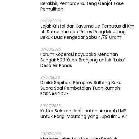
Berakhir, Pemprov Sulteng Genjot Fase
Pemulihan
02/08/2026
Jejak Kristal dari Kayumalue Terputus di Km
14: Satresnarkoba Polres Parigi Moutong
Bekuk Dua Pengedar Sabu 4,79 Gram
02/08/2026
Forum Koperasi Kayuboko Menahan
Sungai: 500 Kubik Bronjong untuk “Luka”
Desa Air Panas
31/07/2026
Dinilai Sepihak, Pemprov Sulteng Buka
Suara Soal Pembatalan Tuan Rumah
FORNAS 2027
30/07/2026
Ketika Selokan Jadi Lautan: Amarah LMP
untuk Parigi Moutong yang Lupa Ilmu Air
29/07/2026
Meretas Jalan Mustika Hijau Berduri: