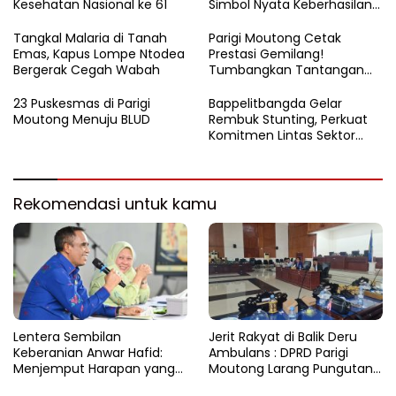
Kesehatan Nasional ke 61
Simbol Nyata Keberhasilan
Program Berani Sehat
Tangkal Malaria di Tanah
Parigi Moutong Cetak
Emas, Kapus Lompe Ntodea
Prestasi Gemilang!
Bergerak Cegah Wabah
Tumbangkan Tantangan
Stunting, Parigi Moutong
Raih Peringkat II Terbaik se-
23 Puskesmas di Parigi
Bappelitbangda Gelar
Sulteng 2024
Moutong Menuju BLUD
Rembuk Stunting, Perkuat
Komitmen Lintas Sektor
untuk Tekan Angka Stunting
Rekomendasi untuk kamu
Lentera Sembilan
Jerit Rakyat di Balik Deru
Keberanian Anwar Hafid:
Ambulans : DPRD Parigi
Menjemput Harapan yang
Moutong Larang Pungutan
Tercecer di Tapal Batas
BBM, Tegaskan Layanan