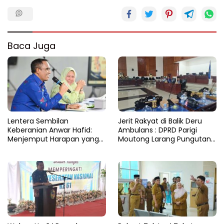
Baca Juga
Lentera Sembilan
Jerit Rakyat di Balik Deru
Keberanian Anwar Hafid:
Ambulans : DPRD Parigi
Menjemput Harapan yang
Moutong Larang Pungutan
Tercecer di Tapal Batas
BBM, Tegaskan Layanan
Harus Gratis