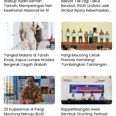
Wabup Hadiri Ramah
Rakyat Tak Lagi Takut
Tamah, Memperingati Hari
Berobat, RSUD Undata Jadi
Kesehatan Nasional ke 61
Simbol Nyata Keberhasilan
Program Berani Sehat
Tangkal Malaria di Tanah
Parigi Moutong Cetak
Emas, Kapus Lompe Ntodea
Prestasi Gemilang!
Bergerak Cegah Wabah
Tumbangkan Tantangan
Stunting, Parigi Moutong
Raih Peringkat II Terbaik se-
Sulteng 2024
23 Puskesmas di Parigi
Bappelitbangda Gelar
Moutong Menuju BLUD
Rembuk Stunting, Perkuat