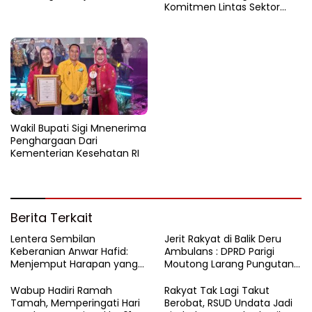
Komitmen Lintas Sektor
untuk Tekan Angka Stunting
Wakil Bupati Sigi Mnenerima
Penghargaan Dari
Kementerian Kesehatan RI
Berita Terkait
Lentera Sembilan
Jerit Rakyat di Balik Deru
Keberanian Anwar Hafid:
Ambulans : DPRD Parigi
Menjemput Harapan yang
Moutong Larang Pungutan
Tercecer di Tapal Batas
BBM, Tegaskan Layanan
Harus Gratis
Wabup Hadiri Ramah
Rakyat Tak Lagi Takut
Tamah, Memperingati Hari
Berobat, RSUD Undata Jadi