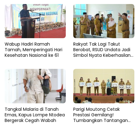
Harus Gratis
Wabup Hadiri Ramah
Rakyat Tak Lagi Takut
Tamah, Memperingati Hari
Berobat, RSUD Undata Jadi
Kesehatan Nasional ke 61
Simbol Nyata Keberhasilan
Program Berani Sehat
Tangkal Malaria di Tanah
Parigi Moutong Cetak
Emas, Kapus Lompe Ntodea
Prestasi Gemilang!
Bergerak Cegah Wabah
Tumbangkan Tantangan
Stunting, Parigi Moutong
Raih Peringkat II Terbaik se-
Sulteng 2024