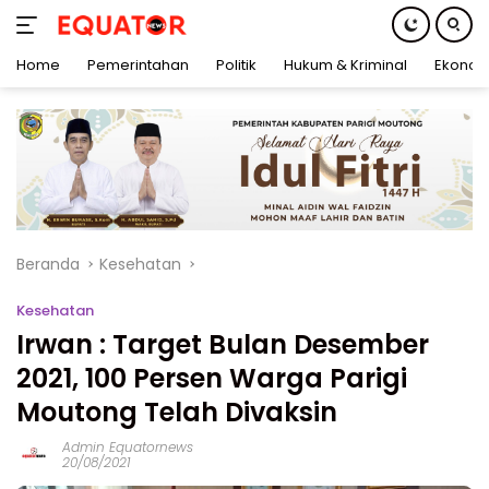
Home
Pemerintahan
Politik
Hukum & Kriminal
Ekonom
Langsung
ke
konten
Beranda
Kesehatan
Kesehatan
Irwan : Target Bulan Desember
2021, 100 Persen Warga Parigi
Moutong Telah Divaksin
Admin Equatornews
20/08/2021