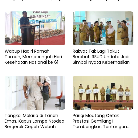
Tercecer di Tapal Batas
BBM, Tegaskan Layanan
Harus Gratis
Wabup Hadiri Ramah
Rakyat Tak Lagi Takut
Tamah, Memperingati Hari
Berobat, RSUD Undata Jadi
Kesehatan Nasional ke 61
Simbol Nyata Keberhasilan
Program Berani Sehat
Tangkal Malaria di Tanah
Parigi Moutong Cetak
Emas, Kapus Lompe Ntodea
Prestasi Gemilang!
Bergerak Cegah Wabah
Tumbangkan Tantangan
Stunting, Parigi Moutong
Raih Peringkat II Terbaik se-