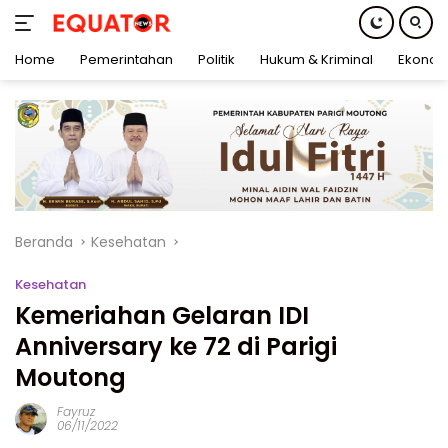
Home
Pemerintahan
Politik
Hukum & Kriminal
Ekonom
Langsung
ke
konten
Beranda
Kesehatan
Kesehatan
Kemeriahan Gelaran IDI
Anniversary ke 72 di Parigi
Moutong
Fayruz
06/11/2022