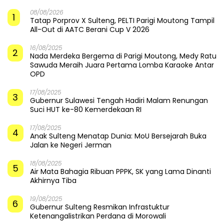
08/08/2026
1
Tatap Porprov X Sulteng, PELTI Parigi Moutong Tampil
All-Out di AATC Berani Cup V 2026
16/08/2025
2
Nada Merdeka Bergema di Parigi Moutong, Medy Ratu
Sawuda Meraih Juara Pertama Lomba Karaoke Antar
OPD
17/08/2025
3
Gubernur Sulawesi Tengah Hadiri Malam Renungan
Suci HUT ke-80 Kemerdekaan RI
17/08/2025
4
Anak Sulteng Menatap Dunia: MoU Bersejarah Buka
Jalan ke Negeri Jerman
18/08/2025
5
Air Mata Bahagia Ribuan PPPK, SK yang Lama Dinanti
Akhirnya Tiba
19/08/2025
6
Gubernur Sulteng Resmikan Infrastuktur
Ketenangalistrikan Perdana di Morowali