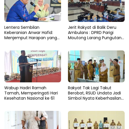
Lentera Sembilan
Jerit Rakyat di Balik Deru
Keberanian Anwar Hafid:
Ambulans : DPRD Parigi
Menjemput Harapan yang
Moutong Larang Pungutan
Tercecer di Tapal Batas
BBM, Tegaskan Layanan
Harus Gratis
Wabup Hadiri Ramah
Rakyat Tak Lagi Takut
Tamah, Memperingati Hari
Berobat, RSUD Undata Jadi
Kesehatan Nasional ke 61
Simbol Nyata Keberhasilan
Program Berani Sehat