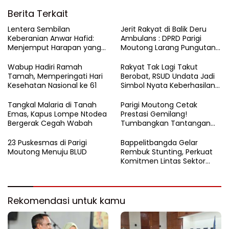
Berita Terkait
Lentera Sembilan
Jerit Rakyat di Balik Deru
Keberanian Anwar Hafid:
Ambulans : DPRD Parigi
Menjemput Harapan yang
Moutong Larang Pungutan
Tercecer di Tapal Batas
BBM, Tegaskan Layanan
Harus Gratis
Wabup Hadiri Ramah
Rakyat Tak Lagi Takut
Tamah, Memperingati Hari
Berobat, RSUD Undata Jadi
Kesehatan Nasional ke 61
Simbol Nyata Keberhasilan
Program Berani Sehat
Tangkal Malaria di Tanah
Parigi Moutong Cetak
Emas, Kapus Lompe Ntodea
Prestasi Gemilang!
Bergerak Cegah Wabah
Tumbangkan Tantangan
Stunting, Parigi Moutong
Raih Peringkat II Terbaik se-
23 Puskesmas di Parigi
Bappelitbangda Gelar
Sulteng 2024
Moutong Menuju BLUD
Rembuk Stunting, Perkuat
Komitmen Lintas Sektor
untuk Tekan Angka Stunting
Rekomendasi untuk kamu