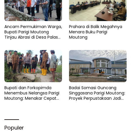
Ancam Permukiman Warga,
Prahara di Balik Megahnya
Bupati Parigi Moutong
Menara Buku Parigi
Tinjau Abrasi di Desa Palasa
Moutong
dan Minta Penanganan
Cepat
​Bupati dan Forkopimda
Badai Somasi Guncang
Menembus Nelangsa Parigi
Singgasana Parigi Moutong:
Moutong: Menakar Cepat
Proyek Perpustakaan Jadi
Pemulihan di Altar Sinergi
Api Dalam Sekam
Populer