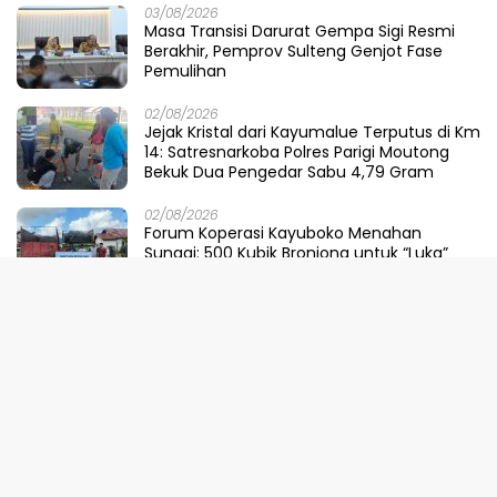
03/08/2026
Masa Transisi Darurat Gempa Sigi Resmi
Berakhir, Pemprov Sulteng Genjot Fase
Pemulihan
02/08/2026
Jejak Kristal dari Kayumalue Terputus di Km
14: Satresnarkoba Polres Parigi Moutong
Bekuk Dua Pengedar Sabu 4,79 Gram
02/08/2026
Forum Koperasi Kayuboko Menahan
Sungai: 500 Kubik Bronjong untuk “Luka”
Desa Air Panas
31/07/2026
Dinilai Sepihak, Pemprov Sulteng Buka
Suara Soal Pembatalan Tuan Rumah
FORNAS 2027
30/07/2026
Ketika Selokan Jadi Lautan: Amarah LMP
untuk Parigi Moutong yang Lupa Ilmu Air