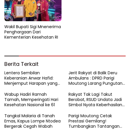
Wakil Bupati Sigi Mnenerima
Penghargaan Dari
Kementerian Kesehatan RI
Berita Terkait
Lentera Sembilan
Jerit Rakyat di Balik Deru
Keberanian Anwar Hafid:
Ambulans : DPRD Parigi
Menjemput Harapan yang
Moutong Larang Pungutan
Tercecer di Tapal Batas
BBM, Tegaskan Layanan
Harus Gratis
Wabup Hadiri Ramah
Rakyat Tak Lagi Takut
Tamah, Memperingati Hari
Berobat, RSUD Undata Jadi
Kesehatan Nasional ke 61
Simbol Nyata Keberhasilan
Program Berani Sehat
Tangkal Malaria di Tanah
Parigi Moutong Cetak
Emas, Kapus Lompe Ntodea
Prestasi Gemilang!
Bergerak Cegah Wabah
Tumbangkan Tantangan