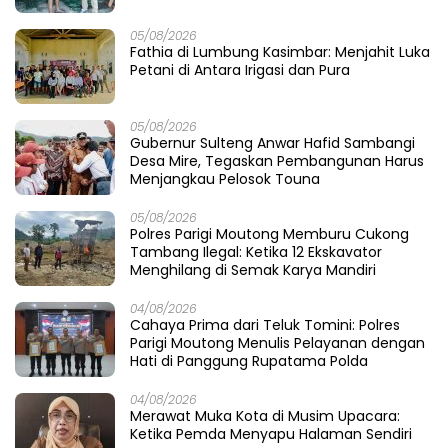
05/08/2026
Fathia di Lumbung Kasimbar: Menjahit Luka
Petani di Antara Irigasi dan Pura
05/08/2026
Gubernur Sulteng Anwar Hafid Sambangi
Desa Mire, Tegaskan Pembangunan Harus
Menjangkau Pelosok Touna
05/08/2026
Polres Parigi Moutong Memburu Cukong
Tambang Ilegal: Ketika 12 Ekskavator
Menghilang di Semak Karya Mandiri
04/08/2026
Cahaya Prima dari Teluk Tomini: Polres
Parigi Moutong Menulis Pelayanan dengan
Hati di Panggung Rupatama Polda
04/08/2026
Merawat Muka Kota di Musim Upacara:
Ketika Pemda Menyapu Halaman Sendiri