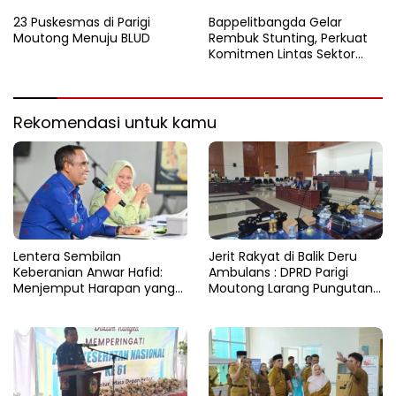
Stunting, Parigi Moutong
Raih Peringkat II Terbaik se-
23 Puskesmas di Parigi
Bappelitbangda Gelar
Sulteng 2024
Moutong Menuju BLUD
Rembuk Stunting, Perkuat
Komitmen Lintas Sektor
untuk Tekan Angka Stunting
Rekomendasi untuk kamu
Lentera Sembilan
Jerit Rakyat di Balik Deru
Keberanian Anwar Hafid:
Ambulans : DPRD Parigi
Menjemput Harapan yang
Moutong Larang Pungutan
Tercecer di Tapal Batas
BBM, Tegaskan Layanan
Harus Gratis