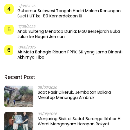
17/08/2025
4
Gubernur Sulawesi Tengah Hadiri Malam Renungan
Suci HUT ke-80 Kemerdekaan RI
17/08/2025
5
Anak Sulteng Menatap Dunia: MoU Bersejarah Buka
Jalan ke Negeri Jerman
18/08/2025
6
Air Mata Bahagia Ribuan PPPK, SK yang Lama Dinanti
Akhirnya Tiba
Recent Post
06/08/2026
Saat Pasir Dikeruk, Jembatan Baliara
Meratap Menunggu Ambruk
06/08/2026
Menjaring Bisik di Sudut Buranga: Ikhtiar H
Wardi Menganyam Harapan Rakyat