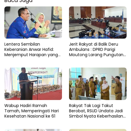
Baca Juga
Lentera Sembilan
Jerit Rakyat di Balik Deru
Keberanian Anwar Hafid:
Ambulans : DPRD Parigi
Menjemput Harapan yang
Moutong Larang Pungutan
Tercecer di Tapal Batas
BBM, Tegaskan Layanan
Harus Gratis
Wabup Hadiri Ramah
Rakyat Tak Lagi Takut
Tamah, Memperingati Hari
Berobat, RSUD Undata Jadi
Kesehatan Nasional ke 61
Simbol Nyata Keberhasilan
Program Berani Sehat