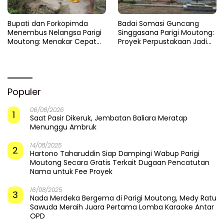
​Bupati dan Forkopimda
Badai Somasi Guncang
Menembus Nelangsa Parigi
Singgasana Parigi Moutong:
Moutong: Menakar Cepat
Proyek Perpustakaan Jadi
Pemulihan di Altar Sinergi
Api Dalam Sekam
Populer
06/08/2026
1
Saat Pasir Dikeruk, Jembatan Baliara Meratap
Menunggu Ambruk
14/08/2025
2
Hartono Taharuddin Siap Dampingi Wabup Parigi
Moutong Secara Gratis Terkait Dugaan Pencatutan
Nama untuk Fee Proyek
16/08/2025
3
Nada Merdeka Bergema di Parigi Moutong, Medy Ratu
Sawuda Meraih Juara Pertama Lomba Karaoke Antar
OPD