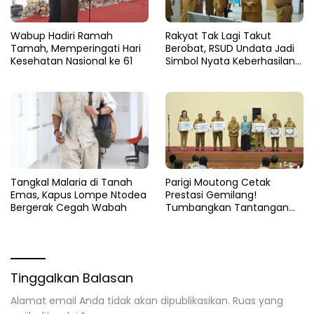
Wabup Hadiri Ramah
Rakyat Tak Lagi Takut
Tamah, Memperingati Hari
Berobat, RSUD Undata Jadi
Kesehatan Nasional ke 61
Simbol Nyata Keberhasilan
Program Berani Sehat
Tangkal Malaria di Tanah
Parigi Moutong Cetak
Emas, Kapus Lompe Ntodea
Prestasi Gemilang!
Bergerak Cegah Wabah
Tumbangkan Tantangan
Stunting, Parigi Moutong
Raih Peringkat II Terbaik se-
Sulteng 2024
Tinggalkan Balasan
Alamat email Anda tidak akan dipublikasikan.
Ruas yang