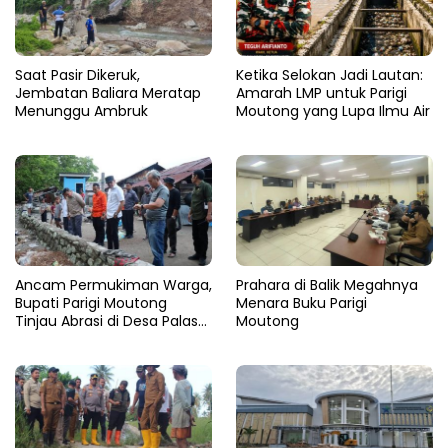
Saat Pasir Dikeruk,
Ketika Selokan Jadi Lautan:
Jembatan Baliara Meratap
Amarah LMP untuk Parigi
Menunggu Ambruk
Moutong yang Lupa Ilmu Air
Ancam Permukiman Warga,
Prahara di Balik Megahnya
Bupati Parigi Moutong
Menara Buku Parigi
Tinjau Abrasi di Desa Palasa
Moutong
dan Minta Penanganan
Cepat