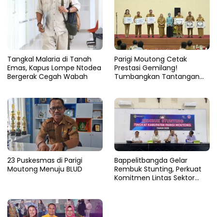
Tangkal Malaria di Tanah
Parigi Moutong Cetak
Emas, Kapus Lompe Ntodea
Prestasi Gemilang!
Bergerak Cegah Wabah
Tumbangkan Tantangan
Stunting, Parigi Moutong
Raih Peringkat II Terbaik se-
Sulteng 2024
23 Puskesmas di Parigi
Bappelitbangda Gelar
Moutong Menuju BLUD
Rembuk Stunting, Perkuat
Komitmen Lintas Sektor
untuk Tekan Angka Stunting