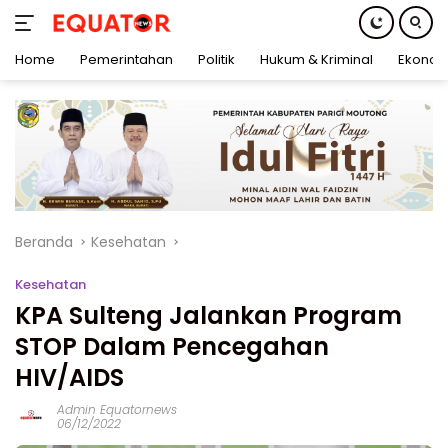
Home
Pemerintahan
Politik
Hukum & Kriminal
Ekonom
Langsung
ke
konten
Beranda
Kesehatan
Kesehatan
KPA Sulteng Jalankan Program
STOP Dalam Pencegahan
HIV/AIDS
Admin Equatornews
06/12/2022