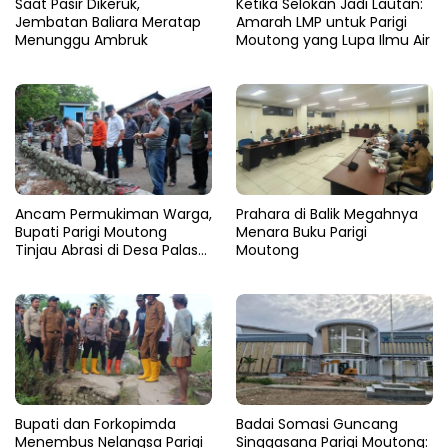
Saat Pasir Dikeruk,
Ketika Selokan Jadi Lautan:
Jembatan Baliara Meratap
Amarah LMP untuk Parigi
Menunggu Ambruk
Moutong yang Lupa Ilmu Air
Ancam Permukiman Warga,
Prahara di Balik Megahnya
Bupati Parigi Moutong
Menara Buku Parigi
Tinjau Abrasi di Desa Palasa
Moutong
dan Minta Penanganan
Cepat
​Bupati dan Forkopimda
Badai Somasi Guncang
Menembus Nelangsa Parigi
Singgasana Parigi Moutong: