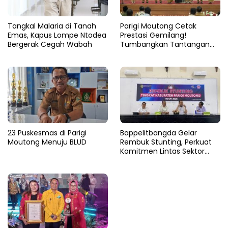
Tangkal Malaria di Tanah
Parigi Moutong Cetak
Emas, Kapus Lompe Ntodea
Prestasi Gemilang!
Bergerak Cegah Wabah
Tumbangkan Tantangan
Stunting, Parigi Moutong
Raih Peringkat II Terbaik se-
Sulteng 2024
23 Puskesmas di Parigi
Bappelitbangda Gelar
Moutong Menuju BLUD
Rembuk Stunting, Perkuat
Komitmen Lintas Sektor
untuk Tekan Angka Stunting