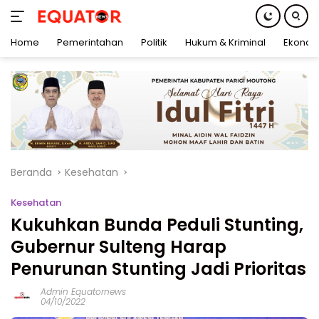
Home
Pemerintahan
Politik
Hukum & Kriminal
Ekonom
Langsung
ke
konten
Beranda
Kesehatan
Kesehatan
Kukuhkan Bunda Peduli Stunting,
Gubernur Sulteng Harap
Penurunan Stunting Jadi Prioritas
Admin Equatornews
04/10/2022