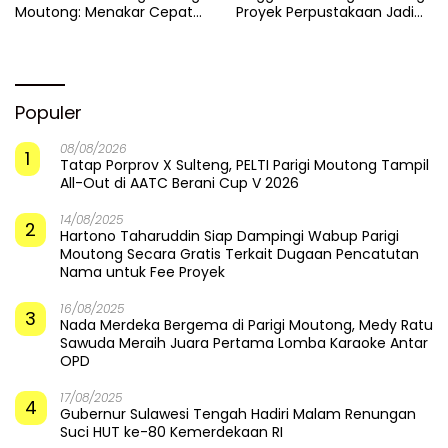
Moutong: Menakar Cepat
Proyek Perpustakaan Jadi
Pemulihan di Altar Sinergi
Api Dalam Sekam
Populer
08/08/2026
1
Tatap Porprov X Sulteng, PELTI Parigi Moutong Tampil
All-Out di AATC Berani Cup V 2026
14/08/2025
2
Hartono Taharuddin Siap Dampingi Wabup Parigi
Moutong Secara Gratis Terkait Dugaan Pencatutan
Nama untuk Fee Proyek
16/08/2025
3
Nada Merdeka Bergema di Parigi Moutong, Medy Ratu
Sawuda Meraih Juara Pertama Lomba Karaoke Antar
OPD
17/08/2025
4
Gubernur Sulawesi Tengah Hadiri Malam Renungan
Suci HUT ke-80 Kemerdekaan RI