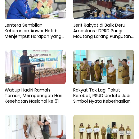
Lentera Sembilan
Jerit Rakyat di Balik Deru
Keberanian Anwar Hafid:
Ambulans : DPRD Parigi
Menjemput Harapan yang
Moutong Larang Pungutan
Tercecer di Tapal Batas
BBM, Tegaskan Layanan
Harus Gratis
Wabup Hadiri Ramah
Rakyat Tak Lagi Takut
Tamah, Memperingati Hari
Berobat, RSUD Undata Jadi
Kesehatan Nasional ke 61
Simbol Nyata Keberhasilan
Program Berani Sehat