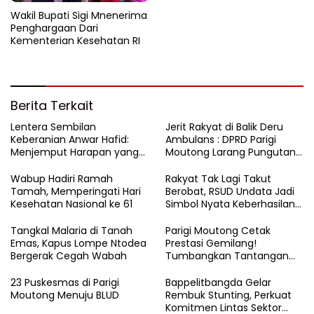
Wakil Bupati Sigi Mnenerima
Penghargaan Dari
Kementerian Kesehatan RI
Berita Terkait
Lentera Sembilan
Jerit Rakyat di Balik Deru
Keberanian Anwar Hafid:
Ambulans : DPRD Parigi
Menjemput Harapan yang
Moutong Larang Pungutan
Tercecer di Tapal Batas
BBM, Tegaskan Layanan
Harus Gratis
Wabup Hadiri Ramah
Rakyat Tak Lagi Takut
Tamah, Memperingati Hari
Berobat, RSUD Undata Jadi
Kesehatan Nasional ke 61
Simbol Nyata Keberhasilan
Program Berani Sehat
Tangkal Malaria di Tanah
Parigi Moutong Cetak
Emas, Kapus Lompe Ntodea
Prestasi Gemilang!
Bergerak Cegah Wabah
Tumbangkan Tantangan
Stunting, Parigi Moutong
Raih Peringkat II Terbaik se-
23 Puskesmas di Parigi
Bappelitbangda Gelar
Sulteng 2024
Moutong Menuju BLUD
Rembuk Stunting, Perkuat
Komitmen Lintas Sektor