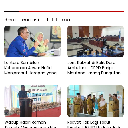
untuk Tekan Angka Stunting
Rekomendasi untuk kamu
Lentera Sembilan
Jerit Rakyat di Balik Deru
Keberanian Anwar Hafid:
Ambulans : DPRD Parigi
Menjemput Harapan yang
Moutong Larang Pungutan
Tercecer di Tapal Batas
BBM, Tegaskan Layanan
Harus Gratis
Wabup Hadiri Ramah
Rakyat Tak Lagi Takut
Tamah, Memperingati Hari
Berobat, RSUD Undata Jadi