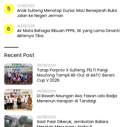
17/08/2025
5
Anak Sulteng Menatap Dunia: MoU Bersejarah Buka
Jalan ke Negeri Jerman
18/08/2025
6
Air Mata Bahagia Ribuan PPPK, SK yang Lama Dinanti
Akhirnya Tiba
Recent Post
08/08/2026
Tatap Porprov X Sulteng, PELTI Parigi
Moutong Tampil All-Out di AATC Berani
Cup V 2026
08/08/2026
Di Bawah Naungan Asa: Faisan Lelo Badja
Menenun Harapan di Tandaigi
06/08/2026
Saat Pasir Dikeruk, Jembatan Baliara
Meratap Menunggu Ambruk