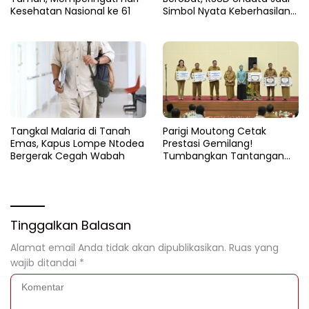
Kesehatan Nasional ke 61
Simbol Nyata Keberhasilan
Program Berani Sehat
Tangkal Malaria di Tanah
Parigi Moutong Cetak
Emas, Kapus Lompe Ntodea
Prestasi Gemilang!
Bergerak Cegah Wabah
Tumbangkan Tantangan
Stunting, Parigi Moutong
Raih Peringkat II Terbaik se-
Sulteng 2024
Tinggalkan Balasan
Alamat email Anda tidak akan dipublikasikan.
Ruas yang
wajib ditandai
*