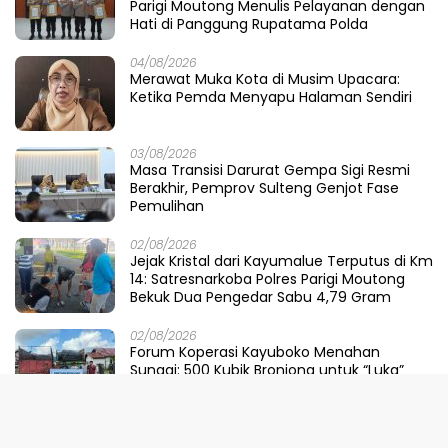
Parigi Moutong Menulis Pelayanan dengan
Hati di Panggung Rupatama Polda
04/08/2026
Merawat Muka Kota di Musim Upacara:
Ketika Pemda Menyapu Halaman Sendiri
03/08/2026
Masa Transisi Darurat Gempa Sigi Resmi
Berakhir, Pemprov Sulteng Genjot Fase
Pemulihan
02/08/2026
Jejak Kristal dari Kayumalue Terputus di Km
14: Satresnarkoba Polres Parigi Moutong
Bekuk Dua Pengedar Sabu 4,79 Gram
02/08/2026
Forum Koperasi Kayuboko Menahan
Sungai: 500 Kubik Bronjong untuk “Luka”
Desa Air Panas
31/07/2026
Dinilai Sepihak, Pemprov Sulteng Buka