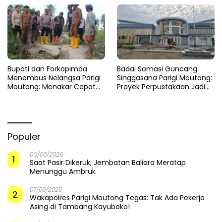
Cepat
​Bupati dan Forkopimda
Badai Somasi Guncang
Menembus Nelangsa Parigi
Singgasana Parigi Moutong:
Moutong: Menakar Cepat
Proyek Perpustakaan Jadi
Pemulihan di Altar Sinergi
Api Dalam Sekam
Populer
06/08/2026
1
Saat Pasir Dikeruk, Jembatan Baliara Meratap
Menunggu Ambruk
07/08/2025
2
Wakapolres Parigi Moutong Tegas: Tak Ada Pekerja
Asing di Tambang Kayuboko!