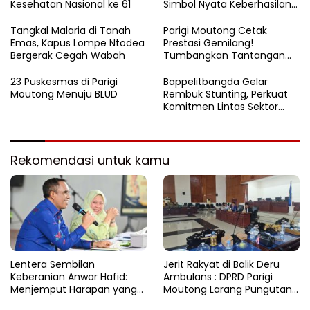
Kesehatan Nasional ke 61
Simbol Nyata Keberhasilan
Program Berani Sehat
Tangkal Malaria di Tanah
Parigi Moutong Cetak
Emas, Kapus Lompe Ntodea
Prestasi Gemilang!
Bergerak Cegah Wabah
Tumbangkan Tantangan
Stunting, Parigi Moutong
Raih Peringkat II Terbaik se-
23 Puskesmas di Parigi
Bappelitbangda Gelar
Sulteng 2024
Moutong Menuju BLUD
Rembuk Stunting, Perkuat
Komitmen Lintas Sektor
untuk Tekan Angka Stunting
Rekomendasi untuk kamu
Lentera Sembilan
Jerit Rakyat di Balik Deru
Keberanian Anwar Hafid:
Ambulans : DPRD Parigi
Menjemput Harapan yang
Moutong Larang Pungutan
Tercecer di Tapal Batas
BBM, Tegaskan Layanan