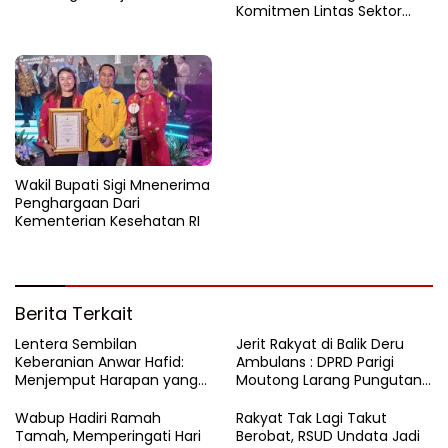
Komitmen Lintas Sektor
untuk Tekan Angka Stunting
Wakil Bupati Sigi Mnenerima
Penghargaan Dari
Kementerian Kesehatan RI
Berita Terkait
Lentera Sembilan
Jerit Rakyat di Balik Deru
Keberanian Anwar Hafid:
Ambulans : DPRD Parigi
Menjemput Harapan yang
Moutong Larang Pungutan
Tercecer di Tapal Batas
BBM, Tegaskan Layanan
Harus Gratis
Wabup Hadiri Ramah
Rakyat Tak Lagi Takut
Tamah, Memperingati Hari
Berobat, RSUD Undata Jadi