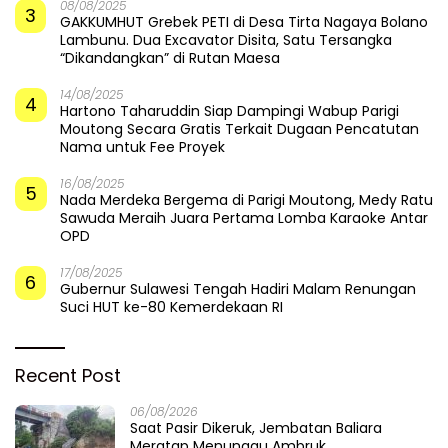
08/08/2025
3
GAKKUMHUT Grebek PETI di Desa Tirta Nagaya Bolano
Lambunu. Dua Excavator Disita, Satu Tersangka
“Dikandangkan” di Rutan Maesa
14/08/2025
4
Hartono Taharuddin Siap Dampingi Wabup Parigi
Moutong Secara Gratis Terkait Dugaan Pencatutan
Nama untuk Fee Proyek
16/08/2025
5
Nada Merdeka Bergema di Parigi Moutong, Medy Ratu
Sawuda Meraih Juara Pertama Lomba Karaoke Antar
OPD
17/08/2025
6
Gubernur Sulawesi Tengah Hadiri Malam Renungan
Suci HUT ke-80 Kemerdekaan RI
Recent Post
06/08/2026
Saat Pasir Dikeruk, Jembatan Baliara
Meratap Menunggu Ambruk