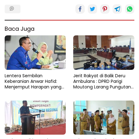
Baca Juga
Lentera Sembilan
Jerit Rakyat di Balik Deru
Keberanian Anwar Hafid:
Ambulans : DPRD Parigi
Menjemput Harapan yang
Moutong Larang Pungutan
Tercecer di Tapal Batas
BBM, Tegaskan Layanan
Harus Gratis