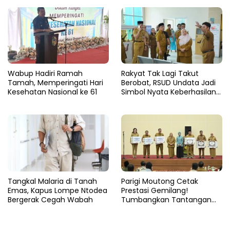
Harus Gratis
Wabup Hadiri Ramah
Rakyat Tak Lagi Takut
Tamah, Memperingati Hari
Berobat, RSUD Undata Jadi
Kesehatan Nasional ke 61
Simbol Nyata Keberhasilan
Program Berani Sehat
Tangkal Malaria di Tanah
Parigi Moutong Cetak
Emas, Kapus Lompe Ntodea
Prestasi Gemilang!
Bergerak Cegah Wabah
Tumbangkan Tantangan
Stunting, Parigi Moutong
Raih Peringkat II Terbaik se-
Sulteng 2024