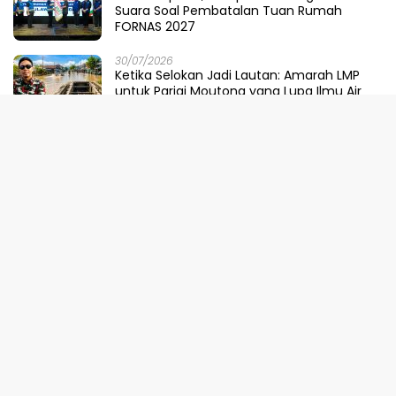
Suara Soal Pembatalan Tuan Rumah
FORNAS 2027
30/07/2026
Ketika Selokan Jadi Lautan: Amarah LMP
untuk Parigi Moutong yang Lupa Ilmu Air
29/07/2026
Meretas Jalan Mustika Hijau Berduri:
Faradiba Zaenong Rintis Gerbang Fuzhou
Untuk Hasil Bumi Sulteng
29/07/2026
​Menjaga Napas Laut Parigi: Polairud
Menenun Kesadaran di Ambang Ombak
Extrem
29/07/2026
Pemprov Sulteng, KPK, dan Kementerian
ATR/BPN Perkuat Sinergi Cegah Korupsi
Sektor Pertanahan