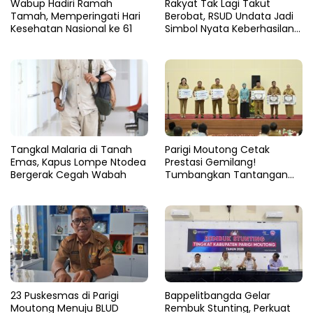
Wabup Hadiri Ramah
Rakyat Tak Lagi Takut
Tamah, Memperingati Hari
Berobat, RSUD Undata Jadi
Kesehatan Nasional ke 61
Simbol Nyata Keberhasilan
Program Berani Sehat
Tangkal Malaria di Tanah
Parigi Moutong Cetak
Emas, Kapus Lompe Ntodea
Prestasi Gemilang!
Bergerak Cegah Wabah
Tumbangkan Tantangan
Stunting, Parigi Moutong
Raih Peringkat II Terbaik se-
Sulteng 2024
23 Puskesmas di Parigi
Bappelitbangda Gelar
Moutong Menuju BLUD
Rembuk Stunting, Perkuat