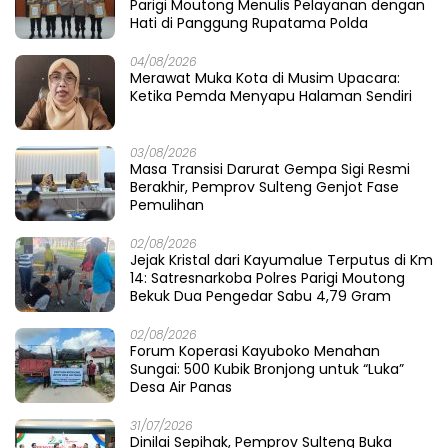
Parigi Moutong Menulis Pelayanan dengan
Hati di Panggung Rupatama Polda
04/08/2026
Merawat Muka Kota di Musim Upacara:
Ketika Pemda Menyapu Halaman Sendiri
03/08/2026
Masa Transisi Darurat Gempa Sigi Resmi
Berakhir, Pemprov Sulteng Genjot Fase
Pemulihan
02/08/2026
Jejak Kristal dari Kayumalue Terputus di Km
14: Satresnarkoba Polres Parigi Moutong
Bekuk Dua Pengedar Sabu 4,79 Gram
02/08/2026
Forum Koperasi Kayuboko Menahan
Sungai: 500 Kubik Bronjong untuk “Luka”
Desa Air Panas
31/07/2026
Dinilai Sepihak, Pemprov Sulteng Buka