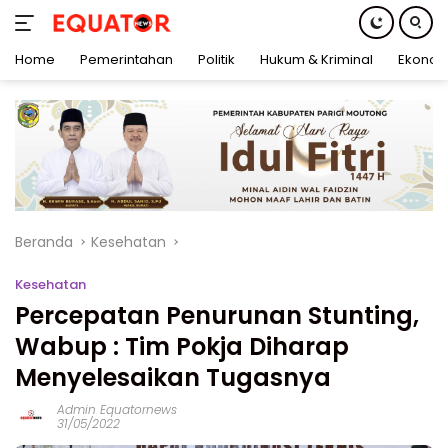
Home
Pemerintahan
Politik
Hukum & Kriminal
Ekonom
Langsung
ke
konten
Beranda
Kesehatan
Kesehatan
Percepatan Penurunan Stunting,
Wabup : Tim Pokja Diharap
Menyelesaikan Tugasnya
Admin Equatornews
31/05/2022