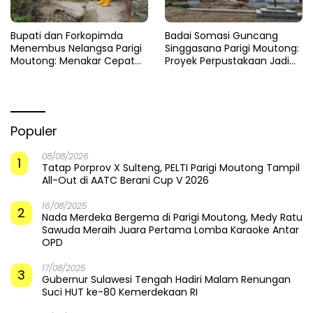
​Bupati dan Forkopimda
Badai Somasi Guncang
Menembus Nelangsa Parigi
Singgasana Parigi Moutong:
Moutong: Menakar Cepat
Proyek Perpustakaan Jadi
Pemulihan di Altar Sinergi
Api Dalam Sekam
Populer
08/08/2026
1
Tatap Porprov X Sulteng, PELTI Parigi Moutong Tampil
All-Out di AATC Berani Cup V 2026
16/08/2025
2
Nada Merdeka Bergema di Parigi Moutong, Medy Ratu
Sawuda Meraih Juara Pertama Lomba Karaoke Antar
OPD
17/08/2025
3
Gubernur Sulawesi Tengah Hadiri Malam Renungan
Suci HUT ke-80 Kemerdekaan RI