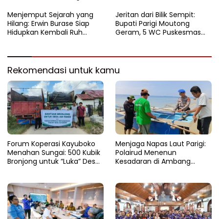
Luka Bumi Parigi
Menjemput Sejarah yang
Jeritan dari Bilik Sempit:
Hilang: Erwin Burase Siap
Bupati Parigi Moutong
Hidupkan Kembali Ruh
Geram, 5 WC Puskesmas
Lapangan Toraranga
Sausu Lumpuh Total
Menjadi Altar Suci dan Nadi
Kuliner Parigi
Rekomendasi untuk kamu
Forum Koperasi Kayuboko
​Menjaga Napas Laut Parigi:
Menahan Sungai: 500 Kubik
Polairud Menenun
Bronjong untuk “Luka” Desa
Kesadaran di Ambang
Air Panas
Ombak Extrem