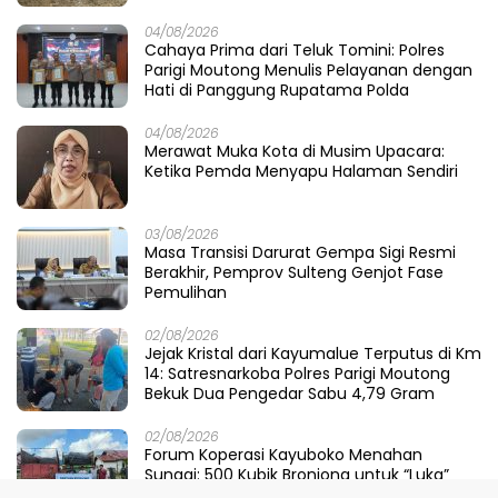
04/08/2026
Cahaya Prima dari Teluk Tomini: Polres
Parigi Moutong Menulis Pelayanan dengan
Hati di Panggung Rupatama Polda
04/08/2026
Merawat Muka Kota di Musim Upacara:
Ketika Pemda Menyapu Halaman Sendiri
03/08/2026
Masa Transisi Darurat Gempa Sigi Resmi
Berakhir, Pemprov Sulteng Genjot Fase
Pemulihan
02/08/2026
Jejak Kristal dari Kayumalue Terputus di Km
14: Satresnarkoba Polres Parigi Moutong
Bekuk Dua Pengedar Sabu 4,79 Gram
02/08/2026
Forum Koperasi Kayuboko Menahan
Sungai: 500 Kubik Bronjong untuk “Luka”
Desa Air Panas