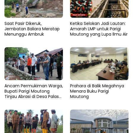
Saat Pasir Dikeruk,
Ketika Selokan Jadi Lautan:
Jembatan Baliara Meratap
Amarah LMP untuk Parigi
Menunggu Ambruk
Moutong yang Lupa Ilmu Air
Ancam Permukiman Warga,
Prahara di Balik Megahnya
Bupati Parigi Moutong
Menara Buku Parigi
Tinjau Abrasi di Desa Palasa
Moutong
dan Minta Penanganan
Cepat