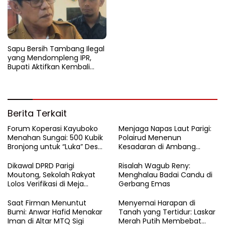
Sapu Bersih Tambang Ilegal
yang Mendompleng IPR,
Bupati Aktifkan Kembali
Satgas Tambang
Berita Terkait
Forum Koperasi Kayuboko
​Menjaga Napas Laut Parigi:
Menahan Sungai: 500 Kubik
Polairud Menenun
Bronjong untuk “Luka” Desa
Kesadaran di Ambang
Air Panas
Ombak Extrem
Dikawal DPRD Parigi
Risalah Wagub Reny:
Moutong, Sekolah Rakyat
Menghalau Badai Candu di
Lolos Verifikasi di Meja
Gerbang Emas
Kemensos
Saat Firman Menuntut
Menyemai Harapan di
Bumi: Anwar Hafid Menakar
Tanah yang Tertidur: Laskar
Iman di Altar MTQ Sigi
Merah Putih Membebat