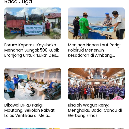
Baca Juga
Forum Koperasi Kayuboko
​Menjaga Napas Laut Parigi:
Menahan Sungai: 500 Kubik
Polairud Menenun
Bronjong untuk “Luka” Desa
Kesadaran di Ambang
Air Panas
Ombak Extrem
Dikawal DPRD Parigi
Risalah Wagub Reny:
Moutong, Sekolah Rakyat
Menghalau Badai Candu di
Lolos Verifikasi di Meja
Gerbang Emas
Kemensos