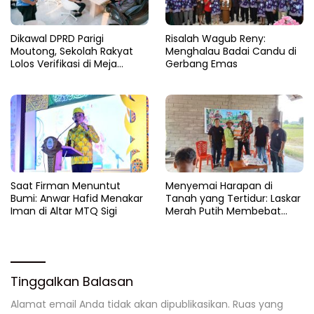
Dikawal DPRD Parigi
Risalah Wagub Reny:
Moutong, Sekolah Rakyat
Menghalau Badai Candu di
Lolos Verifikasi di Meja
Gerbang Emas
Kemensos
Saat Firman Menuntut
Menyemai Harapan di
Bumi: Anwar Hafid Menakar
Tanah yang Tertidur: Laskar
Iman di Altar MTQ Sigi
Merah Putih Membebat
Luka Bumi Parigi
Tinggalkan Balasan
Alamat email Anda tidak akan dipublikasikan.
Ruas yang