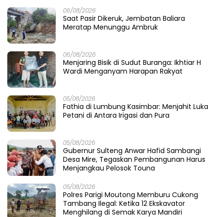
06/08/2026
Saat Pasir Dikeruk, Jembatan Baliara
Meratap Menunggu Ambruk
06/08/2026
Menjaring Bisik di Sudut Buranga: Ikhtiar H
Wardi Menganyam Harapan Rakyat
05/08/2026
Fathia di Lumbung Kasimbar: Menjahit Luka
Petani di Antara Irigasi dan Pura
05/08/2026
Gubernur Sulteng Anwar Hafid Sambangi
Desa Mire, Tegaskan Pembangunan Harus
Menjangkau Pelosok Touna
05/08/2026
Polres Parigi Moutong Memburu Cukong
Tambang Ilegal: Ketika 12 Ekskavator
Menghilang di Semak Karya Mandiri