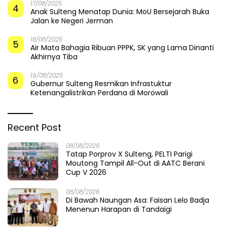
17/08/2025
4
Anak Sulteng Menatap Dunia: MoU Bersejarah Buka
Jalan ke Negeri Jerman
18/08/2025
5
Air Mata Bahagia Ribuan PPPK, SK yang Lama Dinanti
Akhirnya Tiba
19/08/2025
6
Gubernur Sulteng Resmikan Infrastuktur
Ketenangalistrikan Perdana di Morowali
Recent Post
08/08/2026
Tatap Porprov X Sulteng, PELTI Parigi
Moutong Tampil All-Out di AATC Berani
Cup V 2026
08/08/2026
Di Bawah Naungan Asa: Faisan Lelo Badja
Menenun Harapan di Tandaigi