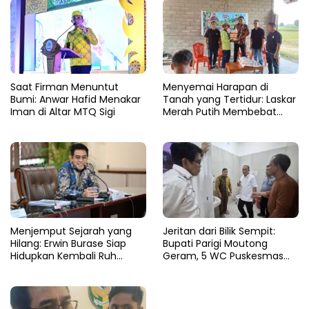
Saat Firman Menuntut
Menyemai Harapan di
Bumi: Anwar Hafid Menakar
Tanah yang Tertidur: Laskar
Iman di Altar MTQ Sigi
Merah Putih Membebat
Luka Bumi Parigi
Menjemput Sejarah yang
Jeritan dari Bilik Sempit:
Hilang: Erwin Burase Siap
Bupati Parigi Moutong
Hidupkan Kembali Ruh
Geram, 5 WC Puskesmas
Lapangan Toraranga
Sausu Lumpuh Total
Menjadi Altar Suci dan Nadi
Kuliner Parigi