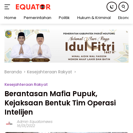
Home
Pemerintahan
Politik
Hukum & Kriminal
Ekonom
Langsung
ke
konten
Beranda
Kesejahteraan Rakyat
Kesejahteraan Rakyat
Berantasan Mafia Pupuk,
Kejaksaan Bentuk Tim Operasi
Intelijen
Admin Equatornews
16/01/2022