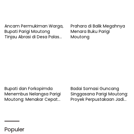
Ancam Permukiman Warga,
Prahara di Balik Megahnya
Bupati Parigi Moutong
Menara Buku Parigi
Tinjau Abrasi di Desa Palasa
Moutong
dan Minta Penanganan
Cepat
​Bupati dan Forkopimda
Badai Somasi Guncang
Menembus Nelangsa Parigi
Singgasana Parigi Moutong:
Moutong: Menakar Cepat
Proyek Perpustakaan Jadi
Pemulihan di Altar Sinergi
Api Dalam Sekam
Populer