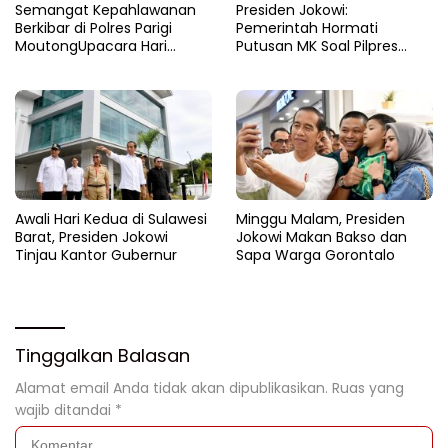
Semangat Kepahlawanan
Presiden Jokowi:
Berkibar di Polres Parigi
Pemerintah Hormati
MoutongUpacara Hari
Putusan MK Soal Pilpres
Pahlawan Penuhi Lapangan
yang Final dan Mengikat
dengan Nuansa Patriotisme
Awali Hari Kedua di Sulawesi
Minggu Malam, Presiden
Barat, Presiden Jokowi
Jokowi Makan Bakso dan
Tinjau Kantor Gubernur
Sapa Warga Gorontalo
Tinggalkan Balasan
Alamat email Anda tidak akan dipublikasikan.
Ruas yang
wajib ditandai
*