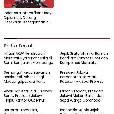
Indonesia Intensifkan Upaya
Diplomasi, Dorong
Deeskalasi Ketegangan di
Timur Tengah
Berita Terkait
Ikhtiar AKBP Hendrawan
Jejak Silaturahmi di Rumah
Merawat Nyala Pancasila di
Keadilan: Komnas HAM dan
Bumi Songulara Mombangu
Kompolnas Merajut
Pengawasan yang Lebih
Tegas
Semangat Kepahlawanan
Presiden Jokowi:
Berkibar di Polres Parigi
Pemerintah Hormati
MoutongUpacara Hari
Putusan MK Soal Pilpres
Pahlawan Penuhi Lapangan
yang Final dan Mengikat
dengan Nuansa Patriotisme
Awali Hari Kedua di Sulawesi
Minggu Malam, Presiden
Barat, Presiden Jokowi
Jokowi Makan Bakso dan
Tinjau Kantor Gubernur
Sapa Warga Gorontalo
Bertemu Tony Blair,
Indonesia-Apple Jajaki