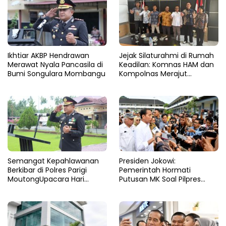
Ikhtiar AKBP Hendrawan
Jejak Silaturahmi di Rumah
Merawat Nyala Pancasila di
Keadilan: Komnas HAM dan
Bumi Songulara Mombangu
Kompolnas Merajut
Pengawasan yang Lebih
Tegas
Semangat Kepahlawanan
Presiden Jokowi:
Berkibar di Polres Parigi
Pemerintah Hormati
MoutongUpacara Hari
Putusan MK Soal Pilpres
Pahlawan Penuhi Lapangan
yang Final dan Mengikat
dengan Nuansa Patriotisme