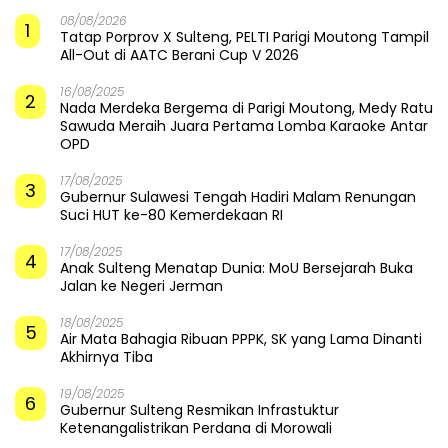
08/08/2026
1
Tatap Porprov X Sulteng, PELTI Parigi Moutong Tampil
All-Out di AATC Berani Cup V 2026
16/08/2025
2
Nada Merdeka Bergema di Parigi Moutong, Medy Ratu
Sawuda Meraih Juara Pertama Lomba Karaoke Antar
OPD
17/08/2025
3
Gubernur Sulawesi Tengah Hadiri Malam Renungan
Suci HUT ke-80 Kemerdekaan RI
17/08/2025
4
Anak Sulteng Menatap Dunia: MoU Bersejarah Buka
Jalan ke Negeri Jerman
18/08/2025
5
Air Mata Bahagia Ribuan PPPK, SK yang Lama Dinanti
Akhirnya Tiba
19/08/2025
6
Gubernur Sulteng Resmikan Infrastuktur
Ketenangalistrikan Perdana di Morowali