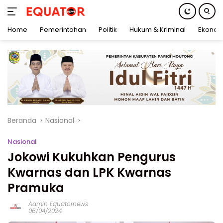
Home
Pemerintahan
Politik
Hukum & Kriminal
Ekonom
Langsung
ke
konten
Beranda
Nasional
Nasional
Jokowi Kukuhkan Pengurus
Kwarnas dan LPK Kwarnas
Pramuka
Admin Equatornews
06/04/2024