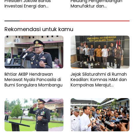
Presiden Jokowi Bahas
Peluang Pengembangan
Investasi Energi dan
Manufaktur dan
Percepatan Transformasi
Investasi Teknologi
Digital
Rekomendasi untuk kamu
Ikhtiar AKBP Hendrawan
Jejak Silaturahmi di Rumah
Merawat Nyala Pancasila di
Keadilan: Komnas HAM dan
Bumi Songulara Mombangu
Kompolnas Merajut
Pengawasan yang Lebih
Tegas