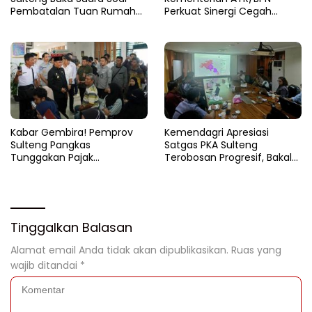
Pembatalan Tuan Rumah
Perkuat Sinergi Cegah
FORNAS 2027
Korupsi Sektor Pertanahan
Kabar Gembira! Pemprov
Kemendagri Apresiasi
Sulteng Pangkas
Satgas PKA Sulteng
Tunggakan Pajak
Terobosan Progresif, Bakal
Kendaraan Hingga 50
Dijadikan Pilot Project
Persen
Nasional
Tinggalkan Balasan
Alamat email Anda tidak akan dipublikasikan.
Ruas yang
wajib ditandai
*