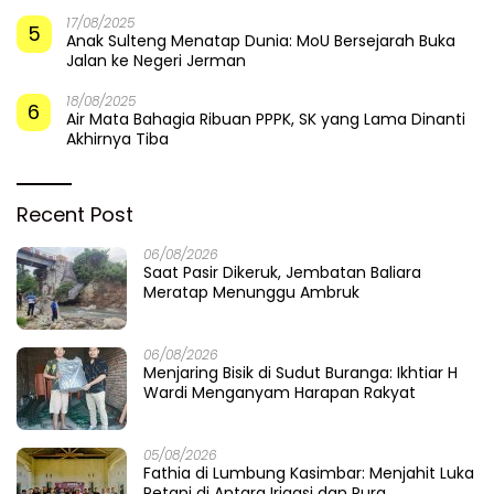
17/08/2025
5
Anak Sulteng Menatap Dunia: MoU Bersejarah Buka
Jalan ke Negeri Jerman
18/08/2025
6
Air Mata Bahagia Ribuan PPPK, SK yang Lama Dinanti
Akhirnya Tiba
Recent Post
06/08/2026
Saat Pasir Dikeruk, Jembatan Baliara
Meratap Menunggu Ambruk
06/08/2026
Menjaring Bisik di Sudut Buranga: Ikhtiar H
Wardi Menganyam Harapan Rakyat
05/08/2026
Fathia di Lumbung Kasimbar: Menjahit Luka
Petani di Antara Irigasi dan Pura