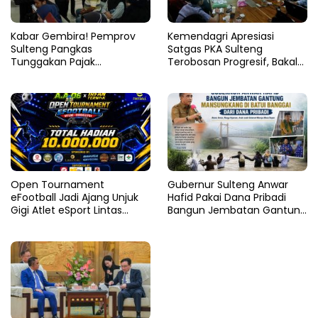
Kabar Gembira! Pemprov
Kemendagri Apresiasi
Sulteng Pangkas
Satgas PKA Sulteng
Tunggakan Pajak
Terobosan Progresif, Bakal
Kendaraan Hingga 50
Dijadikan Pilot Project
Persen
Nasional
Open Tournament
Gubernur Sulteng Anwar
eFootball Jadi Ajang Unjuk
Hafid Pakai Dana Pribadi
Gigi Atlet eSport Lintas
Bangun Jembatan Gantung
Kabupaten di Sulteng
di Batui Selatan