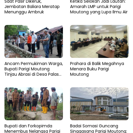
Saat Pasir Dikeruk,
Ketika Selokan Jadi Lautan:
Jembatan Baliara Meratap
Amarah LMP untuk Parigi
Menunggu Ambruk
Moutong yang Lupa Ilmu Air
Ancam Permukiman Warga,
Prahara di Balik Megahnya
Bupati Parigi Moutong
Menara Buku Parigi
Tinjau Abrasi di Desa Palasa
Moutong
dan Minta Penanganan
Cepat
​Bupati dan Forkopimda
Badai Somasi Guncang
Menembus Nelangsa Parigi
Singgasana Parigi Moutong: