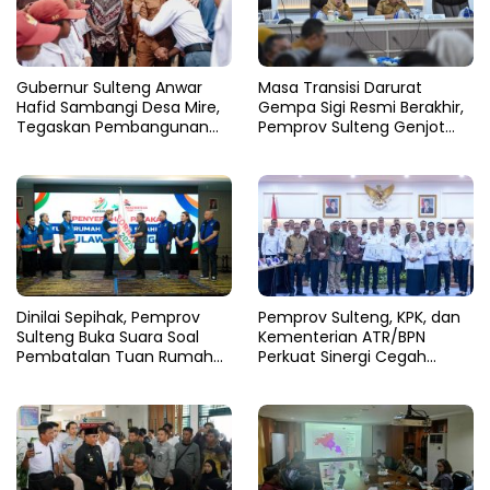
Gubernur Sulteng Anwar
Masa Transisi Darurat
Hafid Sambangi Desa Mire,
Gempa Sigi Resmi Berakhir,
Tegaskan Pembangunan
Pemprov Sulteng Genjot
Harus Menjangkau Pelosok
Fase Pemulihan
Touna
Dinilai Sepihak, Pemprov
Pemprov Sulteng, KPK, dan
Sulteng Buka Suara Soal
Kementerian ATR/BPN
Pembatalan Tuan Rumah
Perkuat Sinergi Cegah
FORNAS 2027
Korupsi Sektor Pertanahan