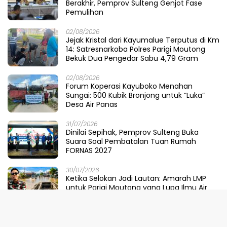
Berakhir, Pemprov Sulteng Genjot Fase
Pemulihan
02/08/2026
Jejak Kristal dari Kayumalue Terputus di Km
14: Satresnarkoba Polres Parigi Moutong
Bekuk Dua Pengedar Sabu 4,79 Gram
02/08/2026
Forum Koperasi Kayuboko Menahan
Sungai: 500 Kubik Bronjong untuk “Luka”
Desa Air Panas
31/07/2026
Dinilai Sepihak, Pemprov Sulteng Buka
Suara Soal Pembatalan Tuan Rumah
FORNAS 2027
30/07/2026
Ketika Selokan Jadi Lautan: Amarah LMP
untuk Parigi Moutong yang Lupa Ilmu Air
29/07/2026
Meretas Jalan Mustika Hijau Berduri: