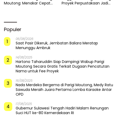
Moutong: Menakar Cepat
Proyek Perpustakaan Jadi
Pemulihan di Altar Sinergi
Api Dalam Sekam
Populer
06/08/2026
1
Saat Pasir Dikeruk, Jembatan Baliara Meratap
Menunggu Ambruk
14/08/2025
2
Hartono Taharuddin Siap Dampingi Wabup Parigi
Moutong Secara Gratis Terkait Dugaan Pencatutan
Nama untuk Fee Proyek
16/08/2025
3
Nada Merdeka Bergema di Parigi Moutong, Medy Ratu
Sawuda Meraih Juara Pertama Lomba Karaoke Antar
OPD
17/08/2025
4
Gubernur Sulawesi Tengah Hadiri Malam Renungan
Suci HUT ke-80 Kemerdekaan RI