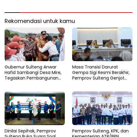
Kabupaten di Sulteng
di Batui Selatan
Rekomendasi untuk kamu
Gubernur Sulteng Anwar
Masa Transisi Darurat
Hafid Sambangi Desa Mire,
Gempa Sigi Resmi Berakhir,
Tegaskan Pembangunan
Pemprov Sulteng Genjot
Harus Menjangkau Pelosok
Fase Pemulihan
Touna
Dinilai Sepihak, Pemprov
Pemprov Sulteng, KPK, dan
Sulteng Buka Suara Soal
Kementerian ATR/BPN