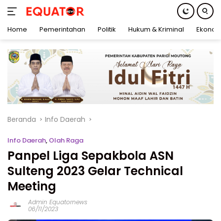
Home
Pemerintahan
Politik
Hukum & Kriminal
Ekonom
Langsung
ke
konten
Beranda
Info Daerah
Info Daerah
,
Olah Raga
Panpel Liga Sepakbola ASN
Sulteng 2023 Gelar Technical
Meeting
Admin Equatornews
06/11/2023