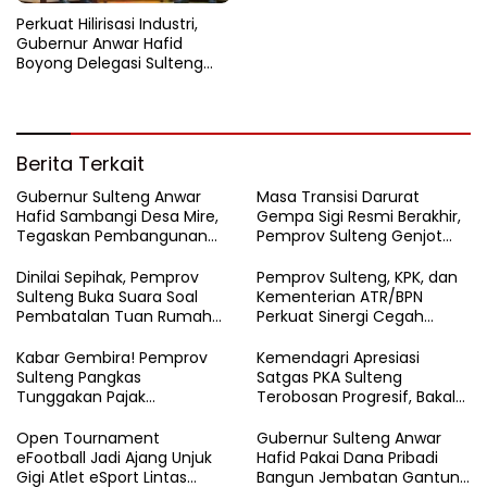
Perkuat Hilirisasi Industri,
Gubernur Anwar Hafid
Boyong Delegasi Sulteng
Jajaki Kemitraan Investasi di
Sichuan
Berita Terkait
Gubernur Sulteng Anwar
Masa Transisi Darurat
Hafid Sambangi Desa Mire,
Gempa Sigi Resmi Berakhir,
Tegaskan Pembangunan
Pemprov Sulteng Genjot
Harus Menjangkau Pelosok
Fase Pemulihan
Touna
Dinilai Sepihak, Pemprov
Pemprov Sulteng, KPK, dan
Sulteng Buka Suara Soal
Kementerian ATR/BPN
Pembatalan Tuan Rumah
Perkuat Sinergi Cegah
FORNAS 2027
Korupsi Sektor Pertanahan
Kabar Gembira! Pemprov
Kemendagri Apresiasi
Sulteng Pangkas
Satgas PKA Sulteng
Tunggakan Pajak
Terobosan Progresif, Bakal
Kendaraan Hingga 50
Dijadikan Pilot Project
Persen
Nasional
Open Tournament
Gubernur Sulteng Anwar
eFootball Jadi Ajang Unjuk
Hafid Pakai Dana Pribadi
Gigi Atlet eSport Lintas
Bangun Jembatan Gantung