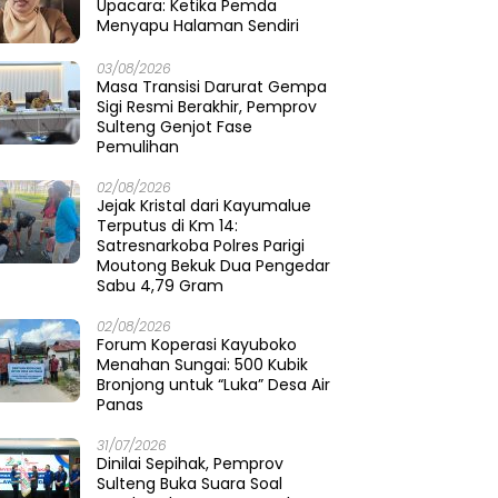
Upacara: Ketika Pemda
Menyapu Halaman Sendiri
03/08/2026
Masa Transisi Darurat Gempa
Sigi Resmi Berakhir, Pemprov
Sulteng Genjot Fase
Pemulihan
02/08/2026
Jejak Kristal dari Kayumalue
Terputus di Km 14:
Satresnarkoba Polres Parigi
Moutong Bekuk Dua Pengedar
Sabu 4,79 Gram
02/08/2026
Forum Koperasi Kayuboko
Menahan Sungai: 500 Kubik
Bronjong untuk “Luka” Desa Air
Panas
31/07/2026
Dinilai Sepihak, Pemprov
Sulteng Buka Suara Soal