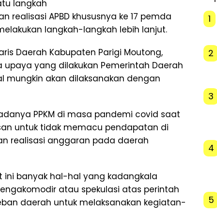
atu langkah
an realisasi APBD khususnya ke 17 pemda
1
elakukan langkah-langkah lebih lanjut.
aris Daerah Kabupaten Parigi Moutong,
2
 upaya yang dilakukan Pemerintah Daerah
mal mungkin akan dilaksanakan dengan
3
n adanya PPKM di masa pandemi covid saat
lasan untuk tidak memacu pendapatan di
an realisasi anggaran pada daerah
4
t ini banyak hal-hal yang kadangkala
gakomodir atau spekulasi atas perintah
5
beban daerah untuk melaksanakan kegiatan-