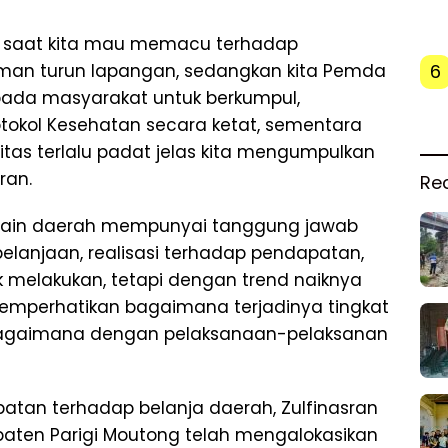
a saat kita mau memacu terhadap
6
man turun lapangan, sedangkan kita Pemda
ada masyarakat untuk berkumpul,
otokol Kesehatan secara ketat, sementara
tas terlalu padat jelas kita mengumpulkan
ran.
Re
sisi lain daerah mempunyai tanggung jawab
lanjaan, realisasi terhadap pendapatan,
melakukan, tetapi dengan trend naiknya
memperhatikan bagaimana terjadinya tingkat
 bagaimana dengan pelaksanaan-pelaksanan
atan terhadap belanja daerah, Zulfinasran
aten Parigi Moutong telah mengalokasikan