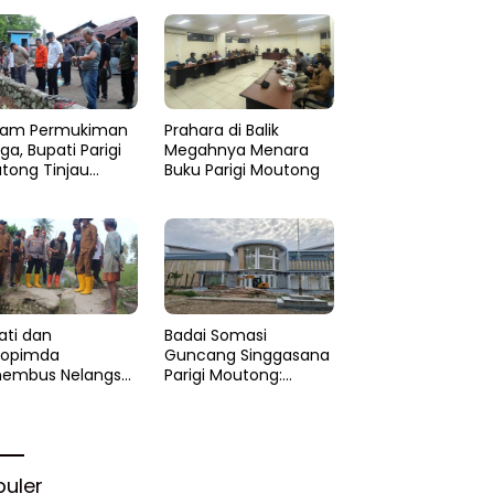
am Permukiman
Prahara di Balik
a, Bupati Parigi
Megahnya Menara
tong Tinjau
Buku Parigi Moutong
si di Desa Palasa
 Minta
anganan Cepat
ati dan
Badai Somasi
kopimda
Guncang Singgasana
embus Nelangsa
Parigi Moutong:
igi Moutong:
Proyek Perpustakaan
akar Cepat
Jadi Api Dalam
lihan di Altar
Sekam
rgi
puler