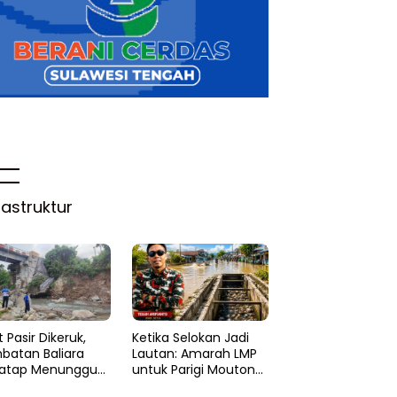
rastruktur
 Pasir Dikeruk,
Ketika Selokan Jadi
batan Baliara
Lautan: Amarah LMP
atap Menunggu
untuk Parigi Moutong
ruk
yang Lupa Ilmu Air