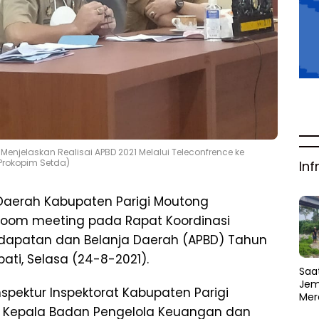
 Menjelaskan Realisai APBD 2021 Melalui Teleconfrence ke
 Prokopim Setda)
Inf
 Daerah Kabupaten Parigi Moutong
ti zoom meeting pada Rapat Koordinasi
endapatan dan Belanja Daerah (APBD) Tahun
ati, Selasa (24-8-2021).
Saat
Jem
spektur Inspektorat Kabupaten Parigi
Mer
Amb
an Kepala Badan Pengelola Keuangan dan