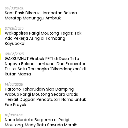
06/08/2026
Saat Pasir Dikeruk, Jembatan Baliara
Meratap Menunggu Ambruk
07/08/2025
Wakapolres Parigi Moutong Tegas: Tak
Ada Pekerja Asing di Tambang
Kayuboko!
08/08/2025
GAKKUMHUT Grebek PETI di Desa Tirta
Nagaya Bolano Lambunu. Dua Excavator
Disita, Satu Tersangka “Dikandangkan” di
Rutan Maesa
14/08/2025
Hartono Taharuddin Siap Dampingi
Wabup Parigi Moutong Secara Gratis
Terkait Dugaan Pencatutan Nama untuk
Fee Proyek
16/08/2025
Nada Merdeka Bergema di Parigi
Moutong, Medy Ratu Sawuda Meraih