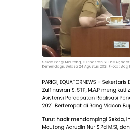
Sekda Parigi Moutong, Zulfinasran STTP MAP, saat
Kemendagri, Selasa 24 Agustus 2021. (Foto : Bag
PARIGI, EQUATORNEWS – Sekertaris
Zulfinasran S. STP, M.A.P mengiku
Asistensi Percepatan Realisasi P
2021. Bertempat di Rang Vidcon Bup
Turut hadir mendampingi Sekda, In
Moutong Adrudin Nur S.Pd M.Si, d