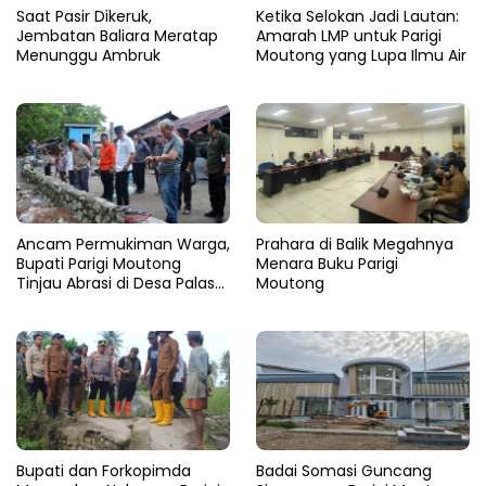
Saat Pasir Dikeruk,
Ketika Selokan Jadi Lautan:
Jembatan Baliara Meratap
Amarah LMP untuk Parigi
Menunggu Ambruk
Moutong yang Lupa Ilmu Air
Ancam Permukiman Warga,
Prahara di Balik Megahnya
Bupati Parigi Moutong
Menara Buku Parigi
Tinjau Abrasi di Desa Palasa
Moutong
dan Minta Penanganan
Cepat
​Bupati dan Forkopimda
Badai Somasi Guncang