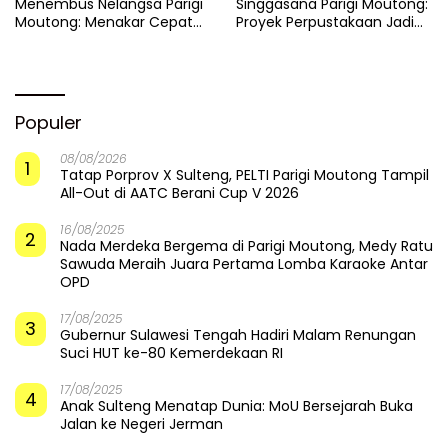
Menembus Nelangsa Parigi
Singgasana Parigi Moutong:
Moutong: Menakar Cepat
Proyek Perpustakaan Jadi
Pemulihan di Altar Sinergi
Api Dalam Sekam
Populer
08/08/2026
1
Tatap Porprov X Sulteng, PELTI Parigi Moutong Tampil
All-Out di AATC Berani Cup V 2026
16/08/2025
2
Nada Merdeka Bergema di Parigi Moutong, Medy Ratu
Sawuda Meraih Juara Pertama Lomba Karaoke Antar
OPD
17/08/2025
3
Gubernur Sulawesi Tengah Hadiri Malam Renungan
Suci HUT ke-80 Kemerdekaan RI
17/08/2025
4
Anak Sulteng Menatap Dunia: MoU Bersejarah Buka
Jalan ke Negeri Jerman