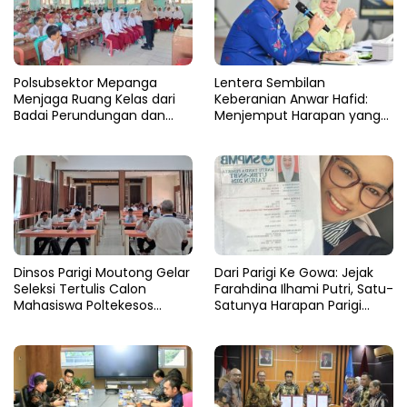
Polsubsektor Mepanga
Lentera Sembilan
Menjaga Ruang Kelas dari
Keberanian Anwar Hafid:
Badai Perundungan dan
Menjemput Harapan yang
Candu
Tercecer di Tapal Batas
Dinsos Parigi Moutong Gelar
Dari Parigi Ke Gowa: Jejak
Seleksi Tertulis Calon
Farahdina Ilhami Putri, Satu-
Mahasiswa Poltekesos
Satunya Harapan Parigi
Bandung Jalur Kerja Sama
Moutong Di Kampus
Polbangtan KEMENTAN RI