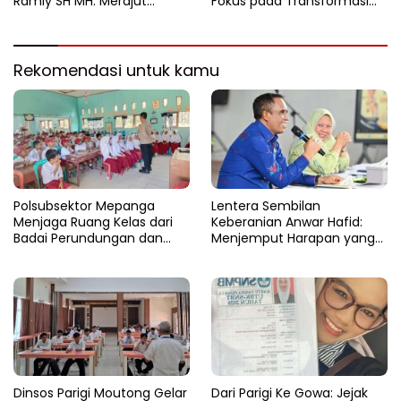
Ramly SH MH: Merajut
Fokus pada Transformasi
Tangan Melawan Gulita
Layanan dan Tata Kelola di
Narkoba di Tanah Kaili
Tahun 2026
Rekomendasi untuk kamu
Polsubsektor Mepanga
Lentera Sembilan
Menjaga Ruang Kelas dari
Keberanian Anwar Hafid:
Badai Perundungan dan
Menjemput Harapan yang
Candu
Tercecer di Tapal Batas
Dinsos Parigi Moutong Gelar
Dari Parigi Ke Gowa: Jejak