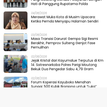
Hati di Panggung Rupatama Polda
04/08/2026
Merawat Muka Kota di Musim Upacara:
Ketika Pemda Menyapu Halaman Sendiri
03/08/2026
Masa Transisi Darurat Gempa Sigi Resmi
Berakhir, Pemprov Sulteng Genjot Fase
Pemulihan
02/08/2026
Jejak Kristal dari Kayumalue Terputus di Km
14: Satresnarkoba Polres Parigi Moutong
Bekuk Dua Pengedar Sabu 4,79 Gram
02/08/2026
Forum Koperasi Kayuboko Menahan
Sungai: 500 Kubik Bronjong untuk “Luka”
Desa Air Panas
31/07/2026
Dinilai Sepihak, Pemprov Sulteng Buka