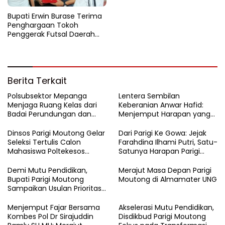
Bupati Erwin Burase Terima
Penghargaan Tokoh
Penggerak Futsal Daerah
Saat Gelar Futsal Antar
Pelajar
Berita Terkait
Polsubsektor Mepanga
Lentera Sembilan
Menjaga Ruang Kelas dari
Keberanian Anwar Hafid:
Badai Perundungan dan
Menjemput Harapan yang
Candu
Tercecer di Tapal Batas
Dinsos Parigi Moutong Gelar
Dari Parigi Ke Gowa: Jejak
Seleksi Tertulis Calon
Farahdina Ilhami Putri, Satu-
Mahasiswa Poltekesos
Satunya Harapan Parigi
Bandung Jalur Kerja Sama
Moutong Di Kampus
Polbangtan KEMENTAN RI
Demi Mutu Pendidikan,
Merajut Masa Depan Parigi
Bupati Parigi Moutong
Moutong di Almamater UNG
Sampaikan Usulan Prioritas
ke Kemendikdasmen
​Menjemput Fajar Bersama
Akselerasi Mutu Pendidikan,
Kombes Pol Dr Sirajuddin
Disdikbud Parigi Moutong