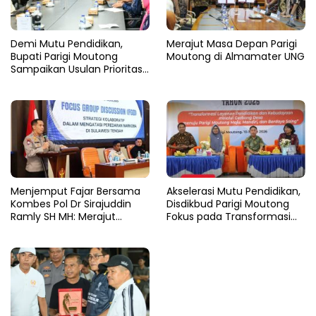
Demi Mutu Pendidikan,
Merajut Masa Depan Parigi
Bupati Parigi Moutong
Moutong di Almamater UNG
Sampaikan Usulan Prioritas
ke Kemendikdasmen
​Menjemput Fajar Bersama
Akselerasi Mutu Pendidikan,
Kombes Pol Dr Sirajuddin
Disdikbud Parigi Moutong
Ramly SH MH: Merajut
Fokus pada Transformasi
Tangan Melawan Gulita
Layanan dan Tata Kelola di
Narkoba di Tanah Kaili
Tahun 2026