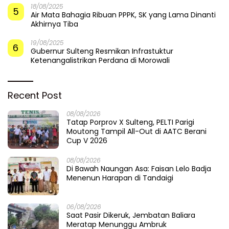
18/08/2025
5
Air Mata Bahagia Ribuan PPPK, SK yang Lama Dinanti
Akhirnya Tiba
19/08/2025
6
Gubernur Sulteng Resmikan Infrastuktur
Ketenangalistrikan Perdana di Morowali
Recent Post
08/08/2026
Tatap Porprov X Sulteng, PELTI Parigi
Moutong Tampil All-Out di AATC Berani
Cup V 2026
08/08/2026
Di Bawah Naungan Asa: Faisan Lelo Badja
Menenun Harapan di Tandaigi
06/08/2026
Saat Pasir Dikeruk, Jembatan Baliara
Meratap Menunggu Ambruk