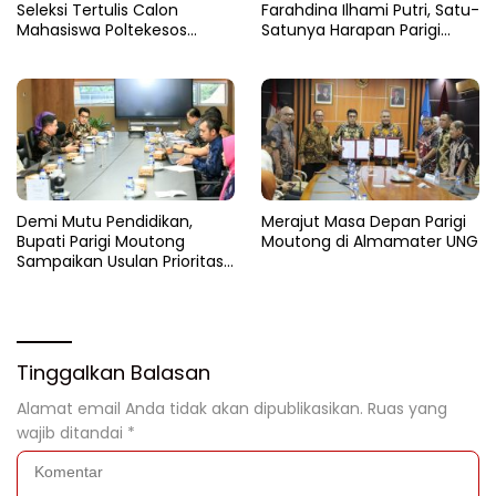
Seleksi Tertulis Calon
Farahdina Ilhami Putri, Satu-
Mahasiswa Poltekesos
Satunya Harapan Parigi
Bandung Jalur Kerja Sama
Moutong Di Kampus
Polbangtan KEMENTAN RI
Demi Mutu Pendidikan,
Merajut Masa Depan Parigi
Bupati Parigi Moutong
Moutong di Almamater UNG
Sampaikan Usulan Prioritas
ke Kemendikdasmen
Tinggalkan Balasan
Alamat email Anda tidak akan dipublikasikan.
Ruas yang
wajib ditandai
*