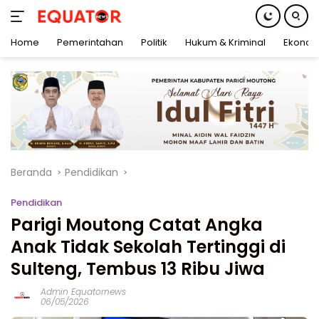
Home
Pemerintahan
Politik
Hukum & Kriminal
Ekonom
Langsung
ke
konten
Beranda
Pendidikan
Pendidikan
Parigi Moutong Catat Angka
Anak Tidak Sekolah Tertinggi di
Sulteng, Tembus 13 Ribu Jiwa
Admin Equatornews
06/05/2026