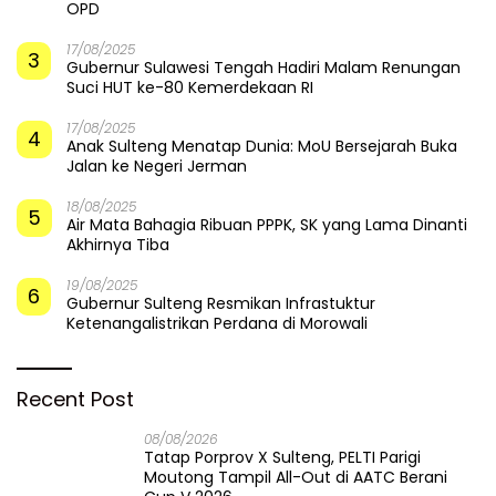
OPD
17/08/2025
3
Gubernur Sulawesi Tengah Hadiri Malam Renungan
Suci HUT ke-80 Kemerdekaan RI
17/08/2025
4
Anak Sulteng Menatap Dunia: MoU Bersejarah Buka
Jalan ke Negeri Jerman
18/08/2025
5
Air Mata Bahagia Ribuan PPPK, SK yang Lama Dinanti
Akhirnya Tiba
19/08/2025
6
Gubernur Sulteng Resmikan Infrastuktur
Ketenangalistrikan Perdana di Morowali
Recent Post
08/08/2026
Tatap Porprov X Sulteng, PELTI Parigi
Moutong Tampil All-Out di AATC Berani