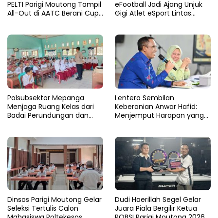
PELTI Parigi Moutong Tampil
eFootball Jadi Ajang Unjuk
All-Out di AATC Berani Cup
Gigi Atlet eSport Lintas
V 2026
Kabupaten di Sulteng
Polsubsektor Mepanga
Lentera Sembilan
Menjaga Ruang Kelas dari
Keberanian Anwar Hafid:
Badai Perundungan dan
Menjemput Harapan yang
Candu
Tercecer di Tapal Batas
Dinsos Parigi Moutong Gelar
Dudi Haerillah Segel Gelar
Seleksi Tertulis Calon
Juara Piala Bergilir Ketua
Mahasiswa Poltekesos
POBSI Parigi Moutong 2026