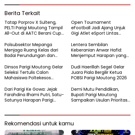
Berita Terkait
Tatap Porprov X Sulteng,
Open Tournament
PELTI Parigi Moutong Tampil
eFootball Jadi Ajang Unjuk
All-Out di AATC Berani Cup
Gigi Atlet eSport Lintas
V 2026
Kabupaten di Sulteng
Polsubsektor Mepanga
Lentera Sembilan
Menjaga Ruang Kelas dari
Keberanian Anwar Hafid:
Badai Perundungan dan
Menjemput Harapan yang
Candu
Tercecer di Tapal Batas
Dinsos Parigi Moutong Gelar
Dudi Haerillah Segel Gelar
Seleksi Tertulis Calon
Juara Piala Bergilir Ketua
Mahasiswa Poltekesos
POBSI Parigi Moutong 2026
Bandung Jalur Kerja Sama
Dari Parigi Ke Gowa: Jejak
Demi Mutu Pendidikan,
Farahdina Ilhami Putri, Satu-
Bupati Parigi Moutong
Satunya Harapan Parigi
Sampaikan Usulan Prioritas
Moutong Di Kampus
ke Kemendikdasmen
Polbangtan KEMENTAN RI
Rekomendasi untuk kamu