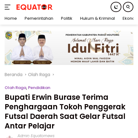
Home
Pemerintahan
Politik
Hukum & Kriminal
Ekonom
Langsung
ke
konten
Beranda
Olah Raga
Olah Raga
,
Pendidikan
Bupati Erwin Burase Terima
Penghargaan Tokoh Penggerak
Futsal Daerah Saat Gelar Futsal
Antar Pelajar
Admin Equatornews