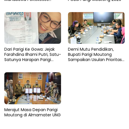
Bandung Jalur Kerja Sama
Dari Parigi Ke Gowa: Jejak
Demi Mutu Pendidikan,
Farahdina Ilhami Putri, Satu-
Bupati Parigi Moutong
Satunya Harapan Parigi
Sampaikan Usulan Prioritas
Moutong Di Kampus
ke Kemendikdasmen
Polbangtan KEMENTAN RI
Merajut Masa Depan Parigi
Moutong di Almamater UNG