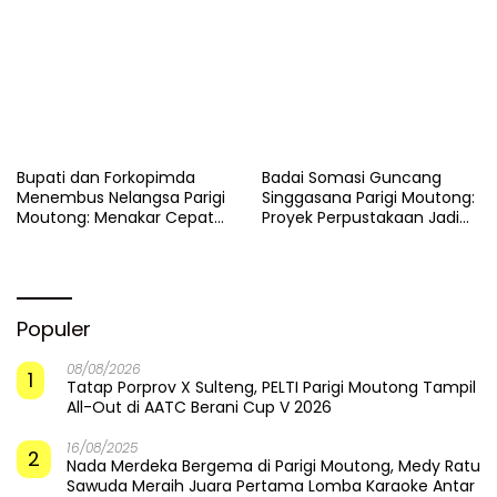
dan Minta Penanganan
Cepat
​Bupati dan Forkopimda
Badai Somasi Guncang
Menembus Nelangsa Parigi
Singgasana Parigi Moutong:
Moutong: Menakar Cepat
Proyek Perpustakaan Jadi
Pemulihan di Altar Sinergi
Api Dalam Sekam
Populer
08/08/2026
1
Tatap Porprov X Sulteng, PELTI Parigi Moutong Tampil
All-Out di AATC Berani Cup V 2026
16/08/2025
2
Nada Merdeka Bergema di Parigi Moutong, Medy Ratu
Sawuda Meraih Juara Pertama Lomba Karaoke Antar