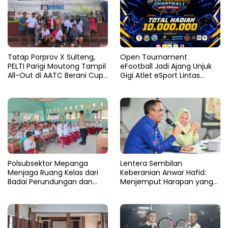
Tatap Porprov X Sulteng,
Open Tournament
PELTI Parigi Moutong Tampil
eFootball Jadi Ajang Unjuk
All-Out di AATC Berani Cup
Gigi Atlet eSport Lintas
V 2026
Kabupaten di Sulteng
Polsubsektor Mepanga
Lentera Sembilan
Menjaga Ruang Kelas dari
Keberanian Anwar Hafid:
Badai Perundungan dan
Menjemput Harapan yang
Candu
Tercecer di Tapal Batas