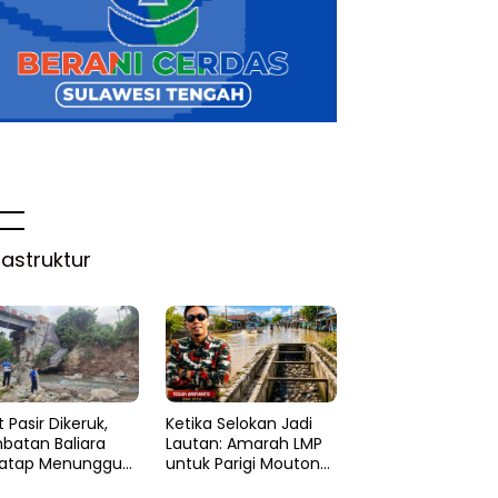
rastruktur
 Pasir Dikeruk,
Ketika Selokan Jadi
batan Baliara
Lautan: Amarah LMP
atap Menunggu
untuk Parigi Moutong
ruk
yang Lupa Ilmu Air