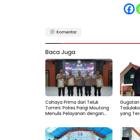
Komentar
Baca Juga
Cahaya Prima dari Teluk
Gugatan
Tomini: Polres Parigi Moutong
Tadulak
Menulis Pelayanan dengan
yang Ter
Hati di Panggung Rupatama
Tambang
Polda