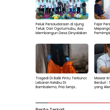
Peluk Persaudaraan di Ujung
Fajar Per
Teluk: Dari Ogotumubu, Asa
Mepanga:
Membangun Desa Dinyalakan
Pemimpi
Hati
Tragedi Di Balik Pintu Terkunci:
Mawar Kri
Lebaran Kelabu Di
Berduri :
Bambalemo, Pria Senja
yang Ale
Ditemukan Tak Bernyawa
Berita Terkait