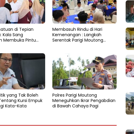
satuan di Tepian
​Membasuh Rindu di Hari
 Kala Sang
Kemenangan : Langkah
n Membuka Pintu
Serentak Parigi Moutong
Menenun Silaturahmi
tik yang Tak Boleh
Polres Parigi Moutong
 Tentang Kursi Empuk
Meneguhkan Ikrar Pengabdian
rgi Kata-Kata
di Bawah Cahaya Pagi