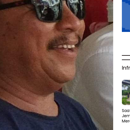
Inf
Saat
Jem
Mer
Amb