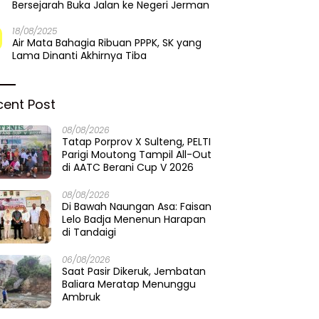
Bersejarah Buka Jalan ke Negeri Jerman
18/08/2025
Air Mata Bahagia Ribuan PPPK, SK yang
Lama Dinanti Akhirnya Tiba
cent Post
08/08/2026
Tatap Porprov X Sulteng, PELTI
Parigi Moutong Tampil All-Out
di AATC Berani Cup V 2026
08/08/2026
Di Bawah Naungan Asa: Faisan
Lelo Badja Menenun Harapan
di Tandaigi
06/08/2026
Saat Pasir Dikeruk, Jembatan
Baliara Meratap Menunggu
Ambruk