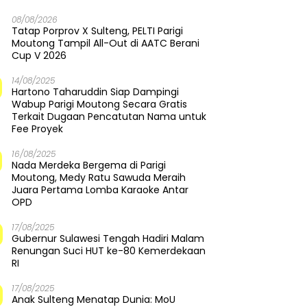
08/08/2026
Tatap Porprov X Sulteng, PELTI Parigi
Moutong Tampil All-Out di AATC Berani
Cup V 2026
14/08/2025
Hartono Taharuddin Siap Dampingi
Wabup Parigi Moutong Secara Gratis
Terkait Dugaan Pencatutan Nama untuk
Fee Proyek
16/08/2025
Nada Merdeka Bergema di Parigi
Moutong, Medy Ratu Sawuda Meraih
Juara Pertama Lomba Karaoke Antar
OPD
17/08/2025
Gubernur Sulawesi Tengah Hadiri Malam
Renungan Suci HUT ke-80 Kemerdekaan
RI
17/08/2025
Anak Sulteng Menatap Dunia: MoU