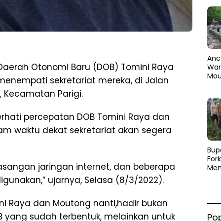
Anc
 Daerah Otonomi Baru (DOB) Tomini Raya
Warg
Mou
enempati sekretariat mereka, di Jalan
Abra
, Kecamatan Parigi.
dan
Pen
erhati percepatan DOB Tomini Raya dan
 waktu dekat sekretariat akan segera
​Bup
For
sangan jaringan internet, dan beberapa
Men
Par
digunakan,” ujarnya, Selasa (8/3/2022).
Men
Pemu
ni Raya dan Moutong nanti,hadir bukan
Sine
B yang sudah terbentuk, melainkan untuk
Po