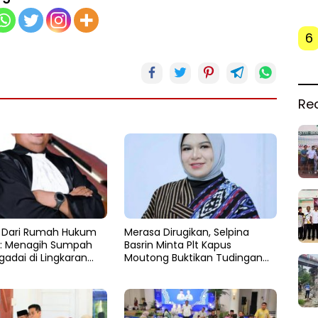
6
Re
 Dari Rumah Hukum
Merasa Dirugikan, Selpina
o: Menagih Sumpah
Basrin Minta Plt Kapus
gadai di Lingkaran
Moutong Buktikan Tudingan
 Parigi Moutong
Soal Aliran Dana Tambang