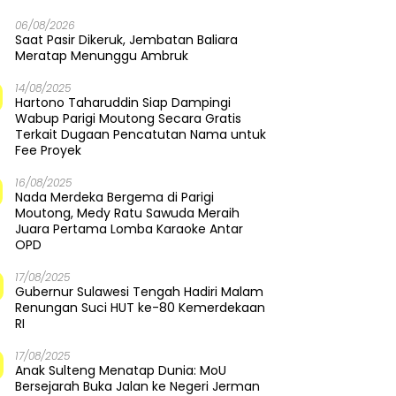
06/08/2026
Saat Pasir Dikeruk, Jembatan Baliara
Meratap Menunggu Ambruk
14/08/2025
Hartono Taharuddin Siap Dampingi
Wabup Parigi Moutong Secara Gratis
Terkait Dugaan Pencatutan Nama untuk
Fee Proyek
16/08/2025
Nada Merdeka Bergema di Parigi
Moutong, Medy Ratu Sawuda Meraih
Juara Pertama Lomba Karaoke Antar
OPD
17/08/2025
Gubernur Sulawesi Tengah Hadiri Malam
Renungan Suci HUT ke-80 Kemerdekaan
RI
17/08/2025
Anak Sulteng Menatap Dunia: MoU
Bersejarah Buka Jalan ke Negeri Jerman