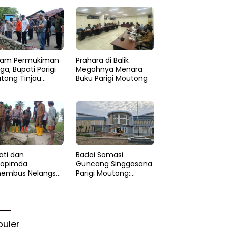
am Permukiman
Prahara di Balik
a, Bupati Parigi
Megahnya Menara
tong Tinjau
Buku Parigi Moutong
si di Desa Palasa
 Minta
anganan Cepat
ati dan
Badai Somasi
kopimda
Guncang Singgasana
embus Nelangsa
Parigi Moutong:
igi Moutong:
Proyek Perpustakaan
akar Cepat
Jadi Api Dalam
lihan di Altar
Sekam
rgi
puler