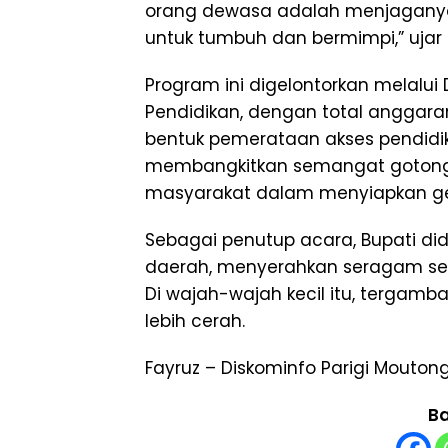
orang dewasa adalah menjaganya
untuk tumbuh dan bermimpi,” ujar 
Program ini digelontorkan melalu
Pendidikan, dengan total anggaran
bentuk pemerataan akses pendidi
membangkitkan semangat gotong r
masyarakat dalam menyiapkan ge
Sebagai penutup acara, Bupati di
daerah, menyerahkan seragam sec
Di wajah-wajah kecil itu, tergam
lebih cerah.
Fayruz – Diskominfo Parigi Mouton
Ba