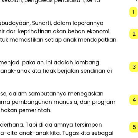
 sekolah, pengawas pendidikan, serta
1
Kebudayaan, Sunarti, dalam laporannya
ir dari keprihatinan akan beban ekonomi
2
untuk memastikan setiap anak mendapatkan
t menjadi pakaian, ini adalah lambang
3
ak-anak kita tidak berjalan sendirian di
Burase, dalam sambutannya menegaskan
4
utama pembangunan manusia, dan program
ihakan pemerintah.
ederhana. Tapi di dalamnya tersimpan
5
a-cita anak-anak kita. Tugas kita sebagai