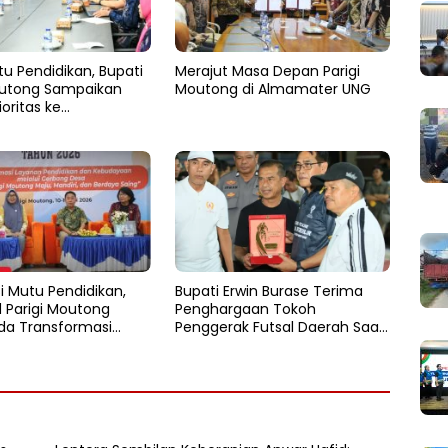
u Pendidikan, Bupati
Merajut Masa Depan Parigi
outong Sampaikan
Moutong di Almamater UNG
ioritas ke
kdasmen
i Mutu Pendidikan,
Bupati Erwin Burase Terima
d Parigi Moutong
Penghargaan Tokoh
da Transformasi
Penggerak Futsal Daerah Saat
dan Tata Kelola di
Gelar Futsal Antar Pelajar
026