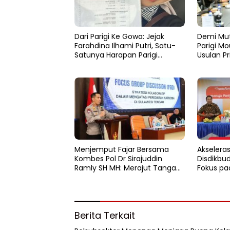
Dari Parigi Ke Gowa: Jejak
Demi Mut
Farahdina Ilhami Putri, Satu-
Parigi M
Satunya Harapan Parigi
Usulan Pr
Moutong Di Kampus
Kemendi
Polbangtan KEMENTAN RI
​Menjemput Fajar Bersama
Akseleras
Kombes Pol Dr Sirajuddin
Disdikbu
Ramly SH MH: Merajut Tangan
Fokus pa
Melawan Gulita Narkoba di
Layanan 
Tanah Kaili
Tahun 2
Berita Terkait