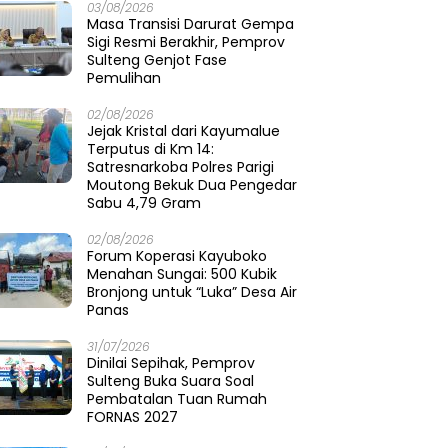
03/08/2026
Masa Transisi Darurat Gempa
Sigi Resmi Berakhir, Pemprov
Sulteng Genjot Fase
Pemulihan
02/08/2026
Jejak Kristal dari Kayumalue
Terputus di Km 14:
Satresnarkoba Polres Parigi
Moutong Bekuk Dua Pengedar
Sabu 4,79 Gram
02/08/2026
Forum Koperasi Kayuboko
Menahan Sungai: 500 Kubik
Bronjong untuk “Luka” Desa Air
Panas
31/07/2026
Dinilai Sepihak, Pemprov
Sulteng Buka Suara Soal
Pembatalan Tuan Rumah
FORNAS 2027