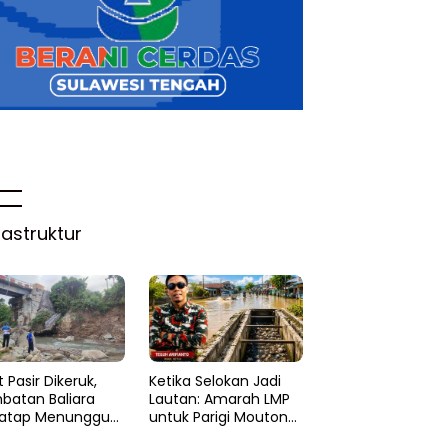
rastruktur
 Pasir Dikeruk,
Ketika Selokan Jadi
batan Baliara
Lautan: Amarah LMP
atap Menunggu
untuk Parigi Moutong
ruk
yang Lupa Ilmu Air