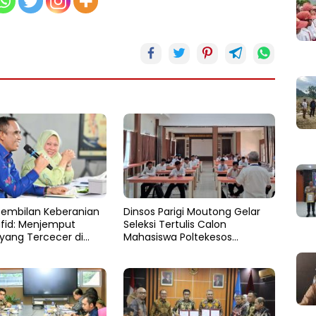
Sembilan Keberanian
Dinsos Parigi Moutong Gelar
fid: Menjemput
Seleksi Tertulis Calon
yang Tercecer di
Mahasiswa Poltekesos
tas
Bandung Jalur Kerja Sama