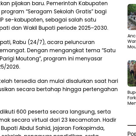
tkan pijakan baru. Pemerintah Kabupaten
 program “Seragam Sekolah Gratis” bagi
MP se-kabupaten, sebagai salah satu
upati dan Wakil Bupati periode 2025–2030.
Anc
Warg
pati, Rabu (24/7), acara peluncuran
Mou
semangat. Dengan mengangkat tema “Satu
Abra
dan
Parigi Moutong”, program ini menyasar
Pen
25/2026.
lah tersedia dan mulai disalurkan saat hari
ibusikan secara bertahap hingga pertengahan
​Bup
For
Men
Par
 diikuti 600 peserta secara langsung, serta
Men
ak secara virtual dari 23 kecamatan. Hadir
Pemu
Sine
upati Abdul Sahid, jajaran Forkopimda,
Po