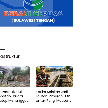
rastruktur
 Pasir Dikeruk,
Ketika Selokan Jadi
batan Baliara
Lautan: Amarah LMP
atap Menunggu
untuk Parigi Moutong
ruk
yang Lupa Ilmu Air