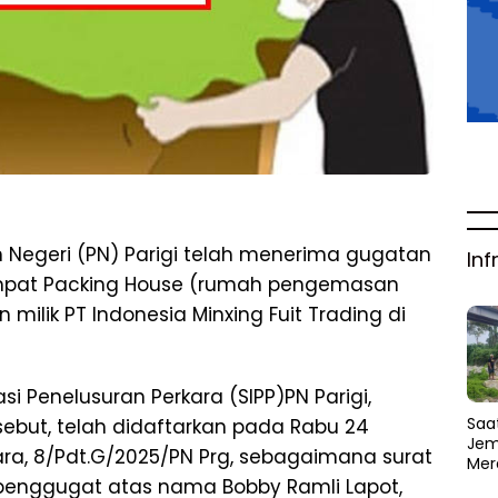
 Negeri (PN) Parigi telah menerima gugatan
Inf
tempat Packing House (rumah pengemasan
ilik PT Indonesia Minxing Fuit Trading di
i Penelusuran Perkara (SIPP)PN Parigi,
Saat
but, telah didaftarkan pada Rabu 24
Jem
ara, 8/Pdt.G/2025/PN Prg, sebagaimana surat
Mer
Amb
penggugat atas nama Bobby Ramli Lapot,