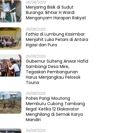
06/08/2026
Menjaring Bisik di Sudut
Buranga: Ikhtiar H Wardi
Menganyam Harapan Rakyat
05/08/2026
Fathia di Lumbung Kasimbar:
Menjahit Luka Petani di Antara
Irigasi dan Pura
05/08/2026
Gubernur Sulteng Anwar Hafid
Sambangi Desa Mire,
Tegaskan Pembangunan
Harus Menjangkau Pelosok
Touna
05/08/2026
Polres Parigi Moutong
Memburu Cukong Tambang
Ilegal: Ketika 12 Ekskavator
Menghilang di Semak Karya
Mandiri
04/08/2026