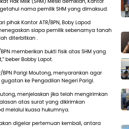
ikat Hak Milik (SHM) Meski demikian, Kantor
ngetahui nama pemilik SHM yang dimaksud.
ari pihak Kantor ATR/BPN, Boby Lapod
menegaskan siapa pemilik sebenarnya tanah
ah diterbitkan .
R/BPN memberikan bukti fisik atas SHM yang
,” beber Bobby Lapot.
TR/BPN Parigi Moutong, menyarankan agar
gugatan ke Pengadilan Negeri Parigi.
Moutong, menjelaskan jika telah mengirimkan
alasan atas surat yang dikirimkan
od melalui kuasa hukumnya.
i akan digelar pertemuan kembali, antara