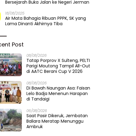
Bersejarah Buka Jalan ke Negeri Jerman
18/08/2025
Air Mata Bahagia Ribuan PPPK, SK yang
Lama Dinanti Akhirnya Tiba
cent Post
08/08/2026
Tatap Porprov X Sulteng, PELTI
Parigi Moutong Tampil All-Out
di AATC Berani Cup V 2026
08/08/2026
Di Bawah Naungan Asa: Faisan
Lelo Badja Menenun Harapan
di Tandaigi
06/08/2026
Saat Pasir Dikeruk, Jembatan
Baliara Meratap Menunggu
Ambruk