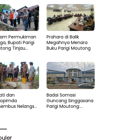
am Permukiman
Prahara di Balik
a, Bupati Parigi
Megahnya Menara
tong Tinjau
Buku Parigi Moutong
si di Desa Palasa
 Minta
anganan Cepat
ati dan
Badai Somasi
kopimda
Guncang Singgasana
embus Nelangsa
Parigi Moutong:
igi Moutong:
Proyek Perpustakaan
akar Cepat
Jadi Api Dalam
lihan di Altar
Sekam
rgi
puler