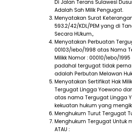
Di Jalan Terans Sulawesi Dusun
Adalah Sah Milik Pengugat.
Menyatakan Surat Keterangan
593.2/42/KDL/PEM yang di Ta
Secara HUkum.,
Menyatakan Perbuatan Tergugat
00103/lebo/1998 atas Nama Te
Milikk Nomor : 00010/lebo/19
padahal tergugat tidak pern
adalah Perbutan Melawan Huk
Menyatakan Sertifikat Hak Mil
Tergugat Lingga Yoewono dan S
atas nama Tergugat Lingga Y
kekuatan hukum yang mengika
Menghukum Turut Tergugat Tu
Menghukum Tergugat Untuk m
ATAU :