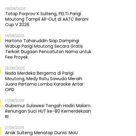
08/08/2026
Tatap Porprov X Sulteng, PELTI Parigi
Moutong Tampil All-Out di AATC Berani
Cup V 2026
14/08/2025
Hartono Taharuddin Siap Dampingi
Wabup Parigi Moutong Secara Gratis
Terkait Dugaan Pencatutan Nama untuk
Fee Proyek
16/08/2025
Nada Merdeka Bergema di Parigi
Moutong, Medy Ratu Sawuda Meraih
Juara Pertama Lomba Karaoke Antar
OPD
17/08/2025
Gubernur Sulawesi Tengah Hadiri Malam
Renungan Suci HUT ke-80 Kemerdekaan
RI
17/08/2025
Anak Sulteng Menatap Dunia: MoU