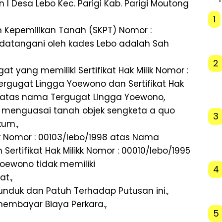
 I Desa Lebo Kec. Parigi Kab. Parigi Moutong
1
 Kepemilikan Tanah (SKPT) Nomor :
ndatangani oleh kades Lebo adalah Sah
2
 yang memiliki Sertifikat Hak Milik Nomor :
rgugat Lingga Yoewono dan Sertifikat Hak
95 atas nama Tergugat Lingga Yoewono,
a menguasai tanah objek sengketa a quo
3
um.,
ik Nomor : 00103/lebo/1998 atas Nama
ertifikat Hak Milikk Nomor : 00010/lebo/1995
oewono tidak memiliki
4
t.,
nduk dan Patuh Terhadap Putusan ini.,
embayar Biaya Perkara.,
5