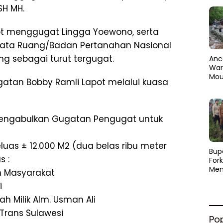
SH MH.
pot menggugat Lingga Yoewono, serta
Tata Ruang/Badan Pertanahan Nasional
g sebagai turut tergugat.
Anc
Warg
Mou
atan Bobby Ramli Lapot melalui kuasa
Abra
dan
Pen
engabulkan Gugatan Pengugat untuk
uas ± 12.000 M2 (dua belas ribu meter
​Bup
s :
For
Men
h Masyarakat
Par
i
Men
Pemu
h Milik Alm. Usman Ali
Sine
 Trans Sulawesi
Po