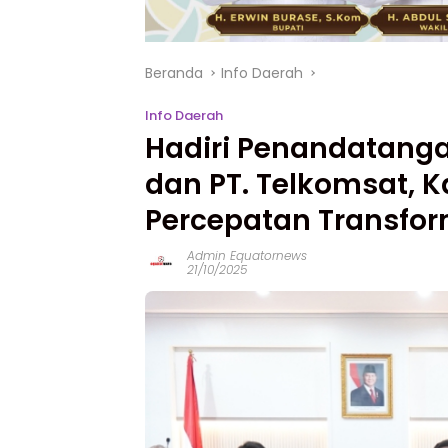
Beranda
Info Daerah
Info Daerah
Hadiri Penandatang
dan PT. Telkomsat, K
Percepatan Transfor
Admin Equatornews
21/10/2025