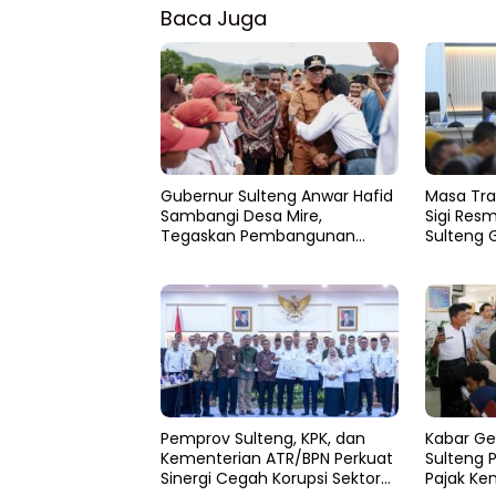
Baca Juga
Gubernur Sulteng Anwar Hafid
Masa Tra
Sambangi Desa Mire,
Sigi Resm
Tegaskan Pembangunan
Sulteng 
Harus Menjangkau Pelosok
Pemulih
Touna
Pemprov Sulteng, KPK, dan
Kabar Ge
Kementerian ATR/BPN Perkuat
Sulteng 
Sinergi Cegah Korupsi Sektor
Pajak Ke