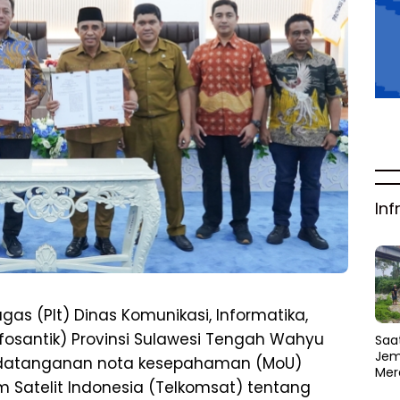
Inf
as (Plt) Dinas Komunikasi, Informatika,
nfosantik) Provinsi Sulawesi Tengah Wahyu
Saat
Jem
ndatanganan nota kesepahaman (MoU)
Mer
 Satelit Indonesia (Telkomsat) tentang
Amb