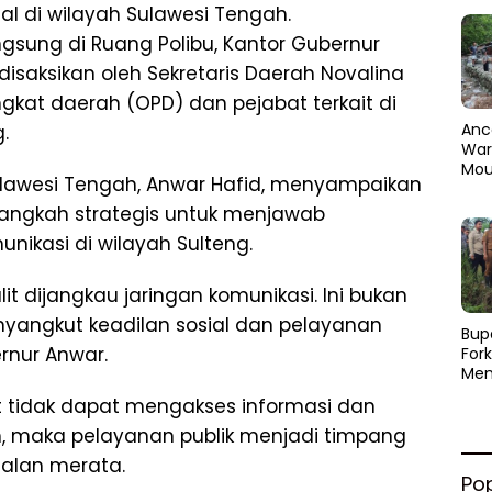
l di wilayah Sulawesi Tengah.
sung di Ruang Polibu, Kantor Gubernur
 disaksikan oleh Sekretaris Daerah Novalina
ngkat daerah (OPD) dan pejabat terkait di
Anc
.
Warg
Mou
lawesi Tengah, Anwar Hafid, menyampaikan
Abra
dan
langkah strategis untuk menjawab
Pen
ikasi di wilayah Sulteng.
it dijangkau jaringan komunikasi. Ini bukan
nyangkut keadilan sosial dan pelayanan
​Bup
ernur Anwar.
For
Men
Par
t tidak dapat mengakses informasi dan
Men
Pemu
, maka pelayanan publik menjadi timpang
Sine
alan merata.
Po