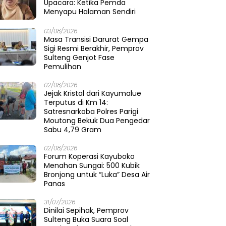
Upacara: Ketika Pemda
Menyapu Halaman Sendiri
03/08/2026
Masa Transisi Darurat Gempa
Sigi Resmi Berakhir, Pemprov
Sulteng Genjot Fase
Pemulihan
02/08/2026
Jejak Kristal dari Kayumalue
Terputus di Km 14:
Satresnarkoba Polres Parigi
Moutong Bekuk Dua Pengedar
Sabu 4,79 Gram
02/08/2026
Forum Koperasi Kayuboko
Menahan Sungai: 500 Kubik
Bronjong untuk “Luka” Desa Air
Panas
31/07/2026
Dinilai Sepihak, Pemprov
Sulteng Buka Suara Soal