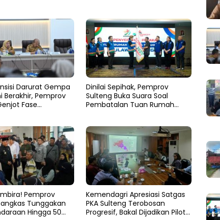
nsisi Darurat Gempa
Dinilai Sepihak, Pemprov
i Berakhir, Pemprov
Sulteng Buka Suara Soal
Genjot Fase
Pembatalan Tuan Rumah
an
FORNAS 2027
mbira! Pemprov
Kemendagri Apresiasi Satgas
Pangkas Tunggakan
PKA Sulteng Terobosan
ndaraan Hingga 50
Progresif, Bakal Dijadikan Pilot