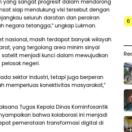
h yang sangat progresif dalam mendorong
komsat siap mendukung visi tersebut dengan
jangkau seluruh daratan dan perairan
6
ah negara tetangga,” ungkap Lukman.
t nasional, masih terdapat banyak wilayah
arat, yang tergolong area minim sinyal
Re
ran satelit menjadi kunci dalam mewujudkan
 pelosok negeri.
ada sektor industri, tetapi juga berperan
h memperluas konektivitas masyarakat,”
ksana Tugas Kepala Dinas Kominfosantik
yampaikan bahwa kolaborasi ini menjadi
at pemerataan transformasi digital di