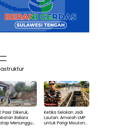
rastruktur
 Pasir Dikeruk,
Ketika Selokan Jadi
batan Baliara
Lautan: Amarah LMP
atap Menunggu
untuk Parigi Moutong
ruk
yang Lupa Ilmu Air