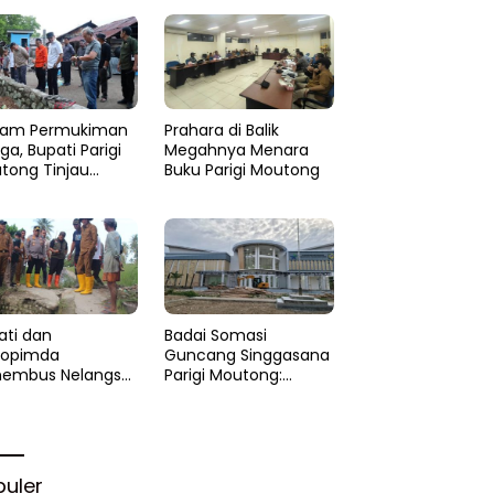
am Permukiman
Prahara di Balik
a, Bupati Parigi
Megahnya Menara
tong Tinjau
Buku Parigi Moutong
si di Desa Palasa
 Minta
anganan Cepat
ati dan
Badai Somasi
kopimda
Guncang Singgasana
embus Nelangsa
Parigi Moutong:
igi Moutong:
Proyek Perpustakaan
akar Cepat
Jadi Api Dalam
lihan di Altar
Sekam
rgi
puler