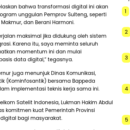
laskan bahwa transformasi digital ini akan
1
ogram unggulan Pemprov Sulteng, seperti
i Makmur, dan Berani Harmoni.
2
erjalan maksimal jika didukung oleh sistem
rasi. Karena itu, saya meminta seluruh
atkan momentum ini dan mulai
3
sis data digital,” tegasnya.
nur juga menunjuk Dinas Komunikasi,
stik (Kominfosantik) bersama Bappeda
4
lam implementasi teknis kerja sama ini.
Telkom Satelit Indonesia, Lukman Hakim Abdul
as komitmen kuat Pemerintah Provinsi
igital bagi masyarakat.
5