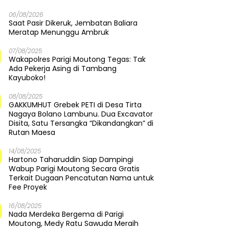
06/08/2026
Saat Pasir Dikeruk, Jembatan Baliara
Meratap Menunggu Ambruk
07/08/2025
Wakapolres Parigi Moutong Tegas: Tak
Ada Pekerja Asing di Tambang
Kayuboko!
08/08/2025
GAKKUMHUT Grebek PETI di Desa Tirta
Nagaya Bolano Lambunu. Dua Excavator
Disita, Satu Tersangka “Dikandangkan” di
Rutan Maesa
14/08/2025
Hartono Taharuddin Siap Dampingi
Wabup Parigi Moutong Secara Gratis
Terkait Dugaan Pencatutan Nama untuk
Fee Proyek
16/08/2025
Nada Merdeka Bergema di Parigi
Moutong, Medy Ratu Sawuda Meraih