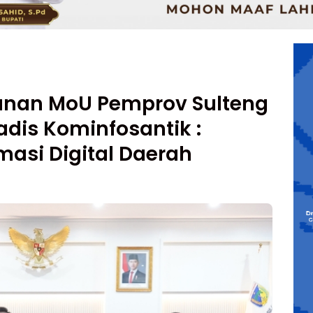
anan MoU Pemprov Sulteng
adis Kominfosantik :
masi Digital Daerah