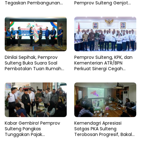
Tegaskan Pembangunan
Pemprov Sulteng Genjot
Harus Menjangkau Pelosok
Fase Pemulihan
Touna
Dinilai Sepihak, Pemprov
Pemprov Sulteng, KPK, dan
Sulteng Buka Suara Soal
Kementerian ATR/BPN
Pembatalan Tuan Rumah
Perkuat Sinergi Cegah
FORNAS 2027
Korupsi Sektor Pertanahan
Kabar Gembira! Pemprov
Kemendagri Apresiasi
Sulteng Pangkas
Satgas PKA Sulteng
Tunggakan Pajak
Terobosan Progresif, Bakal
Kendaraan Hingga 50
Dijadikan Pilot Project