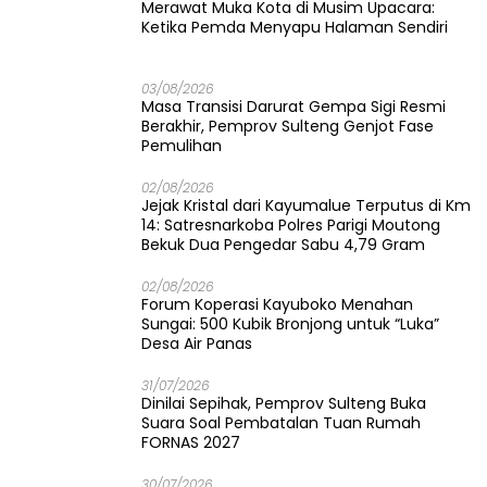
Merawat Muka Kota di Musim Upacara:
Ketika Pemda Menyapu Halaman Sendiri
03/08/2026
Masa Transisi Darurat Gempa Sigi Resmi
Berakhir, Pemprov Sulteng Genjot Fase
Pemulihan
02/08/2026
Jejak Kristal dari Kayumalue Terputus di Km
14: Satresnarkoba Polres Parigi Moutong
Bekuk Dua Pengedar Sabu 4,79 Gram
02/08/2026
Forum Koperasi Kayuboko Menahan
Sungai: 500 Kubik Bronjong untuk “Luka”
Desa Air Panas
31/07/2026
Dinilai Sepihak, Pemprov Sulteng Buka
Suara Soal Pembatalan Tuan Rumah
FORNAS 2027
30/07/2026