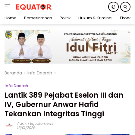
Home
Pemerintahan
Politik
Hukum & Kriminal
Ekonom
Langsung
ke
konten
Beranda
Info Daerah
Info Daerah
Lantik 389 Pejabat Eselon III dan
IV, Gubernur Anwar Hafid
Tekankan Integritas Tinggi
Admin Equatornews
15/01/2026