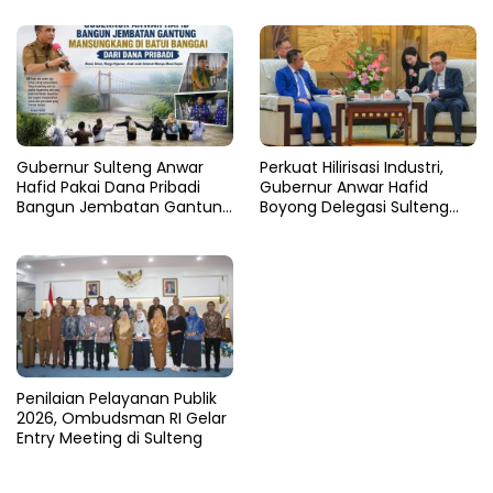
Persen
Nasional
Gubernur Sulteng Anwar
Perkuat Hilirisasi Industri,
Hafid Pakai Dana Pribadi
Gubernur Anwar Hafid
Bangun Jembatan Gantung
Boyong Delegasi Sulteng
di Batui Selatan
Jajaki Kemitraan Investasi di
Sichuan
Penilaian Pelayanan Publik
2026, Ombudsman RI Gelar
Entry Meeting di Sulteng