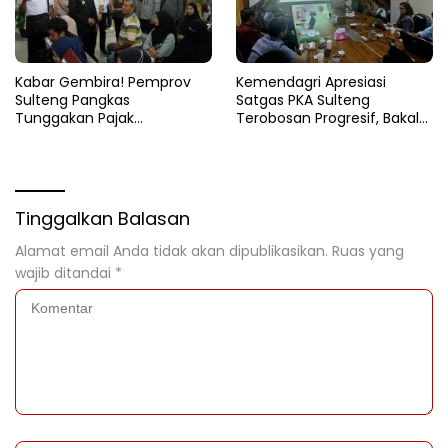
Kabar Gembira! Pemprov
Kemendagri Apresiasi
Sulteng Pangkas
Satgas PKA Sulteng
Tunggakan Pajak
Terobosan Progresif, Bakal
Kendaraan Hingga 50
Dijadikan Pilot Project
Persen
Nasional
Tinggalkan Balasan
Alamat email Anda tidak akan dipublikasikan.
Ruas yang
wajib ditandai
*