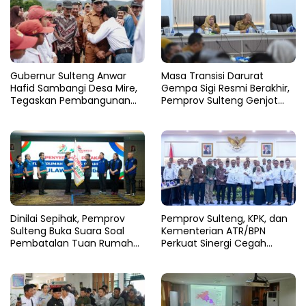
Gubernur Sulteng Anwar
Masa Transisi Darurat
Hafid Sambangi Desa Mire,
Gempa Sigi Resmi Berakhir,
Tegaskan Pembangunan
Pemprov Sulteng Genjot
Harus Menjangkau Pelosok
Fase Pemulihan
Touna
Dinilai Sepihak, Pemprov
Pemprov Sulteng, KPK, dan
Sulteng Buka Suara Soal
Kementerian ATR/BPN
Pembatalan Tuan Rumah
Perkuat Sinergi Cegah
FORNAS 2027
Korupsi Sektor Pertanahan