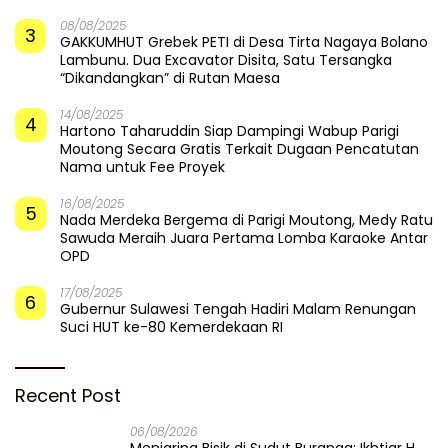
08/08/2025
3
GAKKUMHUT Grebek PETI di Desa Tirta Nagaya Bolano
Lambunu. Dua Excavator Disita, Satu Tersangka
“Dikandangkan” di Rutan Maesa
14/08/2025
4
Hartono Taharuddin Siap Dampingi Wabup Parigi
Moutong Secara Gratis Terkait Dugaan Pencatutan
Nama untuk Fee Proyek
16/08/2025
5
Nada Merdeka Bergema di Parigi Moutong, Medy Ratu
Sawuda Meraih Juara Pertama Lomba Karaoke Antar
OPD
17/08/2025
6
Gubernur Sulawesi Tengah Hadiri Malam Renungan
Suci HUT ke-80 Kemerdekaan RI
Recent Post
06/08/2026