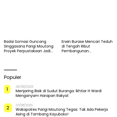
Pemulihan di Altar Sinergi
Badai Somasi Guncang
Erwin Burase Mencari Teduh
Singgasana Parigi Moutong:
di Tengah Ribut
Proyek Perpustakaan Jadi
Pembangunan
Api Dalam Sekam
Perpustakaan
Populer
06/08/2026
1
Menjaring Bisik di Sudut Buranga: Ikhtiar H Wardi
Menganyam Harapan Rakyat
07/08/2025
2
Wakapolres Parigi Moutong Tegas: Tak Ada Pekerja
Asing di Tambang Kayuboko!