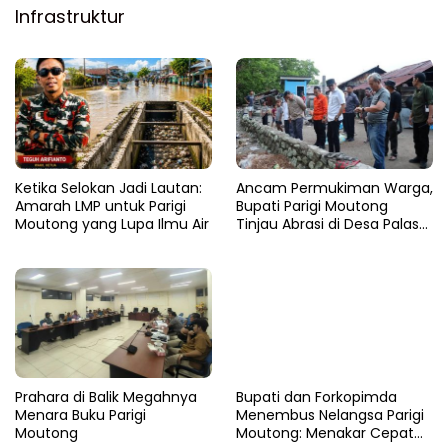
Infrastruktur
Ketika Selokan Jadi Lautan:
Ancam Permukiman Warga,
Amarah LMP untuk Parigi
Bupati Parigi Moutong
Moutong yang Lupa Ilmu Air
Tinjau Abrasi di Desa Palasa
dan Minta Penanganan
Cepat
Prahara di Balik Megahnya
​Bupati dan Forkopimda
Menara Buku Parigi
Menembus Nelangsa Parigi
Moutong
Moutong: Menakar Cepat