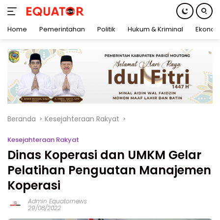
Home
Pemerintahan
Politik
Hukum & Kriminal
Ekonom
Langsung
ke
konten
Beranda
Kesejahteraan Rakyat
Kesejahteraan Rakyat
Dinas Koperasi dan UMKM Gelar
Pelatihan Penguatan Manajemen
Koperasi
Admin Equatornews
29/08/2022