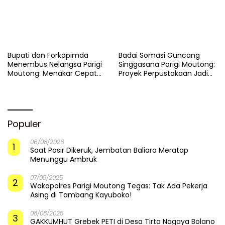
​Bupati dan Forkopimda
Badai Somasi Guncang
Menembus Nelangsa Parigi
Singgasana Parigi Moutong:
Moutong: Menakar Cepat
Proyek Perpustakaan Jadi
Pemulihan di Altar Sinergi
Api Dalam Sekam
Populer
06/08/2026
1
Saat Pasir Dikeruk, Jembatan Baliara Meratap
Menunggu Ambruk
07/08/2025
2
Wakapolres Parigi Moutong Tegas: Tak Ada Pekerja
Asing di Tambang Kayuboko!
08/08/2025
3
GAKKUMHUT Grebek PETI di Desa Tirta Nagaya Bolano