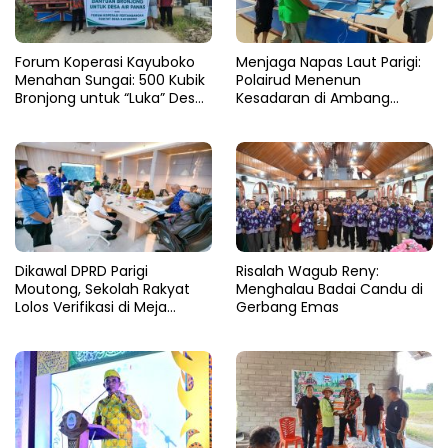
Forum Koperasi Kayuboko
​Menjaga Napas Laut Parigi:
Menahan Sungai: 500 Kubik
Polairud Menenun
Bronjong untuk “Luka” Desa
Kesadaran di Ambang
Air Panas
Ombak Extrem
Dikawal DPRD Parigi
Risalah Wagub Reny:
Moutong, Sekolah Rakyat
Menghalau Badai Candu di
Lolos Verifikasi di Meja
Gerbang Emas
Kemensos