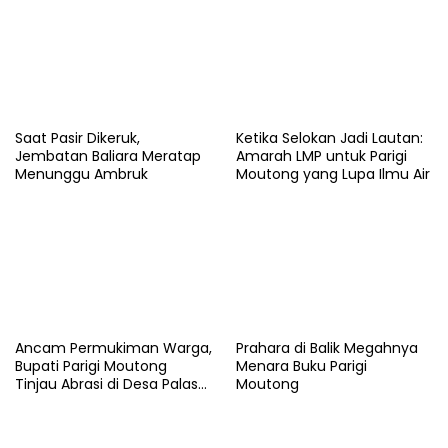
Saat Pasir Dikeruk,
Ketika Selokan Jadi Lautan:
Jembatan Baliara Meratap
Amarah LMP untuk Parigi
Menunggu Ambruk
Moutong yang Lupa Ilmu Air
Ancam Permukiman Warga,
Prahara di Balik Megahnya
Bupati Parigi Moutong
Menara Buku Parigi
Tinjau Abrasi di Desa Palasa
Moutong
dan Minta Penanganan
Cepat