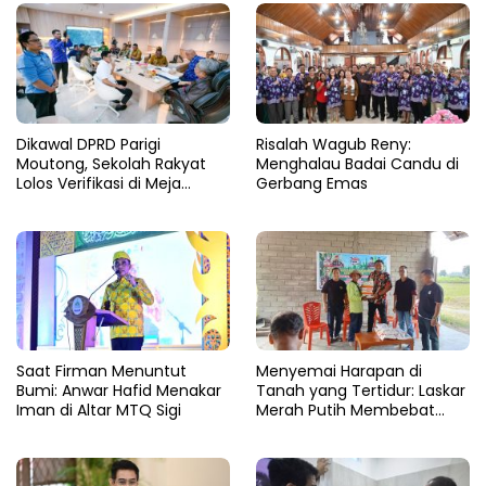
Dikawal DPRD Parigi
Risalah Wagub Reny:
Moutong, Sekolah Rakyat
Menghalau Badai Candu di
Lolos Verifikasi di Meja
Gerbang Emas
Kemensos
Saat Firman Menuntut
Menyemai Harapan di
Bumi: Anwar Hafid Menakar
Tanah yang Tertidur: Laskar
Iman di Altar MTQ Sigi
Merah Putih Membebat
Luka Bumi Parigi