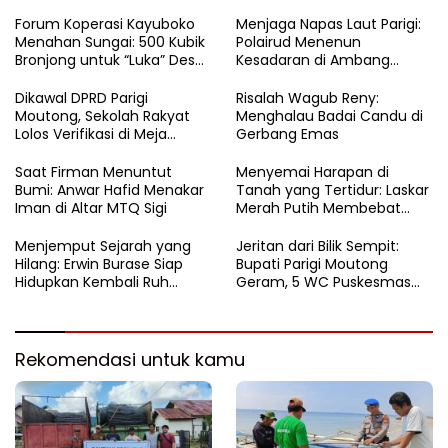
Forum Koperasi Kayuboko
​Menjaga Napas Laut Parigi:
Menahan Sungai: 500 Kubik
Polairud Menenun
Bronjong untuk “Luka” Desa
Kesadaran di Ambang
Air Panas
Ombak Extrem
Dikawal DPRD Parigi
Risalah Wagub Reny:
Moutong, Sekolah Rakyat
Menghalau Badai Candu di
Lolos Verifikasi di Meja
Gerbang Emas
Kemensos
Saat Firman Menuntut
Menyemai Harapan di
Bumi: Anwar Hafid Menakar
Tanah yang Tertidur: Laskar
Iman di Altar MTQ Sigi
Merah Putih Membebat
Luka Bumi Parigi
Menjemput Sejarah yang
Jeritan dari Bilik Sempit:
Hilang: Erwin Burase Siap
Bupati Parigi Moutong
Hidupkan Kembali Ruh
Geram, 5 WC Puskesmas
Lapangan Toraranga
Sausu Lumpuh Total
Menjadi Altar Suci dan Nadi
Kuliner Parigi
Rekomendasi untuk kamu