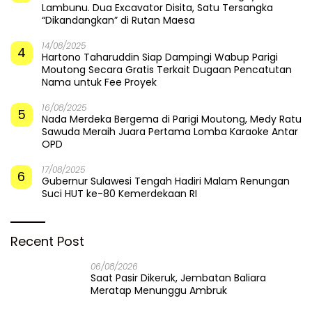
Lambunu. Dua Excavator Disita, Satu Tersangka
“Dikandangkan” di Rutan Maesa
14/08/2025
4
Hartono Taharuddin Siap Dampingi Wabup Parigi
Moutong Secara Gratis Terkait Dugaan Pencatutan
Nama untuk Fee Proyek
16/08/2025
5
Nada Merdeka Bergema di Parigi Moutong, Medy Ratu
Sawuda Meraih Juara Pertama Lomba Karaoke Antar
OPD
17/08/2025
6
Gubernur Sulawesi Tengah Hadiri Malam Renungan
Suci HUT ke-80 Kemerdekaan RI
Recent Post
06/08/2026
Saat Pasir Dikeruk, Jembatan Baliara
Meratap Menunggu Ambruk