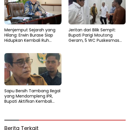
Menjemput Sejarah yang
Jeritan dari Bilik Sempit:
Hilang: Erwin Burase Siap
Bupati Parigi Moutong
Hidupkan Kembali Ruh
Geram, 5 WC Puskesmas
Lapangan Toraranga
Sausu Lumpuh Total
Menjadi Altar Suci dan Nadi
Kuliner Parigi
Sapu Bersih Tambang Ilegal
yang Mendompleng IPR,
Bupati Aktifkan Kembali
Satgas Tambang
Berita Terkait