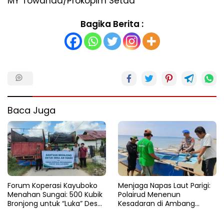
MY Towanda/Prokopim Setda
Bagika Berita :
Baca Juga
Forum Koperasi Kayuboko
​Menjaga Napas Laut Parigi:
Menahan Sungai: 500 Kubik
Polairud Menenun
Bronjong untuk “Luka” Desa
Kesadaran di Ambang
Air Panas
Ombak Extrem