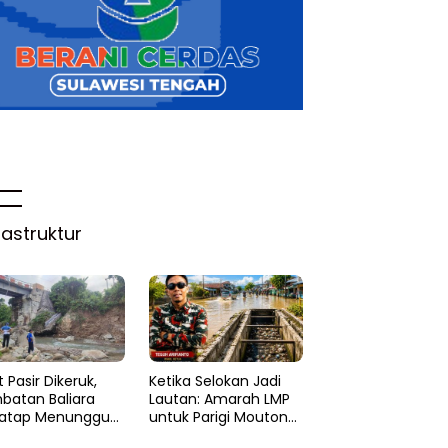
rastruktur
 Pasir Dikeruk,
Ketika Selokan Jadi
batan Baliara
Lautan: Amarah LMP
atap Menunggu
untuk Parigi Moutong
ruk
yang Lupa Ilmu Air