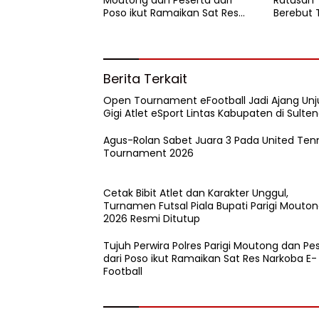
Moutong dan Peserta dari
Ratusan ‘
Poso ikut Ramaikan Sat Res
Berebut 
Narkoba E-Football
Bintang 
Berita Terkait
Open Tournament eFootball Jadi Ajang Unj
Gigi Atlet eSport Lintas Kabupaten di Sulte
Agus-Rolan Sabet Juara 3 Pada United Ten
Tournament 2026
Cetak Bibit Atlet dan Karakter Unggul,
Turnamen Futsal Piala Bupati Parigi Mouto
2026 Resmi Ditutup
Tujuh Perwira Polres Parigi Moutong dan Pe
dari Poso ikut Ramaikan Sat Res Narkoba E-
Football