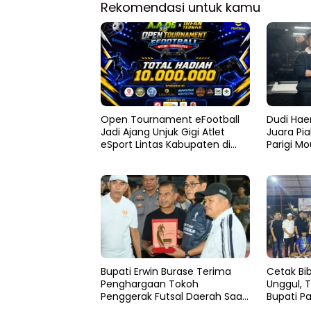
Rekomendasi untuk kamu
Open Tournament eFootball
Dudi Haer
Jadi Ajang Unjuk Gigi Atlet
Juara Pia
eSport Lintas Kabupaten di
Parigi M
Sulteng
Bupati Erwin Burase Terima
Cetak Bib
Penghargaan Tokoh
Unggul, 
Penggerak Futsal Daerah Saat
Bupati P
Gelar Futsal Antar Pelajar
Resmi Di