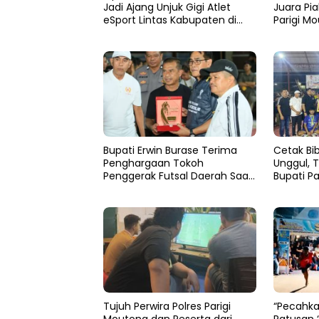
Jadi Ajang Unjuk Gigi Atlet
Juara Pia
eSport Lintas Kabupaten di
Parigi M
Sulteng
Bupati Erwin Burase Terima
Cetak Bib
Penghargaan Tokoh
Unggul, 
Penggerak Futsal Daerah Saat
Bupati P
Gelar Futsal Antar Pelajar
Resmi Di
Tujuh Perwira Polres Parigi
“Pecahka