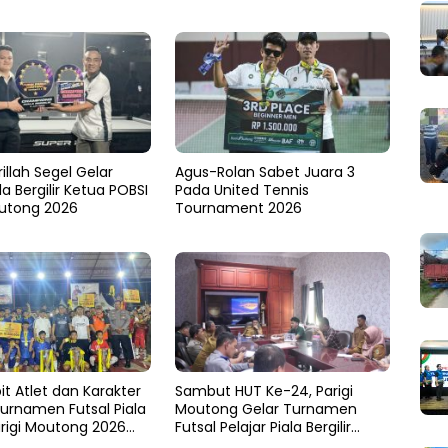
illah Segel Gelar
Agus-Rolan Sabet Juara 3
la Bergilir Ketua POBSI
Pada United Tennis
outong 2026
Tournament 2026
it Atlet dan Karakter
Sambut HUT Ke-24, Parigi
Turnamen Futsal Piala
Moutong Gelar Turnamen
arigi Moutong 2026
Futsal Pelajar Piala Bergilir
tutup
Bupati Total Hadiah Rp72 Juta