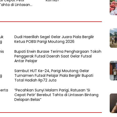
Si Cepat Petir’
Komiu?
Tahta di Lintasan
Delapan Belas”
uk
Dudi Haerillah Segel Gelar Juara Piala Bergilir
ng
Ketua POBSI Parigi Moutong 2026
nis
Bupati Erwin Burase Terima Penghargaan Tokoh
Penggerak Futsal Daerah Saat Gelar Futsal
Antar Pelajar
Sambut HUT Ke-24, Parigi Moutong Gelar
ng
Turnamen Futsal Pelajar Piala Bergilir Bupati
Total Hadiah Rp72 Juta
serta
“Pecahkan Sunyi Malam Parigi, Ratusan ‘Si
Cepat Petir’ Berebut Tahta di Lintasan Bintang
Delapan Belas”