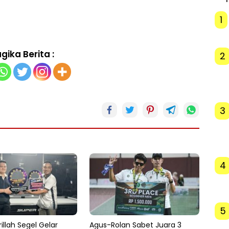
1
gika Berita :
2
3
4
5
illah Segel Gelar
Agus-Rolan Sabet Juara 3