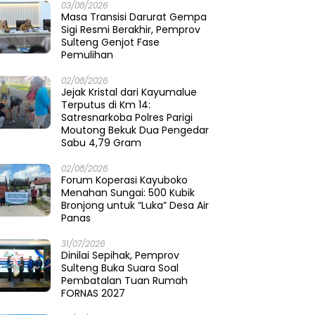
03/08/2026
Masa Transisi Darurat Gempa
Sigi Resmi Berakhir, Pemprov
Sulteng Genjot Fase
Pemulihan
02/08/2026
Jejak Kristal dari Kayumalue
Terputus di Km 14:
Satresnarkoba Polres Parigi
Moutong Bekuk Dua Pengedar
Sabu 4,79 Gram
02/08/2026
Forum Koperasi Kayuboko
Menahan Sungai: 500 Kubik
Bronjong untuk “Luka” Desa Air
Panas
31/07/2026
Dinilai Sepihak, Pemprov
Sulteng Buka Suara Soal
Pembatalan Tuan Rumah
FORNAS 2027