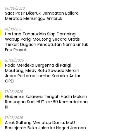
06/08/2026
Saat Pasir Dikeruk, Jembatan Baliara
Meratap Menunggu Ambruk
14/08/2025
Hartono Taharuddin Siap Dampingi
Wabup Parigi Moutong Secara Gratis
Terkait Dugaan Pencatutan Nama untuk
Fee Proyek
16/08/2025
Nada Merdeka Bergema di Parigi
Moutong, Medy Ratu Sawuda Meraih
Juara Pertama Lomba Karaoke Antar
OPD
17/08/2025
Gubernur Sulawesi Tengah Hadiri Malam
Renungan Suci HUT ke-80 Kemerdekaan
RI
17/08/2025
Anak Sulteng Menatap Dunia: MoU
Bersejarah Buka Jalan ke Negeri Jerman