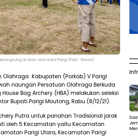
langsung di Alun-alun Kota Parigi (Foto : Rislan)
Inf
n Olahraga Kabupaten (Porkab) V Parigi
awah naungan Persatuan Olahraga Berkuda
g House Bag Archery (HBA) melakukan seleksi
tor Bupati Parigi Moutong, Rabu (8/12/21).
hery Putra untuk panahan Tradisional jarak
Saat
Jem
kuti oleh 5 Kecamatan yaitu Kecamatan
Mer
ecamatan Parigi Utara, Kecamatan Parigi
Amb