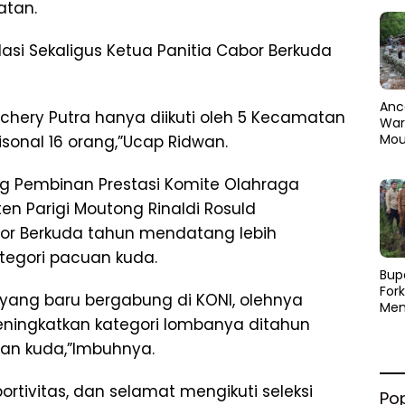
atan.
dasi Sekaligus Ketua Panitia Cabor Berkuda
Anc
chery Putra hanya diikuti oleh 5 Kecamatan
Warg
Mou
sonal 16 orang,”Ucap Ridwan.
Abra
dan
ang Pembinan Prestasi Komite Olahraga
Pen
en Parigi Moutong Rinaldi Rosuld
r Berkuda tahun mendatang lebih
tegori pacuan kuda.
​Bup
For
yang baru bergabung di KONI, olehnya
Men
eningkatkan kategori lombanya ditahun
Par
Men
n kuda,”Imbuhnya.
Pemu
Sine
ortivitas, dan selamat mengikuti seleksi
Po