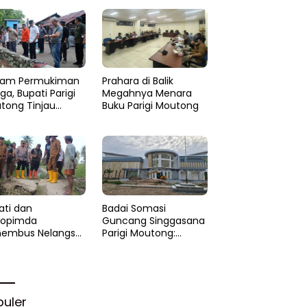
am Permukiman
Prahara di Balik
a, Bupati Parigi
Megahnya Menara
tong Tinjau
Buku Parigi Moutong
si di Desa Palasa
 Minta
anganan Cepat
ati dan
Badai Somasi
kopimda
Guncang Singgasana
embus Nelangsa
Parigi Moutong:
igi Moutong:
Proyek Perpustakaan
akar Cepat
Jadi Api Dalam
lihan di Altar
Sekam
rgi
puler