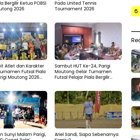
la Bergilir Ketua POBSI
Pada United Tennis
outong 2026
Tournament 2026
6
Re
it Atlet dan Karakter
Sambut HUT Ke-24, Parigi
Turnamen Futsal Piala
Moutong Gelar Turnamen
arigi Moutong 2026
Futsal Pelajar Piala Bergilir
tutup
Bupati Total Hadiah Rp72 Juta
n Sunyi Malam Parigi,
Ariel Sandi, Siapa Sebenarnya