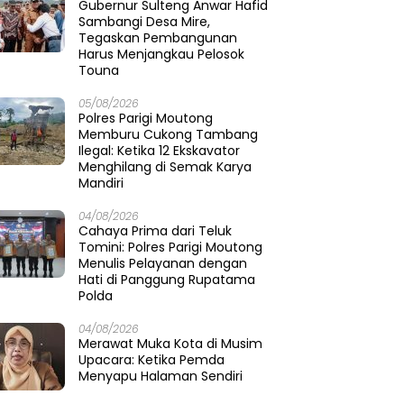
Gubernur Sulteng Anwar Hafid
Sambangi Desa Mire,
Tegaskan Pembangunan
Harus Menjangkau Pelosok
Touna
05/08/2026
Polres Parigi Moutong
Memburu Cukong Tambang
Ilegal: Ketika 12 Ekskavator
Menghilang di Semak Karya
Mandiri
04/08/2026
Cahaya Prima dari Teluk
Tomini: Polres Parigi Moutong
Menulis Pelayanan dengan
Hati di Panggung Rupatama
Polda
04/08/2026
Merawat Muka Kota di Musim
Upacara: Ketika Pemda
Menyapu Halaman Sendiri