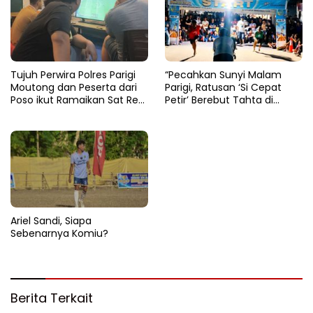
Tujuh Perwira Polres Parigi
“Pecahkan Sunyi Malam
Moutong dan Peserta dari
Parigi, Ratusan ‘Si Cepat
Poso ikut Ramaikan Sat Res
Petir’ Berebut Tahta di
Narkoba E-Football
Lintasan Bintang Delapan
Belas”
Ariel Sandi, Siapa
Sebenarnya Komiu?
Berita Terkait