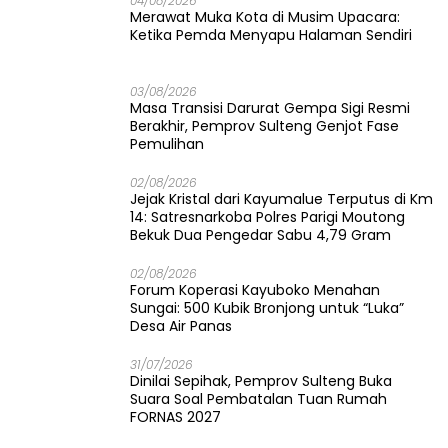
04/08/2026
Merawat Muka Kota di Musim Upacara:
Ketika Pemda Menyapu Halaman Sendiri
03/08/2026
Masa Transisi Darurat Gempa Sigi Resmi
Berakhir, Pemprov Sulteng Genjot Fase
Pemulihan
02/08/2026
Jejak Kristal dari Kayumalue Terputus di Km
14: Satresnarkoba Polres Parigi Moutong
Bekuk Dua Pengedar Sabu 4,79 Gram
02/08/2026
Forum Koperasi Kayuboko Menahan
Sungai: 500 Kubik Bronjong untuk “Luka”
Desa Air Panas
31/07/2026
Dinilai Sepihak, Pemprov Sulteng Buka
Suara Soal Pembatalan Tuan Rumah
FORNAS 2027