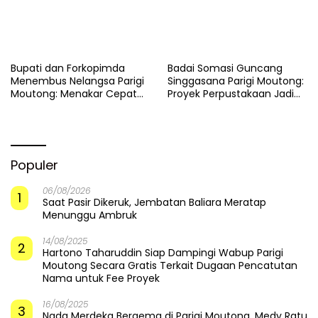
​Bupati dan Forkopimda
Badai Somasi Guncang
Menembus Nelangsa Parigi
Singgasana Parigi Moutong:
Moutong: Menakar Cepat
Proyek Perpustakaan Jadi
Pemulihan di Altar Sinergi
Api Dalam Sekam
Populer
06/08/2026
1
Saat Pasir Dikeruk, Jembatan Baliara Meratap
Menunggu Ambruk
14/08/2025
2
Hartono Taharuddin Siap Dampingi Wabup Parigi
Moutong Secara Gratis Terkait Dugaan Pencatutan
Nama untuk Fee Proyek
16/08/2025
3
Nada Merdeka Bergema di Parigi Moutong, Medy Ratu