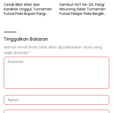
Cetak Bibit Atlet dan
Sambut HUT Ke-24, Parigi
Karakter Unggul, Turnamen
Moutong Gelar Turnamen
Futsal Piala Bupati Parigi
Futsal Pelajar Piala Bergilir
Moutong 2026 Resmi
Bupati Total Hadiah Rp72
Ditutup
Juta
Tinggalkan Balasan
Alamat email Anda tidak akan dipublikasikan.
Ruas yang
wajib ditandai
*