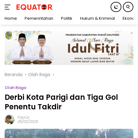
Home
Pemerintahan
Politik
Hukum & Kriminal
Ekonom
Langsung
ke
konten
Beranda
Olah Raga
Olah Raga
Derbi Kota Parigi dan Tiga Gol
Penentu Takdir
Fayruz
05/02/2026