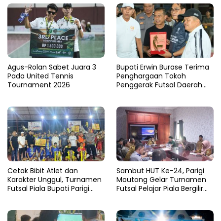
Agus-Rolan Sabet Juara 3
Bupati Erwin Burase Terima
Pada United Tennis
Penghargaan Tokoh
Tournament 2026
Penggerak Futsal Daerah
Saat Gelar Futsal Antar
Pelajar
Cetak Bibit Atlet dan
Sambut HUT Ke-24, Parigi
Karakter Unggul, Turnamen
Moutong Gelar Turnamen
Futsal Piala Bupati Parigi
Futsal Pelajar Piala Bergilir
Moutong 2026 Resmi
Bupati Total Hadiah Rp72
Ditutup
Juta