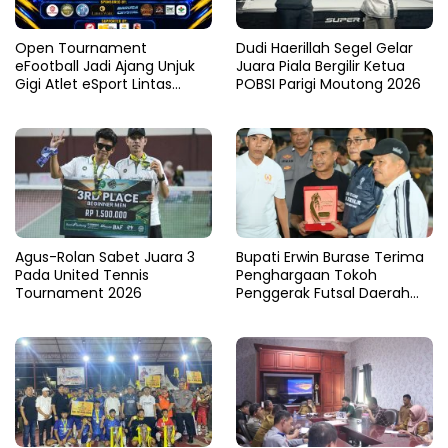
Open Tournament
Dudi Haerillah Segel Gelar
eFootball Jadi Ajang Unjuk
Juara Piala Bergilir Ketua
Gigi Atlet eSport Lintas
POBSI Parigi Moutong 2026
Kabupaten di Sulteng
Agus-Rolan Sabet Juara 3
Bupati Erwin Burase Terima
Pada United Tennis
Penghargaan Tokoh
Tournament 2026
Penggerak Futsal Daerah
Saat Gelar Futsal Antar
Pelajar