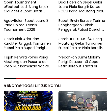
Open Tournament
Dudi Haerillah Segel Gelar
eFootball Jadi Ajang Unjuk
Juara Piala Bergilir Ketua
Gigi Atlet eSport Lintas
POBSI Parigi Moutong 2026
Kabupaten di Sulteng
Agus-Rolan Sabet Juara 3
Bupati Erwin Burase Terima
Pada United Tennis
Penghargaan Tokoh
Tournament 2026
Penggerak Futsal Daerah
Saat Gelar Futsal Antar
Pelajar
Cetak Bibit Atlet dan
Sambut HUT Ke-24, Parigi
Karakter Unggul, Turnamen
Moutong Gelar Turnamen
Futsal Piala Bupati Parigi
Futsal Pelajar Piala Bergilir
Moutong 2026 Resmi
Bupati Total Hadiah Rp72
Ditutup
Juta
Tujuh Perwira Polres Parigi
“Pecahkan Sunyi Malam
Moutong dan Peserta dari
Parigi, Ratusan ‘Si Cepat
Poso ikut Ramaikan Sat Res
Petir’ Berebut Tahta di
Narkoba E-Football
Lintasan Bintang Delapan
Belas”
Rekomendasi untuk kamu